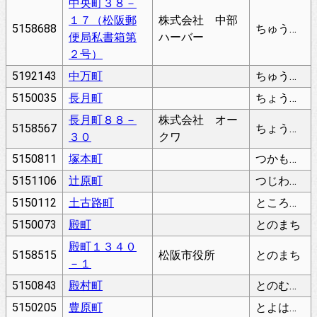
中央町３８－
１７（松阪郵
株式会社 中部
5158688
ちゅうおうちょう
便局私書箱第
ハーバー
２号）
5192143
中万町
ちゅうまちょう
5150035
長月町
ちょうげつちょう
長月町８８－
株式会社 オー
5158567
ちょうげつちょう
３０
クワ
5150811
塚本町
つかもとちょう
5151106
辻原町
つじわらちょう
5150112
土古路町
ところちょう
5150073
殿町
とのまち
殿町１３４０
5158515
松阪市役所
とのまち
－１
5150843
殿村町
とのむらちょう
5150205
豊原町
とよはらちょう