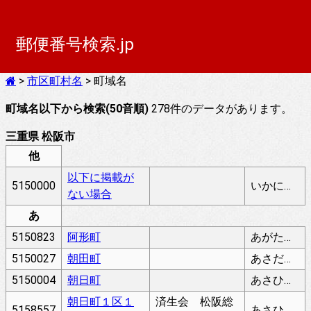
郵便番号検索.jp
>
市区町村名
> 町域名
町域名以下から検索(50音順)
278件のデータがあります。
三重県 松阪市
他
以下に掲載が
5150000
いかにけいさいがないばあい
ない場合
あ
5150823
阿形町
あがたちょう
5150027
朝田町
あさだちょう
5150004
朝日町
あさひまち
朝日町１区１
済生会 松阪総
5158557
あさひまち１く