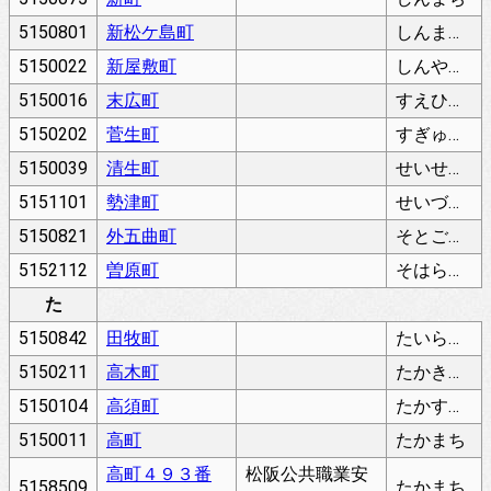
5150801
新松ケ島町
しんまつがしまちょう
5150022
新屋敷町
しんやしきちょう
5150016
末広町
すえひろちょう
5150202
菅生町
すぎゅうちょう
5150039
清生町
せいせいちょう
5151101
勢津町
せいづちょう
5150821
外五曲町
そとごまがりちょう
5152112
曽原町
そはらちょう
た
5150842
田牧町
たいらちょう
5150211
高木町
たかきちょう
5150104
高須町
たかすちょう
5150011
高町
たかまち
高町４９３番
松阪公共職業安
5158509
たかまち