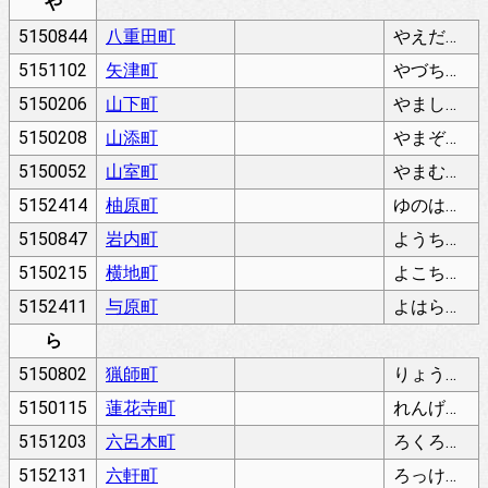
や
5150844
八重田町
やえだちょう
5151102
矢津町
やづちょう
5150206
山下町
やましたちょう
5150208
山添町
やまぞえちょう
5150052
山室町
やまむろちょう
5152414
柚原町
ゆのはらちょう
5150847
岩内町
ようちちょう
5150215
横地町
よこちちょう
5152411
与原町
よはらちょう
ら
5150802
猟師町
りょうしちょう
5150115
蓮花寺町
れんげじちょう
5151203
六呂木町
ろくろぎちょう
5152131
六軒町
ろっけんちょう