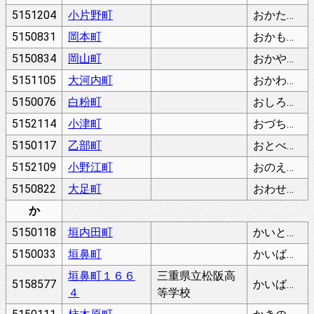
5151204
小片野町
おかたのちょう
5150831
岡本町
おかもとちょう
5150834
岡山町
おかやまちょう
5151105
大河内町
おかわちちょう
5150076
白粉町
おしろいまち
5152114
小津町
おづちょう
5150117
乙部町
おとべちょう
5152109
小野江町
おのえちょう
5150822
大足町
おわせちょう
か
5150118
垣内田町
かいとだちょう
5150033
垣鼻町
かいばなちょう
垣鼻町１６６
三重県立松阪高
5158577
かいばなちょう
４
等学校