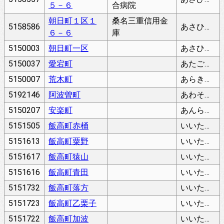
５－６
合病院
朝日町１区１
桑名三重信用金
5158586
あさひまち１く
６－６
庫
5150003
朝日町一区
あさひまち１く
5150037
愛宕町
あたごまち
5150007
荒木町
あらきちょう
5192146
阿波曽町
あわそちょう
5150207
安楽町
あんらくちょう
5151505
飯高町赤桶
いいたかちょうあこう
5151613
飯高町粟野
いいたかちょうあわの
5151617
飯高町猿山
いいたかちょうえてやま
5151616
飯高町青田
いいたかちょうおおだ
5151732
飯高町落方
いいたかちょうおちかた
5151723
飯高町乙栗子
いいたかちょうおとぐるす
5151722
飯高町加波
いいたかちょうかば