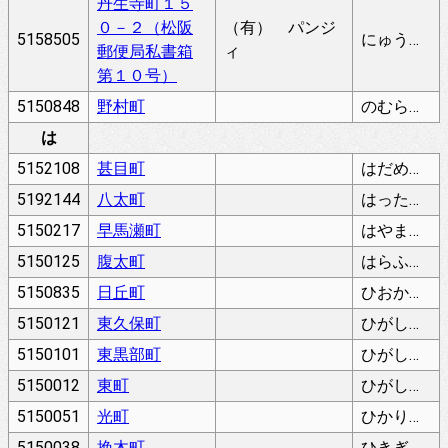
丹生寺町１５
０－２（松阪
（有） パンジ
5158505
にゅうでらちょう
郵便局私書箱
ィ
第１０号）
5150848
野村町
のむらちょう
は
5152108
甚目町
はだめちょう
5192144
八太町
はったちょう
5150217
早馬瀬町
はやまぜちょう
5150125
腹太町
はらふとちょう
5150835
日丘町
ひおかちょう
5150121
東久保町
ひがしくぼちょう
5150101
東黒部町
ひがしくろべちょう
5150012
東町
ひがしまち
5150051
光町
ひかりちょう
5150038
挽木町
ひきぎまち