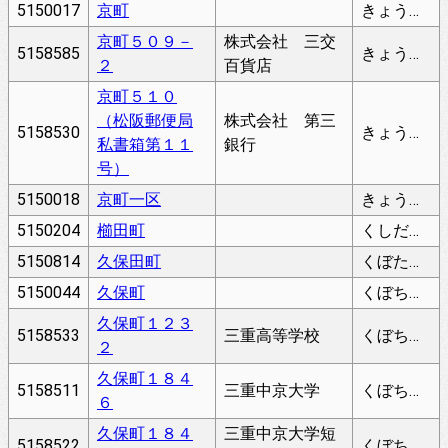
5150017
京町
きょうまち
京町５０９－
株式会社 三交
5158585
きょうまち
２
百貨店
京町５１０
（松阪郵便局
株式会社 第三
5158530
きょうまち
私書箱第１１
銀行
号）
5150018
京町一区
きょうまち１く
5150204
櫛田町
くしだちょう
5150814
久保田町
くぼたちょう
5150044
久保町
くぼちょう
久保町１２３
5158533
三重高等学校
くぼちょう
２
久保町１８４
5158511
三重中京大学
くぼちょう
６
久保町１８４
三重中京大学短
5158522
くぼちょう