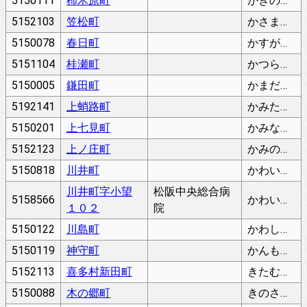
5150111
柿木原町
かきのきはらちょう
5152103
笠松町
かさまつちょう
5150078
春日町
かすがちょう
5151104
桂瀬町
かつらせちょう
5150005
鎌田町
かまだちょう
5192141
上蛸路町
かみたこじちょう
5150201
上七見町
かみななみちょう
5152123
上ノ庄町
かみのしょうちょう
5150818
川井町
かわいまち
川井町字小望
松阪中央総合病
5158566
かわいまち
１０２
院
5150122
川島町
かわしまちょう
5150119
神守町
かんもりちょう
5152113
喜多村新田町
きたむらしんでんちょう
5150088
木の郷町
きのさとちょう