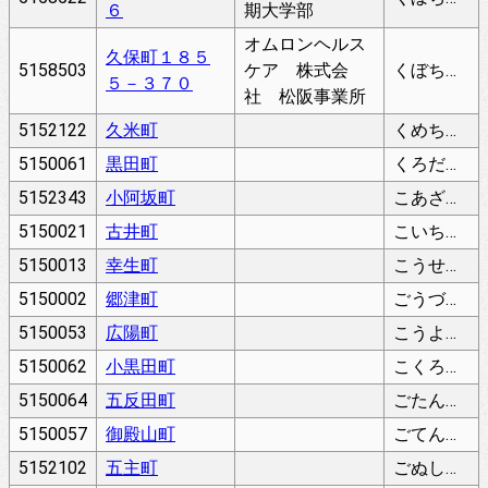
６
期大学部
オムロンヘルス
久保町１８５
5158503
ケア 株式会
くぼちょう
５－３７０
社 松阪事業所
5152122
久米町
くめちょう
5150061
黒田町
くろだまち
5152343
小阿坂町
こあざかちょう
5150021
古井町
こいちょう
5150013
幸生町
こうせいちょう
5150002
郷津町
ごうづちょう
5150053
広陽町
こうようちょう
5150062
小黒田町
こくろだちょう
5150064
五反田町
ごたんだちょう
5150057
御殿山町
ごてんやまちょう
5152102
五主町
ごぬしちょう