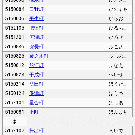
5150084
日野町
ひのまち
5150036
平生町
ひらおまち
5152105
肥留町
ひるちょう
5151201
広瀬町
ひろせちょう
5150846
深長町
ふこさちょう
5150825
藤之木町
ふじのきちょう
5150812
船江町
ふなえちょう
5150824
平成町
へいせいちょう
5150214
法田町
ほうだちょう
5150124
保津町
ほうづちょう
5152101
星合町
ほしあいちょう
5150081
本町
ほんまち
ま
5152107
舞出町
まいでちょう