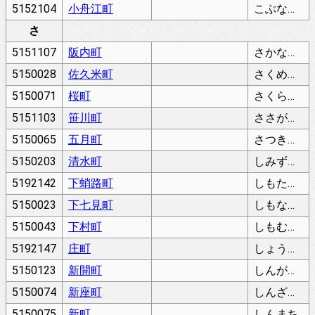
5152104
小舟江町
こぶなえちょう
さ
5151107
阪内町
さかないちょう
5150028
佐久米町
さくめちょう
5150071
桜町
さくらちょう
5151103
笹川町
ささがわちょう
5150065
五月町
さつきちょう
5150203
清水町
しみずちょう
5192142
下蛸路町
しもたこじちょう
5150023
下七見町
しもななみちょう
5150043
下村町
しもむらちょう
5192147
庄町
しょうちょう
5150123
新開町
しんがいちょう
5150074
新座町
しんざまち
5150075
新町
しんまち