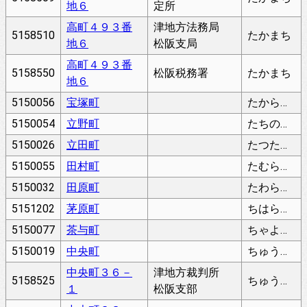
地６
定所
高町４９３番
津地方法務局
5158510
たかまち
地６
松阪支局
高町４９３番
5158550
松阪税務署
たかまち
地６
5150056
宝塚町
たからづかちょう
5150054
立野町
たちのちょう
5150026
立田町
たつたちょう
5150055
田村町
たむらちょう
5150032
田原町
たわらちょう
5151202
茅原町
ちはらちょう
5150077
茶与町
ちゃよまち
5150019
中央町
ちゅうおうちょう
中央町３６－
津地方裁判所
5158525
ちゅうおうちょう
１
松阪支部