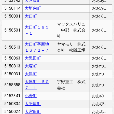
5152342
大阿坂町
おおあざかちょう
5150114
大垣内町
おおがいとちょう
5150001
大口町
おおくちちょう
マックスバリュ
大口町１８５
5158501
ー中部 株式会
おおくちちょう
－１
社
大口町字新地
ヤマモリ 株式
5158513
おおくちちょう
１６７２－７
会社 松阪工場
5150063
大黒田町
おおくろだちょう
5150813
大塚町
おおつかちょう
5150031
大津町
おおつちょう
大津町１６０
宇野重工 株式
5158558
おおつちょう
７－１
会社
5152341
小野町
おおのちょう
5150804
大平尾町
おおびらおちょう
5150024
大宮田町
おおみやだちょう