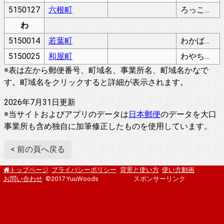
5150127
六根町
ろっこんちょう
わ
5150014
若葉町
わかばちょう
5150025
和屋町
わやちょう
※表は左から郵便番号、町域名、事業所名、町域名かなで
す。町域名をクリックすると詳細が表示されます。
2026年7月31日更新
※当サイトおよびアプリのデータは
日本郵便
のデータを大口
事業所も含め独自に加筆修正したものを使用しています。
< 前の頁へ戻る
プライバシーポリシー
背景と使い方
使い方動画
トップページ
お問い合わせ
©2017 YuuWoods
スポンサーリンク