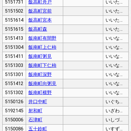
5151731
飯高町舟戸
いいたかちょうふなと
5151502
飯高町宮前
いいたかちょうみやまえ
5151614
飯高町宮本
いいたかちょうみやもと
5151615
飯高町森
いいたかちょうもり
5151413
飯南町有間野
いいなんちょうありまの
5151304
飯南町上仁柿
いいなんちょうかみにがき
5151411
飯南町粥見
いいなんちょうかゆみ
5151303
飯南町下仁柿
いいなんちょうしもにがき
5151301
飯南町深野
いいなんちょうふかの
5151412
飯南町向粥見
いいなんちょうむこうかゆみ
5151302
飯南町横野
いいなんちょうよこの
5150126
井口中町
いぐちなかちょう
5192145
射和町
いざわちょう
5150006
石津町
いしづちょう
5150086
五十鈴町
いすずちょう