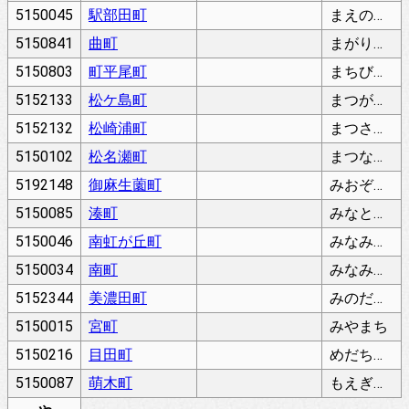
5150045
駅部田町
まえのへたちょう
5150841
曲町
まがりちょう
5150803
町平尾町
まちびらおちょう
5152133
松ケ島町
まつがしまちょう
5152132
松崎浦町
まつさきうらちょう
5150102
松名瀬町
まつなせちょう
5192148
御麻生薗町
みおぞのちょう
5150085
湊町
みなとまち
5150046
南虹が丘町
みなみにじがおかちょう
5150034
南町
みなみまち
5152344
美濃田町
みのだちょう
5150015
宮町
みやまち
5150216
目田町
めだちょう
5150087
萌木町
もえぎちょう