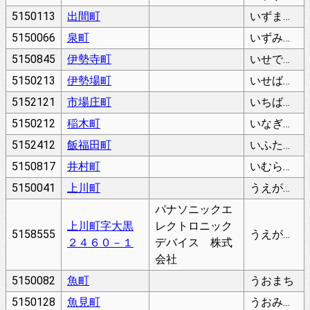
5150113
出間町
いずまちょう
5150066
泉町
いずみちょう
5150845
伊勢寺町
いせでらちょう
5150213
伊勢場町
いせばちょう
5152121
市場庄町
いちばしょうちょう
5150212
稲木町
いなぎちょう
5152412
飯福田町
いふたちょう
5150817
井村町
いむらちょう
5150041
上川町
うえがわちょう
パナソニックエ
上川町字大黒
レクトロニック
5158555
うえがわちょう
２４６０－１
デバイス 株式
会社
5150082
魚町
うおまち
5150128
魚見町
うおみちょう