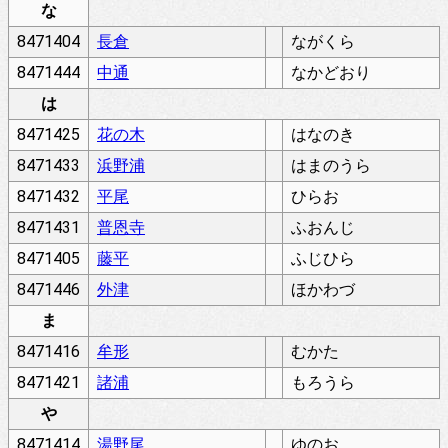
な
8471404
長倉
ながくら
8471444
中通
なかどおり
は
8471425
花の木
はなのき
8471433
浜野浦
はまのうら
8471432
平尾
ひらお
8471431
普恩寺
ふおんじ
8471405
藤平
ふじひら
8471446
外津
ほかわづ
ま
8471416
牟形
むかた
8471421
諸浦
もろうら
や
8471414
湯野尾
ゆのお