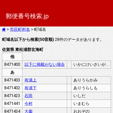
郵便番号検索.jp
>
市区町村名
> 町域名
町域名以下から検索(50音順)
28件のデータがあります。
佐賀県 東松浦郡玄海町
他
8471400
以下に掲載がない場合
いかにけいさいがないばあい
あ
8471403
有浦上
ありうらかみ
8471402
有浦下
ありうらしも
8471423
石田
いしだ
8471441
今村
いまむら
8471434
大薗
おおぞの