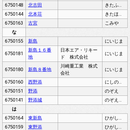
6750148
北古田
きたふるた
6750144
北本荘
きたほんじょう
6750163
古宮
こみや
な
6750155
新島
にいじま
新島１６番
日本エア・リキー
6750181
にいじま
地
ド 株式会社
川崎重工業 株式
6750180
新島８番地
にいじま
会社
6750160
西野添
にしのぞえ
6750151
野添
のぞえ
6750141
野添城
のぞえじょう
は
6750164
東新島
ひがしにいじま
6750159
東野添
ひがしのぞえ