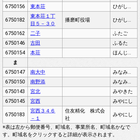
6750156
東本荘
ひがしほんじょう
東本荘１丁
6750182
播磨町役場
ひがしほんじょう
目５－３０
6750162
二子
ふたご
6750146
古田
ふるた
6750154
本荘
ほんじょう
ま
6750147
南大中
みなみおおなか
6750150
南野添
みなみのぞえ
6750143
宮北
みやきた
6750145
宮西
みやにし
宮西３４６
住友精化 株式会
6750183
みやにし
－１
社
※表は左から郵便番号、町域名、事業所名、町域名かなで
す。町域名をクリックすると詳細が表示されます。