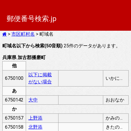
郵便番号検索.jp
>
市区町村名
> 町域名
町域名以下から検索(50音順)
25件のデータがあります。
兵庫県 加古郡播磨町
他
以下に掲載
6750100
いかにけいさいがないばあい
がない場合
あ
6750142
大中
おおなか
か
6750157
上野添
かみのぞえ
6750158
北野添
きたのぞえ