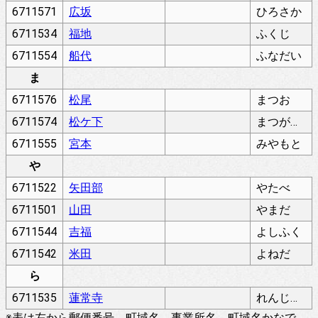
6711571
広坂
ひろさか
6711534
福地
ふくじ
6711554
船代
ふなだい
ま
6711576
松尾
まつお
6711574
松ケ下
まつがした
6711555
宮本
みやもと
や
6711522
矢田部
やたべ
6711501
山田
やまだ
6711544
吉福
よしふく
6711542
米田
よねだ
ら
6711535
蓮常寺
れんじょうじ
※表は左から郵便番号、町域名、事業所名、町域名かなで