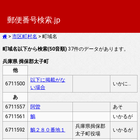
郵便番号検索.jp
>
市区町村名
> 町域名
町域名以下から検索(50音順)
37件のデータがあります。
兵庫県 揖保郡太子町
他
以下に掲載がな
6711500
いかにけいさいがないばあい
い場合
あ
6711557
阿曽
あそ
6711561
鵤
いかるが
兵庫県揖保郡
6711592
鵤２８０番地１
いかるが
太子町役場