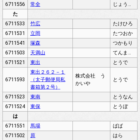
6711556
常全
じょうぜん
た
6711533
竹広
たけひろ
6711531
立岡
たつおか
6711541
塚森
つかもり
6711503
天満山
てんまやま
6711521
東出
とうで
東出２６２－１
株式会社 う
6711593
（太子郵便局私
とうで
かいや
書箱第２号）
6711523
東南
とうなん
6711524
東保
とうぼ
は
6711551
馬場
ばば
6711502
原
はら