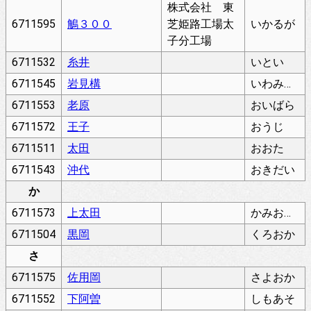
株式会社 東
6711595
鵤３００
芝姫路工場太
いかるが
子分工場
6711532
糸井
いとい
6711545
岩見構
いわみかまえ
6711553
老原
おいばら
6711572
王子
おうじ
6711511
太田
おおた
6711543
沖代
おきだい
か
6711573
上太田
かみおおだ
6711504
黒岡
くろおか
さ
6711575
佐用岡
さよおか
6711552
下阿曽
しもあそ