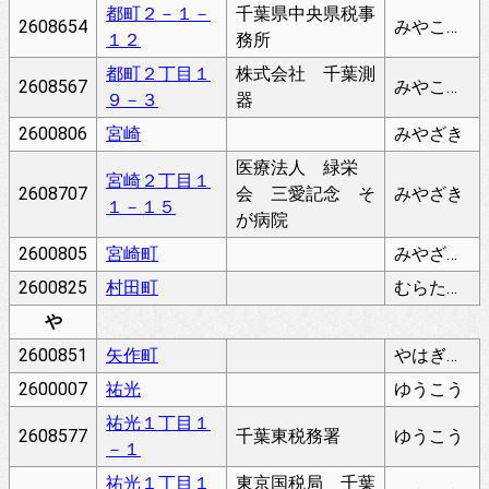
都町２－１－
千葉県中央県税事
2608654
みやこちょう
１２
務所
都町２丁目１
株式会社 千葉測
2608567
みやこちょう
９－３
器
2600806
宮崎
みやざき
医療法人 緑栄
宮崎２丁目１
2608707
会 三愛記念 そ
みやざき
１－１５
が病院
2600805
宮崎町
みやざきちょう
2600825
村田町
むらたちょう
や
2600851
矢作町
やはぎちょう
2600007
祐光
ゆうこう
祐光１丁目１
2608577
千葉東税務署
ゆうこう
－１
祐光１丁目１
東京国税局 千葉