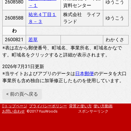
2608580
ゆうこう
－１
資料センター
祐光４丁目１
株式会社 ライフ
2608588
ゆうこう
８－３
ランド
わ
2600821
若草
わかくさ
※表は左から郵便番号、町域名、事業所名、町域名かなで
す。町域名をクリックすると詳細が表示されます。
2026年7月31日更新
※当サイトおよびアプリのデータは
日本郵便
のデータを大口
事業所も含め独自に加筆修正したものを使用しています。
< 前の頁へ戻る
トップページ
プライバシーポリシー
背景と使い方
使い方動画
お問い合わせ
©2017 YuuWoods
スポンサーリンク