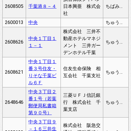
2608505
千葉港８－４
日本興亜 株式会
ちばみなと
社
2600013
中央
ちゅうおう
株式会社 三井不
中央１丁目１
動産ホテルマネジ
2608626
ちゅうおう
１－１
メント 三井ガー
デンホテル千葉
中央１丁目１
番３号住友・
住友生命保険 相
2608621
ちゅうおう
りそな千葉ビ
互会社 千葉支社
ル６Ｆ
中央３丁目２
三菱ＵＦＪ信託銀
番１号（若葉
2648646
行 株式会社 千
ちゅうおう
郵便局私書箱
葉支店
第９０号）
中央３丁目９
株式会社 阪急交
－１６三井生