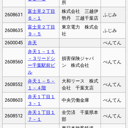
所
富士見２丁目
株式会社 三越伊
2608631
ふじみ
６－１
勢丹 三越千葉店
富士見２丁目
東京電力 株式会
2608635
ふじみ
９－５
社
2600045
弁天
べんてん
弁天１－１５
－３リードシ
損害保険ジャパ
2608560
べんてん
ー千葉駅前ビ
ン 株式会社
ル
弁天１－５－
大和リース 株式
2608552
べんてん
１－４階
会社 千葉支店
弁天１丁目１
2608603
中央労働金庫
べんてん
３－１
弁天１丁目１
全労済 千葉県本
2608512
べんてん
７－１
部