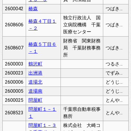
2600042
椿森
つばきもり
独立行政法人 国
椿森４丁目１
2608606
立病院機構 千葉
つばきもり
－２
医療センター
財務省 関東財務
椿森５丁目６
2608607
局 千葉財務事務
つばきもり
－１
所
2600003
鶴沢町
つるさわちょう
2600023
出洲港
でずみなと
2600006
道場北
どうじょうきた
2600005
道場南
どうじょうみなみ
2600025
問屋町
とんやちょう
問屋町１－１
千葉県自動車税事
2608523
とんやちょう
１
務所
問屋町１－３
株式会社 大崎コ