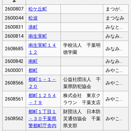
2600807
松ケ丘町
まつがおかちょう
2600044
松波
まつなみ
2600831
港町
みなとちょう
2600814
南生実町
みなみおゆみちょう
南生実町１４
学校法人 千葉明
2608685
みなみおゆみちょう
１２
徳学園
2600842
南町
みなみちょう
2600001
都町
みやこちょう
都町１－１－
公益社団法人 千
2608566
みやこちょう
２０
葉県防犯協会
都町１２５４
株式会社 東京ク
2608561
みやこちょう
－７９
ラウン 千葉支店
都町１丁目１
財団法人 日本防
2608562
－３０千葉県
災通信協会 千葉
みやこちょう
警都町庁舎内
県支部