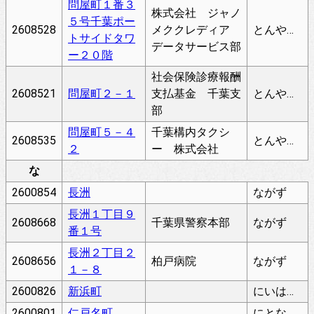
問屋町１番３
株式会社 ジャノ
５号千葉ポー
2608528
メククレディア
とんやちょう
トサイドタワ
データサービス部
ー２０階
社会保険診療報酬
2608521
問屋町２－１
支払基金 千葉支
とんやちょう
部
問屋町５－４
千葉構内タクシ
2608535
とんやちょう
２
ー 株式会社
な
2600854
長洲
ながず
長洲１丁目９
2608668
千葉県警察本部
ながず
番１号
長洲２丁目２
2608656
柏戸病院
ながず
１－８
2600826
新浜町
にいはまちょう
2600801
仁戸名町
にとなちょう