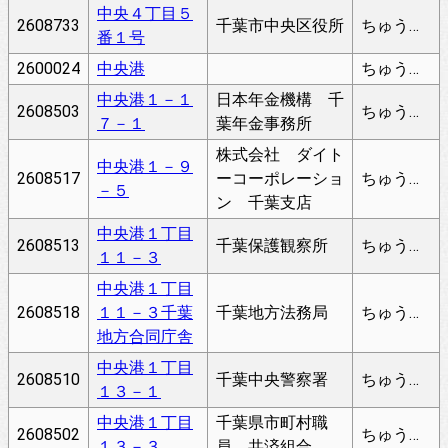
中央４丁目５
2608733
千葉市中央区役所
ちゅうおう
番１号
2600024
中央港
ちゅうおうこう
中央港１－１
日本年金機構 千
2608503
ちゅうおうこう
７－１
葉年金事務所
株式会社 ダイト
中央港１－９
2608517
ーコーポレーショ
ちゅうおうこう
－５
ン 千葉支店
中央港１丁目
2608513
千葉保護観察所
ちゅうおうこう
１１－３
中央港１丁目
2608518
１１－３千葉
千葉地方法務局
ちゅうおうこう
地方合同庁舎
中央港１丁目
2608510
千葉中央警察署
ちゅうおうこう
１３－１
中央港１丁目
千葉県市町村職
2608502
ちゅうおうこう
１３－３
員 共済組合