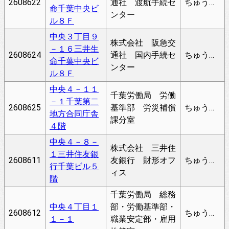
2608622
通社 渡航手続セ
ちゅうおう
命千葉中央ビ
ンター
ル８Ｆ
中央３丁目９
株式会社 阪急交
－１６三井生
2608624
通社 国内手続セ
ちゅうおう
命千葉中央ビ
ンター
ル８Ｆ
中央４－１１
千葉労働局 労働
－１千葉第二
2608625
基準部 労災補償
ちゅうおう
地方合同庁舎
課分室
４階
中央４－８－
株式会社 三井住
１三井住友銀
2608611
友銀行 財形オフ
ちゅうおう
行千葉ビル５
ィス
階
千葉労働局 総務
中央４丁目１
部・労働基準部・
2608612
ちゅうおう
１－１
職業安定部・雇用