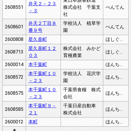
東日本旅客鉄道
弁天２－２３
2608551
株式会社 千葉支
べんてん
－３
社
弁天２丁目８
学校法人 植草学
2608601
べんてん
番９号
園
2600808
星久喜町
ほしぐきちょう
星久喜町１２
株式会社 みかど
2608713
ほしぐきちょう
０３
育種農業
2600014
本千葉町
ほんちばちょう
本千葉町１０
学校法人 花沢学
2608572
ほんちばちょう
－２３
園
本千葉町１０
千葉県食糧 株式
2608575
ほんちばちょう
－２３
会社
本千葉町９－
千葉日産自動車
2608585
ほんちばちょう
２１
株式会社
2600012
本町
ほんちょう
ま