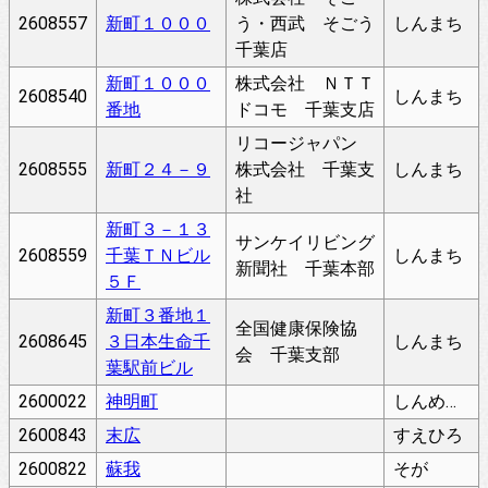
2608557
新町１０００
う・西武 そごう
しんまち
千葉店
新町１０００
株式会社 ＮＴＴ
2608540
しんまち
番地
ドコモ 千葉支店
リコージャパン
2608555
新町２４－９
株式会社 千葉支
しんまち
社
新町３－１３
サンケイリビング
2608559
千葉ＴＮビル
しんまち
新聞社 千葉本部
５Ｆ
新町３番地１
全国健康保険協
2608645
３日本生命千
しんまち
会 千葉支部
葉駅前ビル
2600022
神明町
しんめいちょう
2600843
末広
すえひろ
2600822
蘇我
そが