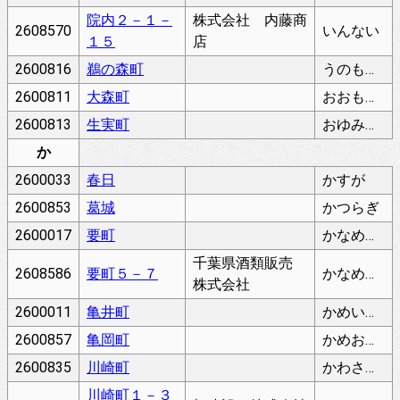
院内２－１－
株式会社 内藤商
2608570
いんない
１５
店
2600816
鵜の森町
うのもりちょう
2600811
大森町
おおもりちょう
2600813
生実町
おゆみちょう
か
2600033
春日
かすが
2600853
葛城
かつらぎ
2600017
要町
かなめちょう
千葉県酒類販売
2608586
要町５－７
かなめちょう
株式会社
2600011
亀井町
かめいちょう
2600857
亀岡町
かめおかちょう
2600835
川崎町
かわさきちょう
川崎町１－３