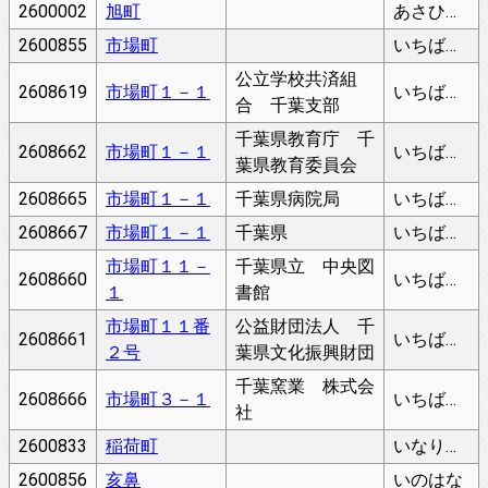
2600002
旭町
あさひちょう
2600855
市場町
いちばちょう
公立学校共済組
2608619
市場町１－１
いちばちょう
合 千葉支部
千葉県教育庁 千
2608662
市場町１－１
いちばちょう
葉県教育委員会
2608665
市場町１－１
千葉県病院局
いちばちょう
2608667
市場町１－１
千葉県
いちばちょう
市場町１１－
千葉県立 中央図
2608660
いちばちょう
１
書館
市場町１１番
公益財団法人 千
2608661
いちばちょう
２号
葉県文化振興財団
千葉窯業 株式会
2608666
市場町３－１
いちばちょう
社
2600833
稲荷町
いなりちょう
2600856
亥鼻
いのはな