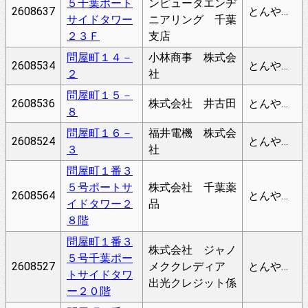
５千葉ポート
ンピュータエンヂ
2608637
とんやちょう
サイドタワー
ニアリング 千葉
２３Ｆ
支店
問屋町１４－
小林商事 株式会
2608534
とんやちょう
２
社
問屋町１５－
2608536
株式会社 井古田
とんやちょう
８
問屋町１６－
福井電機 株式会
2608524
とんやちょう
３
社
問屋町１番３
５号ポートサ
株式会社 千葉薬
2608564
とんやちょう
イドタワー２
品
８階
問屋町１番３
株式会社 ジャノ
５号千葉ポー
2608527
メククレディア
とんやちょう
トサイドタワ
出光クレジット係
ー２０階