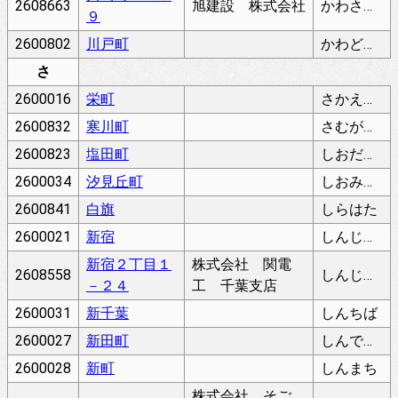
2608663
旭建設 株式会社
かわさきちょう
９
2600802
川戸町
かわどちょう
さ
2600016
栄町
さかえちょう
2600832
寒川町
さむがわちょう
2600823
塩田町
しおだちょう
2600034
汐見丘町
しおみがおかちょう
2600841
白旗
しらはた
2600021
新宿
しんじゅく
新宿２丁目１
株式会社 関電
2608558
しんじゅく
－２４
工 千葉支店
2600031
新千葉
しんちば
2600027
新田町
しんでんちょう
2600028
新町
しんまち
株式会社 そご