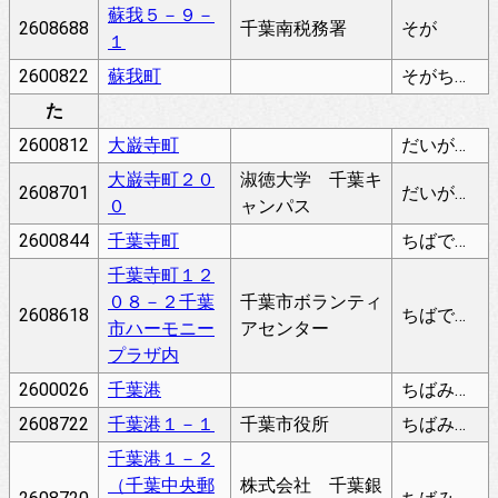
蘇我５－９－
2608688
千葉南税務署
そが
１
2600822
蘇我町
そがちょう
た
2600812
大巌寺町
だいがんじちょう
大巌寺町２０
淑徳大学 千葉キ
2608701
だいがんじちょう
０
ャンパス
2600844
千葉寺町
ちばでらちょう
千葉寺町１２
０８－２千葉
千葉市ボランティ
2608618
ちばでらちょう
市ハーモニー
アセンター
プラザ内
2600026
千葉港
ちばみなと
2608722
千葉港１－１
千葉市役所
ちばみなと
千葉港１－２
（千葉中央郵
株式会社 千葉銀