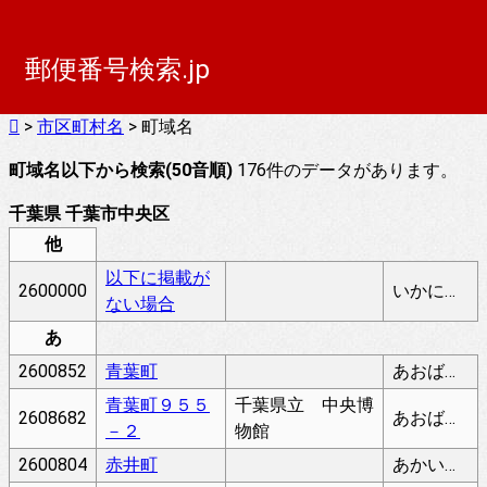
郵便番号検索.jp
>
市区町村名
> 町域名
町域名以下から検索(50音順)
176件のデータがあります。
千葉県 千葉市中央区
他
以下に掲載が
2600000
いかにけいさいがないばあい
ない場合
あ
2600852
青葉町
あおばちょう
青葉町９５５
千葉県立 中央博
2608682
あおばちょう
－２
物館
2600804
赤井町
あかいちょう