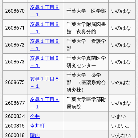
亥鼻１丁目８
2608670
千葉大学 医学部
いのはな
－１
亥鼻１丁目８
千葉大学附属図書
2608671
いのはな
－１
館 亥鼻分館
亥鼻１丁目８
千葉大学 看護学
2608672
いのはな
－１
部
亥鼻１丁目８
千葉大学真菌医学
2608673
いのはな
－１
研究センター
千葉大学 薬学
亥鼻１丁目８
2608675
部 （医薬系総合
いのはな
－１
研究棟）
亥鼻１丁目８
千葉大学医学部附
2608677
いのはな
－１
属病院
2600834
今井
いまい
2600815
今井町
いまいちょう
2600018
院内
いんない