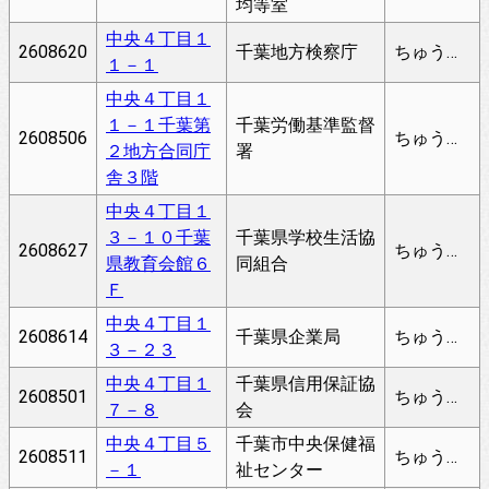
均等室
中央４丁目１
2608620
千葉地方検察庁
ちゅうおう
１－１
中央４丁目１
１－１千葉第
千葉労働基準監督
2608506
ちゅうおう
２地方合同庁
署
舎３階
中央４丁目１
３－１０千葉
千葉県学校生活協
2608627
ちゅうおう
県教育会館６
同組合
Ｆ
中央４丁目１
2608614
千葉県企業局
ちゅうおう
３－２３
中央４丁目１
千葉県信用保証協
2608501
ちゅうおう
７－８
会
中央４丁目５
千葉市中央保健福
2608511
ちゅうおう
－１
祉センター