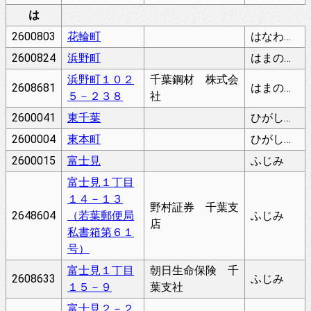
は
2600803
花輪町
はなわちょう
2600824
浜野町
はまのちょう
浜野町１０２
千葉鋼材 株式会
2608681
はまのちょう
５－２３８
社
2600041
東千葉
ひがしちば
2600004
東本町
ひがしほんちょう
2600015
富士見
ふじみ
富士見１丁目
１４－１３
野村証券 千葉支
2648604
（若葉郵便局
ふじみ
店
私書箱第６１
号）
富士見１丁目
朝日生命保険 千
2608633
ふじみ
１５－９
葉支社
富士見２－２