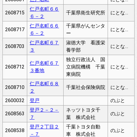
仁戸名町６６
2608715
千葉県衛生研究所
にとなちょう
６－２
仁戸名町６６
千葉県がんセンタ
2608717
にとなちょう
６－２
ー
仁戸名町６７
淑徳大学 看護栄
2608703
にとなちょう
３
養学部
独立行政法人 国
仁戸名町６７
2608712
立病院機構 千葉
にとなちょう
３番地
東病院
仁戸名町６８
2608710
千葉社会保険病院
にとなちょう
２
2600032
登戸
のぶと
登戸２－２－
ネッツトヨタ千
2608563
のぶと
７
葉 株式会社
登戸２丁目２
千葉トヨタ自動
2608538
のぶと
－７
車 株式会社