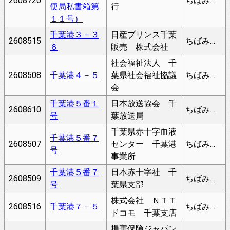
2608720
ちばみなと
便局私書箱第
行
１１号）
千葉港３－３
日産プリンス千葉
2608515
ちばみなと
６
販売 株式会社
社会福祉法人 千
2608508
千葉港４－５
葉県社会福祉協議
ちばみなと
会
千葉港５番１
日本放送協会 千
2608610
ちばみなと
号
葉放送局
千葉県赤十字血液
千葉港５番７
2608507
センター 千葉港
ちばみなと
号
事業所
千葉港５番７
日本赤十字社 千
2608509
ちばみなと
号
葉県支部
株式会社 ＮＴＴ
2608516
千葉港７－５
ちばみなと
ドコモ 千葉支店
損害保険ジャパン