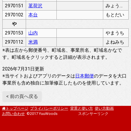
2970151
茗荷沢
みょうがざわ
2970102
本台
もとだい
や
2970153
山内
やまうち
2970112
米満
よねみち
※表は左から郵便番号、町域名、事業所名、町域名かなで
す。町域名をクリックすると詳細が表示されます。
2026年7月31日更新
※当サイトおよびアプリのデータは
日本郵便
のデータを大口
事業所も含め独自に加筆修正したものを使用しています。
< 前の頁へ戻る
プライバシーポリシー
背景と使い方
使い方動画
トップページ
お問い合わせ
©2017 YuuWoods
スポンサーリンク