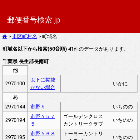
郵便番号検索.jp
>
市区町村名
> 町域名
町域名以下から検索(50音順)
41件のデータがあります。
千葉県 長生郡長南町
他
以下に掲載
2970100
いかにけいさいがないばあい
がない場合
あ
2970144
市野々
いちのの
市野々５７
ゴールデンクロス
2970194
いちのの
５
カントリークラブ
市野々６８
トーヨーカントリ
2970195
いちのの