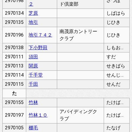
2970198
さつぼ
２
ド倶楽部
2970134
芝原
しばはら
2970135
地引
じひき
南茂原カントリー
2970196
地引７４２
じひき
クラブ
2970138
下小野田
しもおのだ
2970111
須田
すだ
2970113
関原
せきばら
2970114
千手堂
せんじゅどう
2970115
千田
せんだ
た
2970155
竹林
たけばやし
アバイディングク
2970197
竹林１０
たけばやし
ラブ
2970105
棚毛
たなげ