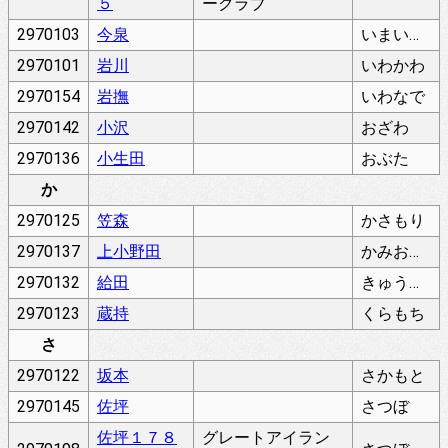
５
ークラブ
2970103
今泉
いまいずみ
2970101
岩川
いわかわ
2970154
岩撫
いわなで
2970142
小沢
おざわ
2970136
小生田
おぶた
か
2970125
笠森
かさもり
2970137
上小野田
かみおのだ
2970132
給田
きゅうでん
2970123
蔵持
くらもち
さ
2970122
坂本
さかもと
2970145
佐坪
さつぼ
佐坪１７８
グレートアイラン