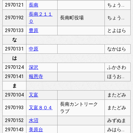
2970121
長南
ちょうなん
長南２１１
2970192
長南町役場
ちょうなん
０
2970133
豊原
とよはら
な
2970131
中原
なかはら
は
2970124
深沢
ふかさわ
2970141
報恩寺
ほうおんじ
ま
2970104
又富
またどみ
長南カントリーク
2970193
又富８０４
またどみ
ラブ
2970152
水沼
みずぬま
2970143
美原台
みはらだい