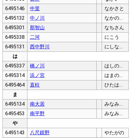
6495146
中里
なかさと
6495132
中ノ川
なかのかわ
6495301
那智山
なちさん
6495338
二河
にこう
6495131
西中野川
にしなかのかわ
は
6495337
橋ノ川
はしのかわ
6495314
浜ノ宮
はまのみや
6495464
直柱
ひたはしら
ま
6495134
南大居
みなみおおい
6495453
南平野
みなみひらの
や
6495143
八尺鏡野
やたがの