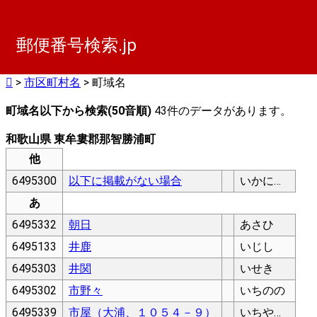
郵便番号検索.jp
>
市区町村名
> 町域名
町域名以下から検索(50音順)
43件のデータがあります。
和歌山県 東牟婁郡那智勝浦町
他
6495300
以下に掲載がない場合
いかにけいさいがないばあい
あ
6495332
朝日
あさひ
6495133
井鹿
いじし
6495303
井関
いせき
6495302
市野々
いちのの
6495339
市屋（大浦、１０５４－９）
いちや（おおうら、１０５４－９）