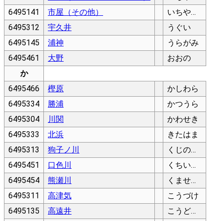
6495141
市屋（その他）
いちや（そのた）
6495312
宇久井
うぐい
6495145
浦神
うらがみ
6495461
大野
おおの
か
6495466
樫原
かしわら
6495334
勝浦
かつうら
6495304
川関
かわせき
6495333
北浜
きたはま
6495313
狗子ノ川
くじのかわ
6495451
口色川
くちいろかわ
6495454
熊瀬川
くませがわ
6495311
高津気
こうづけ
6495135
高遠井
こうどおい