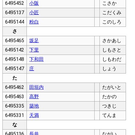
6495452
小阪
こさか
6495137
小匠
こだくみ
6495144
粉白
このしろ
さ
6495465
坂足
さかあし
6495142
下里
しもさと
6495148
下和田
しもわだ
6495147
庄
しょう
た
6495462
田垣内
たがいと
6495463
高野
たかの
6495335
築地
つきじ
6495331
天満
てんま
な
6495136
長井
ながい