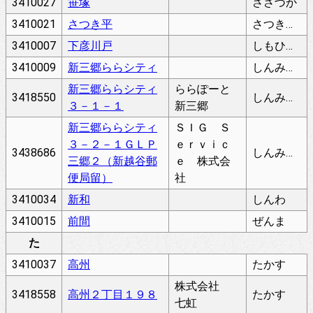
3410027
笹塚
ささづか
3410021
さつき平
さつきだいら
3410007
下彦川戸
しもひこかわど
3410009
新三郷ららシティ
しんみさとららしてぃ
新三郷ららシティ
ららぽーと
3418550
しんみさとららしてぃ
３－１－１
新三郷
新三郷ららシティ
ＳＩＧ Ｓ
３－２－１ＧＬＰ
ｅｒｖｉｃ
3438686
しんみさとららしてぃ
三郷２（新越谷郵
ｅ 株式会
便局留）
社
3410034
新和
しんわ
3410015
前間
ぜんま
た
3410037
高州
たかす
株式会社
3418558
高州２丁目１９８
たかす
七虹