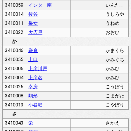
3410059
インター南
いんたーみなみ
3410014
後谷
うしろや
3410011
采女
うねめ
3410022
大広戸
おおひろと
か
3410046
鎌倉
かまくら
3410055
上口
かみぐち
3410006
上彦川戸
かみひこかわど
3410004
上彦名
かみひこな
3410026
幸房
こうぼう
3410008
駒形
こまがた
3410013
小谷堀
こやぼり
さ
3410043
栄
さかえ