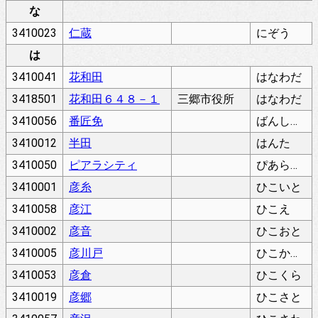
な
3410023
仁蔵
にぞう
は
3410041
花和田
はなわだ
3418501
花和田６４８－１
三郷市役所
はなわだ
3410056
番匠免
ばんしょうめん
3410012
半田
はんた
3410050
ピアラシティ
ぴあらしてぃ
3410001
彦糸
ひこいと
3410058
彦江
ひこえ
3410002
彦音
ひこおと
3410005
彦川戸
ひこかわど
3410053
彦倉
ひこくら
3410019
彦郷
ひこさと