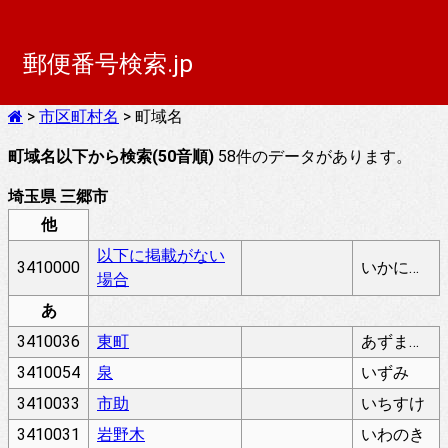
郵便番号検索.jp
>
市区町村名
> 町域名
町域名以下から検索(50音順)
58件のデータがあります。
埼玉県 三郷市
他
以下に掲載がない
3410000
いかにけいさいがないばあい
場合
あ
3410036
東町
あずまちょう
3410054
泉
いずみ
3410033
市助
いちすけ
3410031
岩野木
いわのき