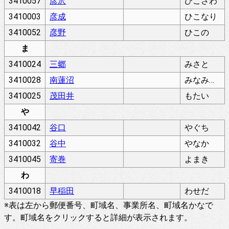
3410057
彦沢
ひこさわ
3410003
彦成
ひこなり
3410052
彦野
ひこの
ま
3410024
三郷
みさと
3410028
南蓮沼
みなみはすぬま
3410025
茂田井
もたい
や
3410042
谷口
やぐち
3410032
谷中
やなか
3410045
寄巻
よまき
わ
3410018
早稲田
わせだ
※表は左から郵便番号、町域名、事業所名、町域名かなで
す。町域名をクリックすると詳細が表示されます。