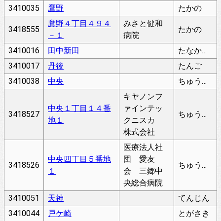
3410035
鷹野
たかの
鷹野４丁目４９４
みさと健和
3418555
たかの
－１
病院
3410016
田中新田
たなかしんでん
3410017
丹後
たんご
3410038
中央
ちゅうおう
キヤノンフ
中央１丁目１４番
ァインテッ
3418527
ちゅうおう
地１
クニスカ
株式会社
医療法人社
中央四丁目５番地
団 愛友
3418526
ちゅうおう
１
会 三郷中
央総合病院
3410051
天神
てんじん
3410044
戸ケ崎
とがさき