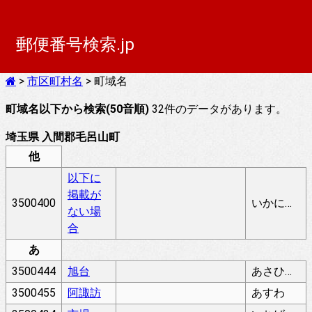
郵便番号検索.jp
>
市区町村名
> 町域名
町域名以下から検索(50音順)
32件のデータがあります。
埼玉県 入間郡毛呂山町
他
以下に
掲載が
3500400
いかにけいさいがないばあい
ない場
合
あ
3500444
旭台
あさひだい
3500455
阿諏訪
あすわ