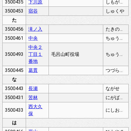
3500435
下川原
しもがわら
3500453
宿谷
しゅくや
た
3500456
滝ノ入
たきのいり
3500461
中央
ちゅうおう
中央２
3500493
丁目１
毛呂山町役場
ちゅうおう
番地
3500445
葛貫
つづらぬき
な
3500443
長瀬
ながせ
3500431
苦林
にがばやし
西大久
3500433
にしおおくぼ
保
は