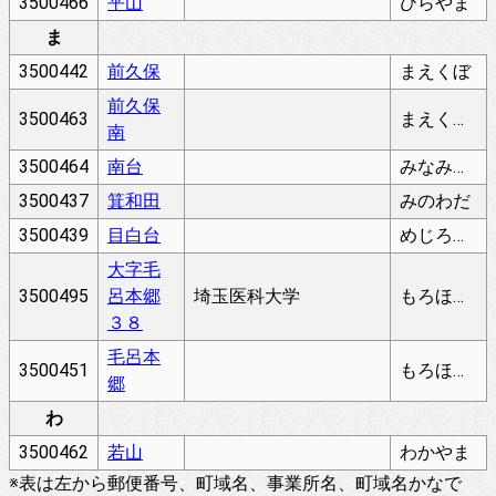
3500466
平山
ひらやま
ま
3500442
前久保
まえくぼ
前久保
3500463
まえくぼみなみ
南
3500464
南台
みなみだい
3500437
箕和田
みのわだ
3500439
目白台
めじろだい
大字毛
3500495
呂本郷
埼玉医科大学
もろほんごう
３８
毛呂本
3500451
もろほんごう
郷
わ
3500462
若山
わかやま
※表は左から郵便番号、町域名、事業所名、町域名かなで