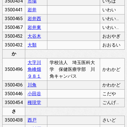
3500434
市場
いちば
3500441
岩井
いわい
3500465
岩井西
いわいにし
3500467
岩井東
いわいひがし
3500452
大谷木
おおやぎ
3500432
大類
おおるい
か
大字川
学校法人 埼玉医科大
3500496
角峰畑
学 保健医療学部 川
かわかど
９８１
角キャンパス
3500436
川角
かわかど
3500446
小田谷
こだや
3500454
権現堂
ごんげんどう
さ
3500438
西戸
さいど