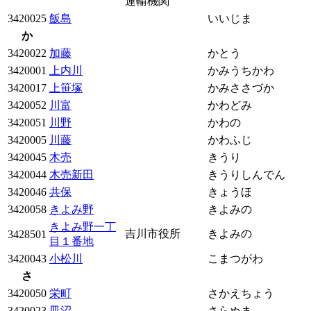
運輸機関
3420025
飯島
いいじま
か
3420022
加藤
かとう
3420001
上内川
かみうちかわ
3420017
上笹塚
かみささづか
3420052
川富
かわどみ
3420051
川野
かわの
3420005
川藤
かわふじ
3420045
木売
きうり
3420044
木売新田
きうりしんでん
3420046
共保
きょうほ
3420058
きよみ野
きよみの
きよみ野一丁
吉川市役所
きよみの
3428501
目１番地
3420043
小松川
こまつがわ
さ
3420050
栄町
さかえちょう
3420023
皿沼
さらぬま