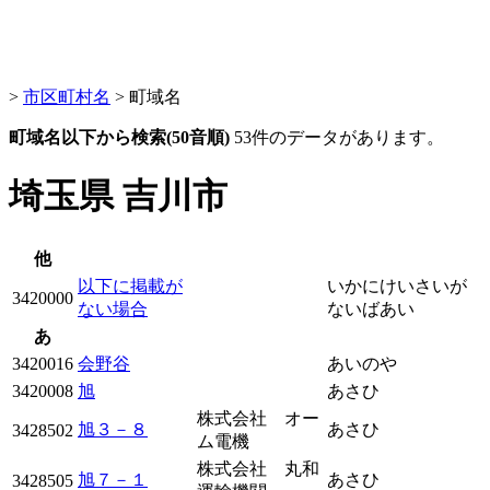
>
市区町村名
> 町域名
町域名以下から検索(50音順)
53件のデータがあります。
埼玉県 吉川市
他
以下に掲載が
いかにけいさいが
3420000
ない場合
ないばあい
あ
3420016
会野谷
あいのや
3420008
旭
あさひ
株式会社 オー
旭３－８
あさひ
3428502
ム電機
株式会社 丸和
旭７－１
あさひ
3428505