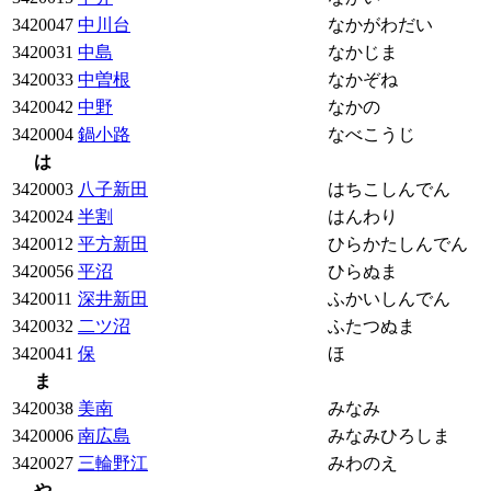
3420047
中川台
なかがわだい
3420031
中島
なかじま
3420033
中曽根
なかぞね
3420042
中野
なかの
3420004
鍋小路
なべこうじ
は
3420003
八子新田
はちこしんでん
3420024
半割
はんわり
3420012
平方新田
ひらかたしんでん
3420056
平沼
ひらぬま
3420011
深井新田
ふかいしんでん
3420032
二ツ沼
ふたつぬま
3420041
保
ほ
ま
3420038
美南
みなみ
3420006
南広島
みなみひろしま
3420027
三輪野江
みわのえ
や