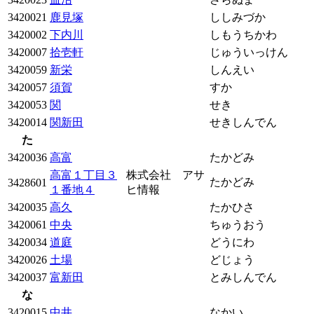
3420021
鹿見塚
ししみづか
3420002
下内川
しもうちかわ
3420007
拾壱軒
じゅういっけん
3420059
新栄
しんえい
3420057
須賀
すか
3420053
関
せき
3420014
関新田
せきしんでん
た
3420036
高富
たかどみ
高富１丁目３
株式会社 アサ
たかどみ
3428601
１番地４
ヒ情報
3420035
高久
たかひさ
3420061
中央
ちゅうおう
3420034
道庭
どうにわ
3420026
土場
どじょう
3420037
富新田
とみしんでん
な
3420015
中井
なかい