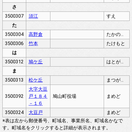
さ
3500307
須江
すえ
た
3500304
高野倉
たかのくら
3500306
竹本
たけもと
は
3500312
鳩ケ丘
はとがおか
ま
3500313
松ケ丘
まつがおか
大字大豆
3500392
戸１８４
鳩山町役場
まめど
－１６
3500324
大豆戸
まめど
※表は左から郵便番号、町域名、事業所名、町域名かなで
す。町域名をクリックすると詳細が表示されます。