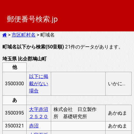
郵便番号検索.jp
>
市区町村名
> 町域名
町域名以下から検索(50音順)
21件のデータがあります。
埼玉県 比企郡鳩山町
他
以下に掲
3500300
載がない
いかにけいさいがないばあい
場合
あ
大字赤沼
株式会社 日立製作
3500395
あかぬま
２５２０
所 基礎研究所
3500321
赤沼
あかぬま