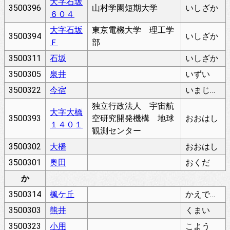
大字石坂
3500396
山村学園短期大学
いしざか
６０４
大字石坂
東京電機大学 理工学
3500394
いしざか
Ｆ
部
3500311
石坂
いしざか
3500305
泉井
いずい
3500322
今宿
いまじゅく
独立行政法人 宇宙航
大字大橋
3500393
空研究開発機構 地球
おおはし
１４０１
観測センター
3500302
大橋
おおはし
3500301
奥田
おくだ
か
3500314
楓ケ丘
かえでがおか
3500303
熊井
くまい
3500323
小用
こよう