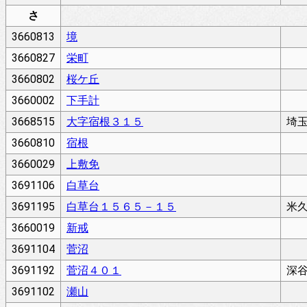
さ
3660813
境
3660827
栄町
3660802
桜ケ丘
3660002
下手計
3668515
大字宿根３１５
埼
3660810
宿根
3660029
上敷免
3691106
白草台
3691195
白草台１５６５－１５
米
3660019
新戒
3691104
菅沼
3691192
菅沼４０１
深
3691102
瀬山