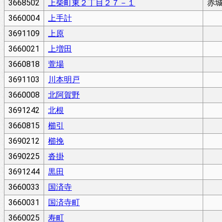
3668502
上柴町東２丁目２７－１
赤
3660004
上手計
3691109
上原
3660021
上増田
3660818
萱場
3691103
川本明戸
3660008
北阿賀野
3691242
北根
3660815
櫛引
3690212
櫛挽
3690225
沓掛
3691244
黒田
3660033
国済寺
3660031
国済寺町
3660025
寿町