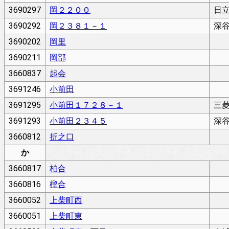
3690297
岡２２００
日
3690292
岡２３８１－１
深
3690202
岡里
3690211
岡部
3660837
起会
3691246
小前田
3691295
小前田１７２８－１
三
3691293
小前田２３４５
深
3660812
折之口
か
3660817
柏合
3660816
樫合
3660052
上柴町西
3660051
上柴町東