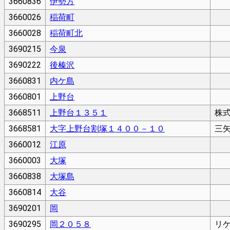
3660836
伊勢方
3660026
稲荷町
3660028
稲荷町北
3690215
今泉
3690222
後榛沢
3660831
内ケ島
3660801
上野台
3668511
上野台１３５１
株
3668581
大字上野台割塚１４００－１０
三
3660012
江原
3660003
大塚
3660838
大塚島
3660814
大谷
3690201
岡
3690295
岡２０５８
リ