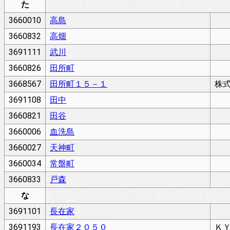
た
3660010
高島
3660832
高畑
3691111
武川
3660826
田所町
3668567
田所町１５－１
株
3691108
田中
3660821
田谷
3660006
血洗島
3660027
天神町
3660034
常盤町
3660833
戸森
な
3691101
長在家
3691193
長在家２０５０
Ｋ