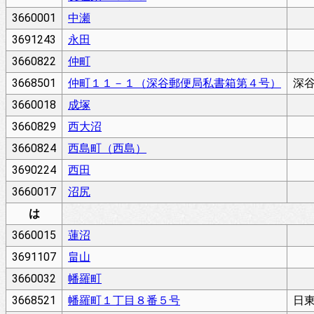
3660001
中瀬
3691243
永田
3660822
仲町
3668501
仲町１１－１（深谷郵便局私書箱第４号）
深
3660018
成塚
3660829
西大沼
3660824
西島町（西島）
3690224
西田
3660017
沼尻
は
3660015
蓮沼
3691107
畠山
3660032
幡羅町
3668521
幡羅町１丁目８番５号
日