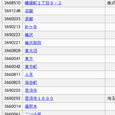
3668510
幡羅町１丁目９－２
株
3691248
花園
3660035
原郷
3690213
針ケ谷
3690223
榛沢
3690221
榛沢新田
3660828
東大沼
3660041
東方
3660042
東方町
3660811
人見
3660825
深谷町
3690203
普済寺
3690293
普済寺１６９０
埼
3660014
藤野木
3660061
二ツ小屋