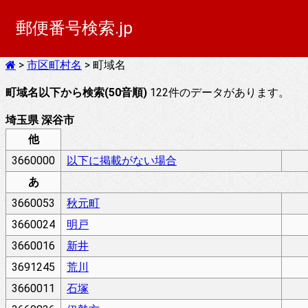
郵便番号検索.jp
>
市区町村名
> 町域名
町域名以下から検索(50音順)
122件のデータがあります。
埼玉県 深谷市
他
3660000
以下に掲載がない場合
あ
3660053
秋元町
3660024
明戸
3660016
新井
3691245
荒川
3660011
石塚