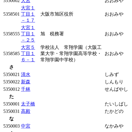
5350002
大宮
おおみや
大宮１
5358501
丁目１
大阪市旭区役所
おおみや
－１７
大宮１
5358555
丁目１
旭 税務署
おおみや
－２５
大宮５
学校法人 常翔学園（大阪工
5358585
丁目１
業大学・常翔学園高等学校・
おおみや
６－１
常翔学園中学校）
さ
5350021
清水
しみず
5350022
新森
しんもり
5350012
千林
せんばやし
た
5350001
太子橋
たいしばし
5350031
高殿
たかどの
な
5350003
中宮
なかみや