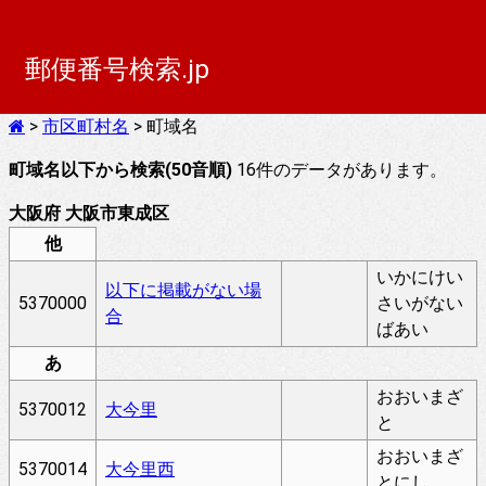
郵便番号検索.jp
>
市区町村名
> 町域名
町域名以下から検索(50音順)
16件のデータがあります。
大阪府 大阪市東成区
他
いかにけい
以下に掲載がない場
5370000
さいがない
合
ばあい
あ
おおいまざ
5370012
大今里
と
おおいまざ
5370014
大今里西
とにし