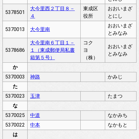
大今里西２丁目８－
東成区
おおいまざ
5378501
４
役所
とにし
おおいまざ
5370013
大今里南
とみなみ
大今里南６丁目１－
コク
おおいまざ
5378686
１（東成郵便局私書
ヨ
とみなみ
箱第５号）
（株）
か
5370003
神路
かみじ
た
5370023
玉津
たまつ
な
5370025
中道
なかみち
5370022
中本
なかもと
は