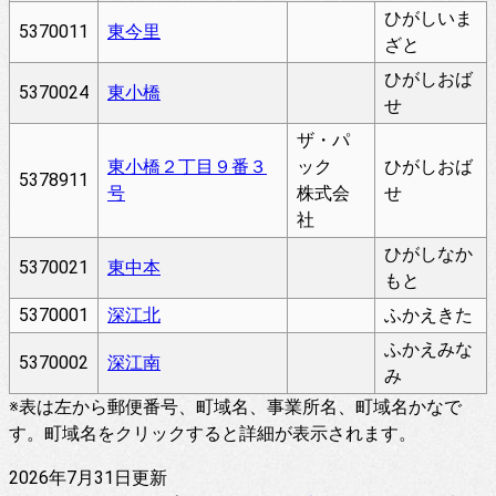
ひがしいま
5370011
東今里
ざと
ひがしおば
5370024
東小橋
せ
ザ・パ
東小橋２丁目９番３
ック
ひがしおば
5378911
号
株式会
せ
社
ひがしなか
5370021
東中本
もと
5370001
深江北
ふかえきた
ふかえみな
5370002
深江南
み
※表は左から郵便番号、町域名、事業所名、町域名かなで
す。町域名をクリックすると詳細が表示されます。
2026年7月31日更新