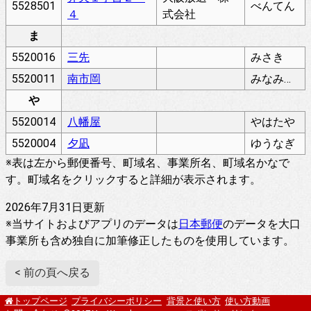
5528501
べんてん
４
式会社
ま
5520016
三先
みさき
5520011
南市岡
みなみいちおか
や
5520014
八幡屋
やはたや
5520004
夕凪
ゆうなぎ
※表は左から郵便番号、町域名、事業所名、町域名かなで
す。町域名をクリックすると詳細が表示されます。
2026年7月31日更新
※当サイトおよびアプリのデータは
日本郵便
のデータを大口
事業所も含め独自に加筆修正したものを使用しています。
< 前の頁へ戻る
プライバシーポリシー
背景と使い方
使い方動画
トップページ