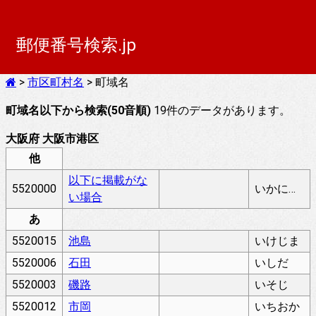
郵便番号検索.jp
>
市区町村名
> 町域名
町域名以下から検索(50音順)
19件のデータがあります。
大阪府 大阪市港区
他
以下に掲載がな
5520000
いかにけいさいがないばあい
い場合
あ
5520015
池島
いけじま
5520006
石田
いしだ
5520003
磯路
いそじ
5520012
市岡
いちおか