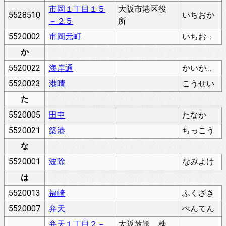
市岡１丁目１５
大阪市港区役
5528510
いちおか
－２５
所
5520002
市岡元町
いちおかもとまち
か
5520022
海岸通
かいがんどおり
5520023
港晴
こうせい
た
5520005
田中
たなか
5520021
築港
ちっこう
な
5520001
波除
なみよけ
は
5520013
福崎
ふくざき
5520007
弁天
べんてん
弁天１丁目２－
大阪放送 株