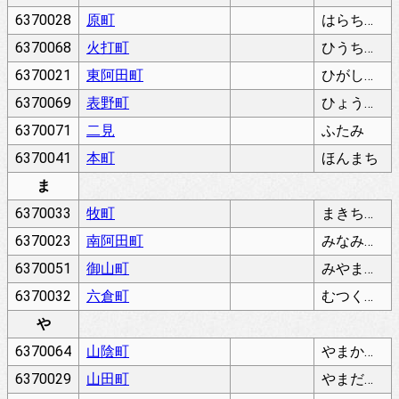
6370028
原町
はらちょう
6370068
火打町
ひうちちょう
6370021
東阿田町
ひがしあだちょう
6370069
表野町
ひょうのちょう
6370071
二見
ふたみ
6370041
本町
ほんまち
ま
6370033
牧町
まきちょう
6370023
南阿田町
みなみあだちょう
6370051
御山町
みやまちょう
6370032
六倉町
むつくらちょう
や
6370064
山陰町
やまかげちょう
6370029
山田町
やまだちょう