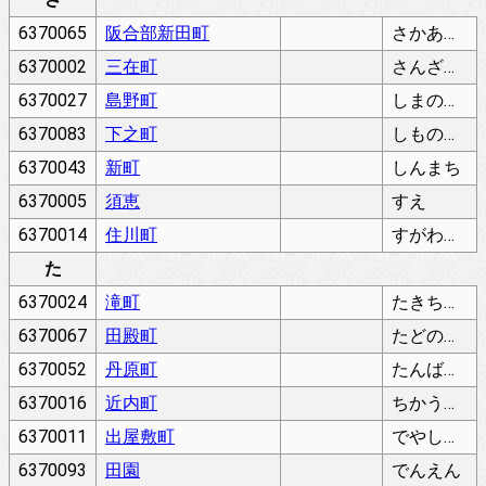
6370065
阪合部新田町
さかあいべしんでんちょう
6370002
三在町
さんざいちょう
6370027
島野町
しまのちょう
6370083
下之町
しものちょう
6370043
新町
しんまち
6370005
須恵
すえ
6370014
住川町
すがわちょう
た
6370024
滝町
たきちょう
6370067
田殿町
たどのちょう
6370052
丹原町
たんばらちょう
6370016
近内町
ちかうちちょう
6370011
出屋敷町
でやしきちょう
6370093
田園
でんえん