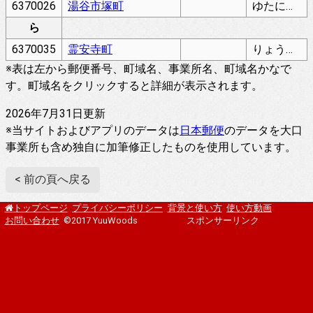
6370026
湯谷市塚町
ゆたにいちづかちょう
ら
6370035
霊安寺町
りょうあんじちょう
※表は左から郵便番号、町域名、事業所名、町域名かなで
す。町域名をクリックすると詳細が表示されます。
2026年7月31日更新
※当サイトおよびアプリのデータは
日本郵便
のデータを大口
事業所も含め独自に加筆修正したものを使用しています。
< 前の頁へ戻る
プライバシーポリシー
背景と使い方
使い方動画
トップページ
お問い合わせ
©2017 YuuWoods
スポンサーリンク