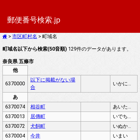
郵便番号検索.jp
>
市区町村名
> 町域名
町域名以下から検索(50音順)
129件のデータがあります。
奈良県 五條市
他
以下に掲載がない場
6370000
いかにけいさいがないばあい
合
あ
6370074
相谷町
あいたにちょう
6370013
居傳町
いでちょう
6370072
犬飼町
いぬかいちょう
6370004
今井
いまい