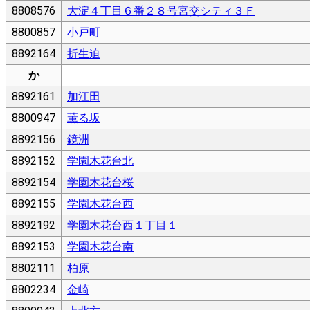
8808576
大淀４丁目６番２８号宮交シティ３Ｆ
8800857
小戸町
8892164
折生迫
か
8892161
加江田
8800947
薫る坂
8892156
鏡洲
8892152
学園木花台北
8892154
学園木花台桜
8892155
学園木花台西
8892192
学園木花台西１丁目１
8892153
学園木花台南
8802111
柏原
8802234
金崎