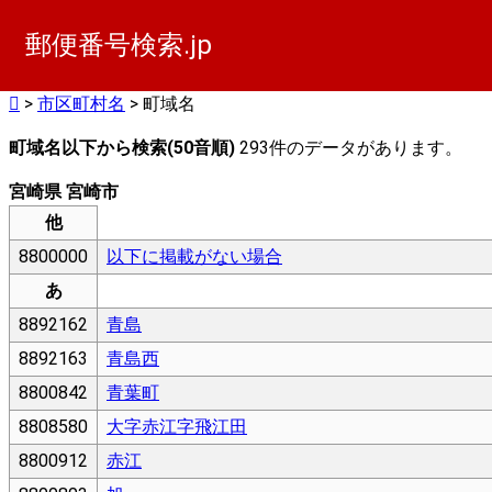
郵便番号検索.jp
>
市区町村名
> 町域名
町域名以下から検索(50音順)
293件のデータがあります。
宮崎県 宮崎市
他
8800000
以下に掲載がない場合
あ
8892162
青島
8892163
青島西
8800842
青葉町
8808580
大字赤江字飛江田
8800912
赤江