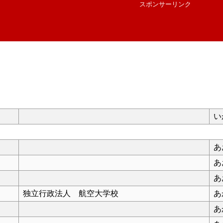
スポンサーリンク
い
あ
あ
あ
独立行政法人 航空大学校
あ
あ