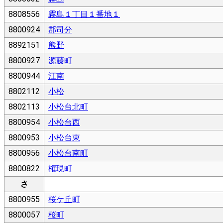
8808556
霧島１丁目１番地１
8800924
郡司分
8892151
熊野
8800927
源藤町
8800944
江南
8802112
小松
8802113
小松台北町
8800954
小松台西
8800953
小松台東
8800956
小松台南町
8800822
権現町
さ
8800955
桜ケ丘町
8800057
桜町