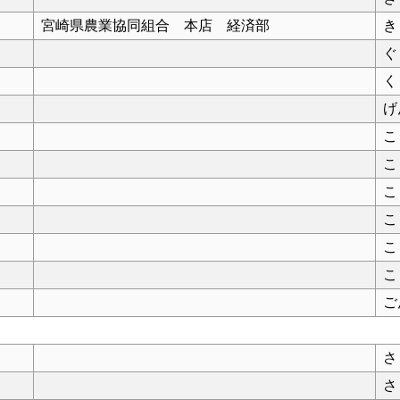
宮崎県農業協同組合 本店 経済部
き
ぐ
く
げ
こ
こ
こ
こ
こ
こ
ご
さ
さ