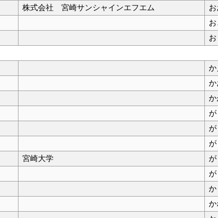
株式会社 宮崎サンシャインエフエム
お
お
お
か
か
か
が
が
が
宮崎大学
が
が
か
か