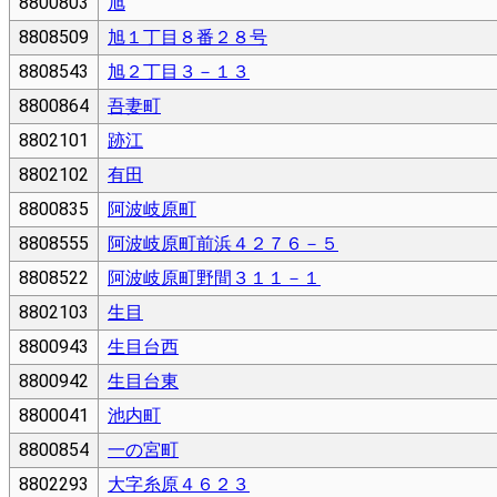
8800803
旭
8808509
旭１丁目８番２８号
8808543
旭２丁目３－１３
8800864
吾妻町
8802101
跡江
8802102
有田
8800835
阿波岐原町
8808555
阿波岐原町前浜４２７６－５
8808522
阿波岐原町野間３１１－１
8802103
生目
8800943
生目台西
8800942
生目台東
8800041
池内町
8800854
一の宮町
8802293
大字糸原４６２３