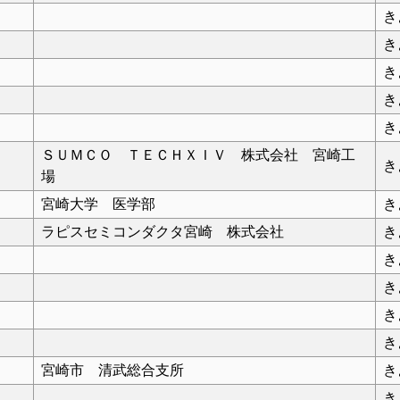
き
き
き
き
き
ＳＵＭＣＯ ＴＥＣＨＸＩＶ 株式会社 宮崎工
き
場
宮崎大学 医学部
き
ラピスセミコンダクタ宮崎 株式会社
き
き
き
き
き
宮崎市 清武総合支所
き
き