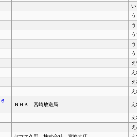
い
う
う
う
う
う
え
え
え
え
第６
ＮＨＫ 宮崎放送局
え
え
え
ヤマエ久野 株式会社 宮崎支店
え