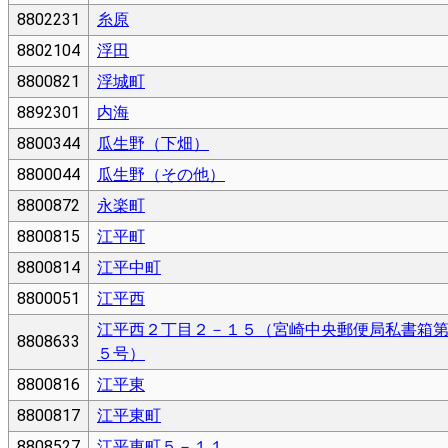
8802231
糸原
8802104
浮田
8800821
浮城町
8892301
内海
8800344
瓜生野（下畑）
8800044
瓜生野（その他）
8800872
永楽町
8800815
江平町
8800814
江平中町
8800051
江平西
江平西２丁目２－１５（宮崎中央郵便局私書箱
8808633
５号）
8800816
江平東
8800817
江平東町
8808527
江平東町５－１１