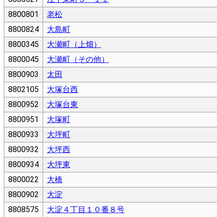
8800801
老松
8800824
大島町
8800345
大瀬町（上畑）
8800045
大瀬町（その他）
8800903
太田
8802105
大塚台西
8800952
大塚台東
8800951
大塚町
8800933
大坪町
8800932
大坪西
8800934
大坪東
8800022
大橋
8800902
大淀
8808575
大淀４丁目１０番８号