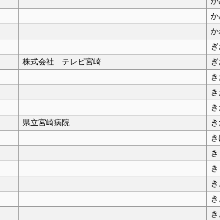
か
か
か
ぎ
株式会社 テレビ宮崎
ぎ
き
き
き
県立宮崎病院
き
き
き
き
き
き
き