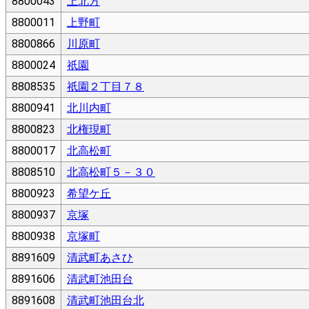
8800043
上北方
8800011
上野町
8800866
川原町
8800024
祇園
8808535
祇園２丁目７８
8800941
北川内町
8800823
北権現町
8800017
北高松町
8808510
北高松町５－３０
8800923
希望ケ丘
8800937
京塚
8800938
京塚町
8891609
清武町あさひ
8891606
清武町池田台
8891608
清武町池田台北