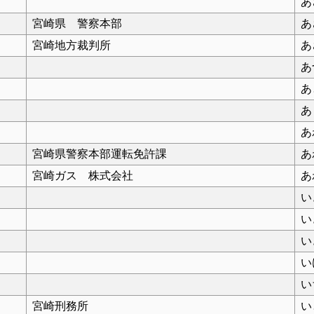
あ
宮崎県 警察本部
あ
宮崎地方裁判所
あ
あ
あ
あ
あ
宮崎県警察本部運転免許課
あ
宮崎ガス 株式会社
あ
い
い
い
い
い
宮崎刑務所
い