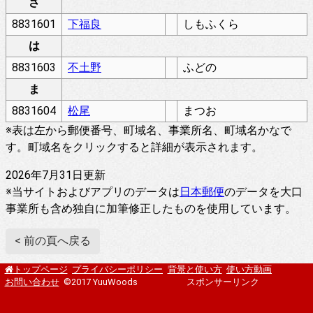
さ
8831601
下福良
しもふくら
は
8831603
不土野
ふどの
ま
8831604
松尾
まつお
※表は左から郵便番号、町域名、事業所名、町域名かなで
す。町域名をクリックすると詳細が表示されます。
2026年7月31日更新
※当サイトおよびアプリのデータは
日本郵便
のデータを大口
事業所も含め独自に加筆修正したものを使用しています。
< 前の頁へ戻る
プライバシーポリシー
背景と使い方
使い方動画
トップページ
お問い合わせ
©2017 YuuWoods
スポンサーリンク