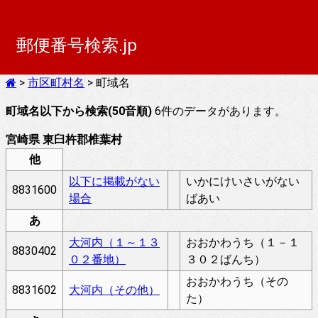
郵便番号検索.jp
>
市区町村名
> 町域名
町域名以下から検索(50音順)
6件のデータがあります。
宮崎県 東臼杵郡椎葉村
他
以下に掲載がない
いかにけいさいがない
8831600
場合
ばあい
あ
大河内（１～１３
おおかわうち（１－１
8830402
０２番地）
３０２ばんち）
おおかわうち（その
8831602
大河内（その他）
た）