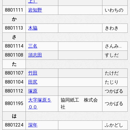
上）
8801111
岩知野
いわちの
か
8801113
木脇
きわき
さ
8801114
三名
さんみょう
8801108
須志田
すしだ
た
8801107
竹田
たけだ
8801104
田尻
たじり
8801112
塚原
つかばる
大字塚原５
協同紙工 株式会
8801195
つかばる
００
社
は
8801224
深年
ふかどし