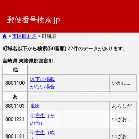
郵便番号検索.jp
>
市区町村名
> 町域名
町域名以下から検索(50音順)
22件のデータがあります。
宮崎県 東諸県郡国富町
他
以下に掲載
8801100
いかにけいさいがないばあい
がない場合
あ
8801103
嵐田
あらしだ
伊左生（そ
8801221
いざお（そのた）
の他）
伊左生（吹
8801121
いざお（ふきあげ）