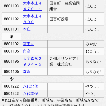
大字本庄４
国富町 農業協同
8801193
ほんじょう
４７０－１
組合
大字本庄４
8801192
国富町役場
ほんじょう
８００
8801101
本庄
ほんじょう
ま
8801102
宮王丸
みやおうまる
8801105
向高
むこうたか
大字森永２
九州オリンピア工
8801196
もりなが
９６４－５
業 株式会社
8801106
森永
もりなが
や
8801222
八代北俣
やつしろきたまた
8801223
八代南俣
やつしろみなみまた
※表は左から郵便番号、町域名、事業所名、町域名かなで
す。町域名をクリックすると詳細が表示されます。