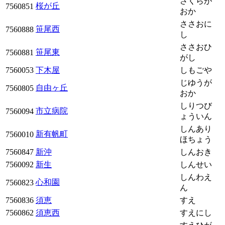
さくらが
桜が丘
7560851
おか
ささおに
笹尾西
7560888
し
ささおひ
笹尾東
7560881
がし
7560053
下木屋
しもごや
じゆうが
自由ヶ丘
7560805
おか
しりつび
市立病院
7560094
ょういん
しんあり
新有帆町
7560010
ほちょう
7560847
新沖
しんおき
7560092
新生
しんせい
しんわえ
心和園
7560823
ん
7560836
須恵
すえ
7560862
須恵西
すえにし