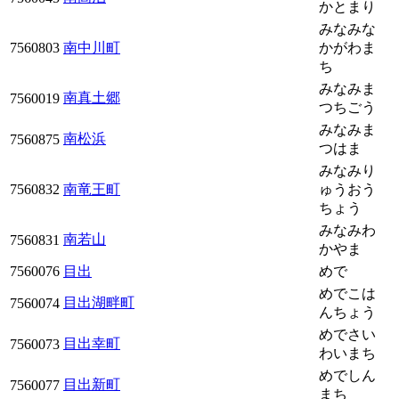
かとまり
みなみな
7560803
南中川町
かがわま
ち
みなみま
南真土郷
7560019
つちごう
みなみま
南松浜
7560875
つはま
みなみり
7560832
南竜王町
ゅうおう
ちょう
みなみわ
南若山
7560831
かやま
7560076
目出
めで
めでこは
目出湖畔町
7560074
んちょう
めでさい
目出幸町
7560073
わいまち
めでしん
目出新町
7560077
まち