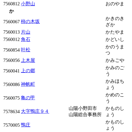
7560812
小野山
おのやま
か
かきのき
柿の木坂
7560067
ざか
7560013
片山
かたやま
7560012
角石
かどいし
かのうま
叶松
7560854
つ
7560056
上木屋
かみごや
かみのご
上の郷
7560041
う
かみほち
神帆町
7560086
ょう
かめのこ
亀の甲
7560075
う
山陽小野田市
かものし
大字鴨庄９４
7578634
山陽総合事務所
ょう
かものし
鴨庄
7570005
ょう