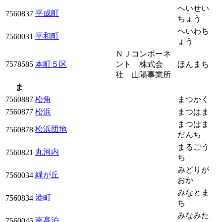
へいせい
平成町
7560837
ちょう
へいわち
平和町
7560031
ょう
ＮＪコンポーネ
7578585
本町５区
ント 株式会
ほんまち
社 山陽事業所
ま
7560887
松角
まつかく
7560877
松浜
まつはま
まつはま
松浜団地
7560878
だんち
まるごう
丸河内
7560821
ち
みどりが
緑が丘
7560034
おか
みなとま
港町
7560834
ち
みなみた
南高泊
7560045