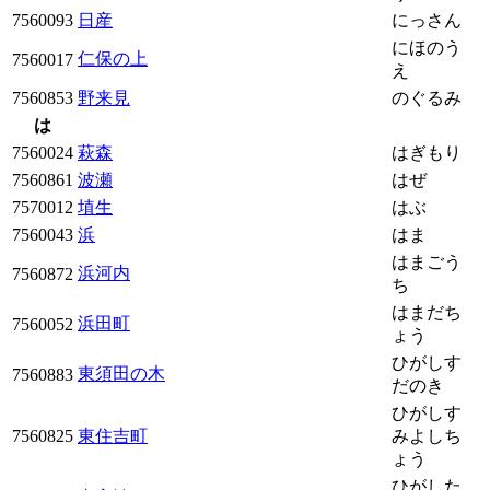
7560093
日産
にっさん
にほのう
仁保の上
7560017
え
7560853
野来見
のぐるみ
は
7560024
萩森
はぎもり
7560861
波瀬
はぜ
7570012
埴生
はぶ
7560043
浜
はま
はまごう
浜河内
7560872
ち
はまだち
浜田町
7560052
ょう
ひがしす
東須田の木
7560883
だのき
ひがしす
7560825
東住吉町
みよしち
ょう
ひがした