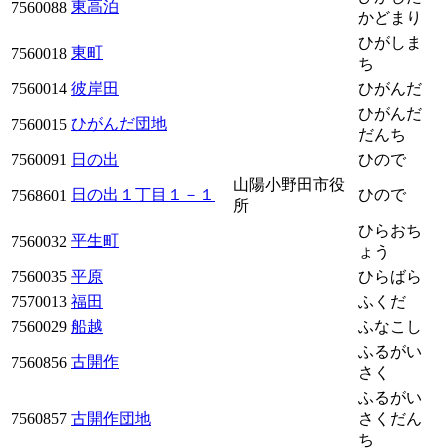
東高泊
7560088
かどまり
ひがしま
東町
7560018
ち
7560014
彼岸田
ひがんだ
ひがんだ
ひがんだ団地
7560015
だんち
7560091
日の出
ひので
山陽小野田市役
日の出１丁目１－１
ひので
7568601
所
ひらおち
平生町
7560032
ょう
7560035
平原
ひらばら
7570013
福田
ふくだ
7560029
船越
ふなこし
ふるがい
古開作
7560856
さく
ふるがい
7560857
古開作団地
さくだん
ち