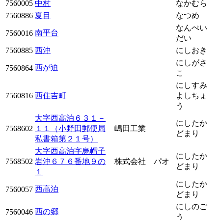
7560005
中村
なかむら
7560886
夏目
なつめ
なんぺい
南平台
7560016
だい
7560885
西沖
にしおき
にしがさ
西が迫
7560864
こ
にしすみ
7560816
西住吉町
よしちょ
う
大字西高泊６３１－
にしたか
7568602
１１（小野田郵便局
嶋田工業
どまり
私書箱第２１号）
大字西高泊字烏帽子
にしたか
7568502
岩沖６７６番地９の
株式会社 パオ
どまり
１
にしたか
西高泊
7560057
どまり
にしのご
西の郷
7560046
う