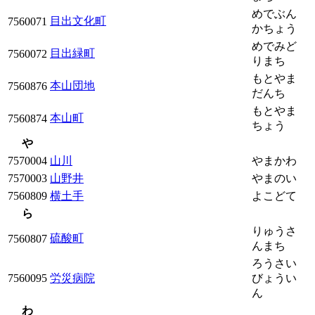
めでぶん
目出文化町
7560071
かちょう
めでみど
目出緑町
7560072
りまち
もとやま
本山団地
7560876
だんち
もとやま
本山町
7560874
ちょう
や
7570004
山川
やまかわ
7570003
山野井
やまのい
7560809
横土手
よこどて
ら
りゅうさ
硫酸町
7560807
んまち
ろうさい
7560095
労災病院
びょうい
ん
わ