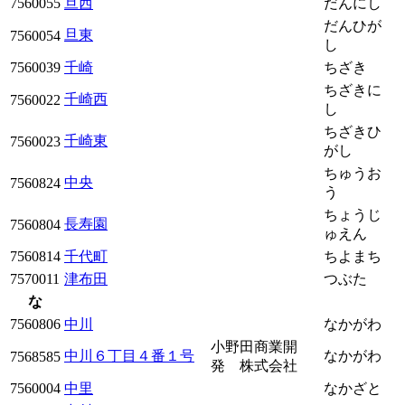
7560055
旦西
だんにし
だんひが
旦東
7560054
し
7560039
千崎
ちざき
ちざきに
千崎西
7560022
し
ちざきひ
千崎東
7560023
がし
ちゅうお
中央
7560824
う
ちょうじ
長寿園
7560804
ゅえん
7560814
千代町
ちよまち
7570011
津布田
つぶた
な
7560806
中川
なかがわ
小野田商業開
中川６丁目４番１号
なかがわ
7568585
発 株式会社
7560004
中里
なかざと