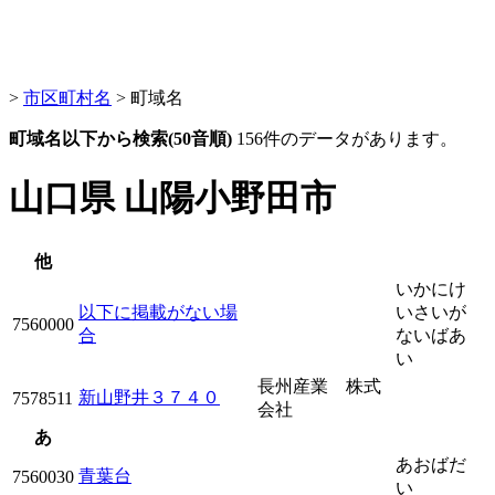
>
市区町村名
> 町域名
町域名以下から検索(50音順)
156件のデータがあります。
山口県 山陽小野田市
他
いかにけ
以下に掲載がない場
いさいが
7560000
合
ないばあ
い
長州産業 株式
新山野井３７４０
7578511
会社
あ
あおばだ
青葉台
7560030
い