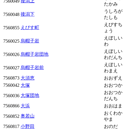
後潟上
7560049
たかみ
うしろが
後潟下
7560048
たしも
えびすち
えびす町
7560855
ょう
えぼしい
烏帽子岩
7560025
わ
えぼしい
烏帽子岩団地
7560026
わだんち
えぼしい
烏帽子岩前
7560027
わまえ
7560873
大須恵
おおずえ
7560042
大塚
おおつか
おおつか
大塚団地
7560036
だんち
7560866
大浜
おおはま
おくわか
奥若山
7560852
やま
7560817
小野田
おのだ