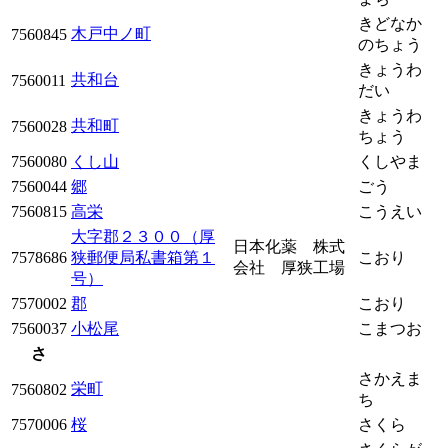
きどなか
木戸中ノ町
7560845
のちょう
きょうわ
共和台
7560011
だい
きょうわ
共和町
7560028
ちょう
7560080
くし山
くしやま
7560044
郷
ごう
7560815
高栄
こうえい
大字郡２３００（厚
日本化薬 株式
7578686
狭郵便局私書箱第１
こおり
会社 厚狭工場
号）
7570002
郡
こおり
7560037
小松尾
こまつお
さ
さかえま
栄町
7560802
ち
7570006
桜
さくら