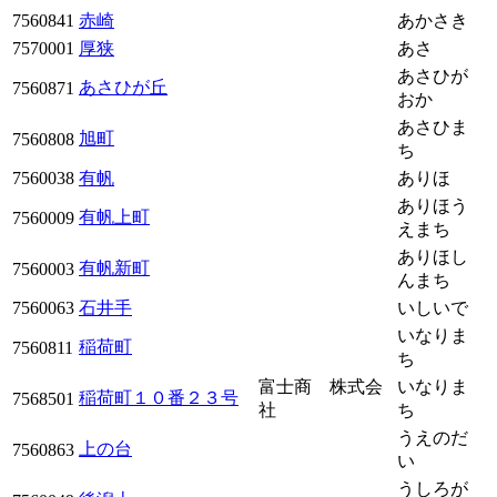
7560841
赤崎
あかさき
7570001
厚狭
あさ
あさひが
あさひが丘
7560871
おか
あさひま
旭町
7560808
ち
7560038
有帆
ありほ
ありほう
有帆上町
7560009
えまち
ありほし
有帆新町
7560003
んまち
7560063
石井手
いしいで
いなりま
稲荷町
7560811
ち
富士商 株式会
いなりま
稲荷町１０番２３号
7568501
社
ち
うえのだ
上の台
7560863
い
うしろが