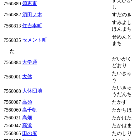
すえひが
須恵東
7560889
し
7560882
須田ノ木
すだのき
すみよし
住吉本町
7560813
ほんまち
せめんと
セメント町
7560835
まち
た
だいがく
大学通
7560884
どおり
たいきゅ
大休
7560001
う
たいきゅ
大休団地
7560008
うだんち
7560087
高須
たかす
7560060
高千帆
たかちほ
7560021
高畑
たかはた
7560047
高浜
たかはま
7560865
田の尻
たのしり