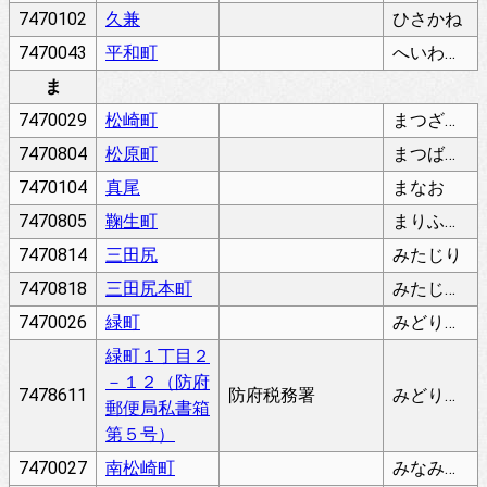
7470102
久兼
ひさかね
7470043
平和町
へいわまち
ま
7470029
松崎町
まつざきちょう
7470804
松原町
まつばらちょう
7470104
真尾
まなお
7470805
鞠生町
まりふちょう
7470814
三田尻
みたじり
7470818
三田尻本町
みたじりほんまち
7470026
緑町
みどりまち
緑町１丁目２
－１２（防府
7478611
防府税務署
みどりまち
郵便局私書箱
第５号）
7470027
南松崎町
みなみまつざきちょう