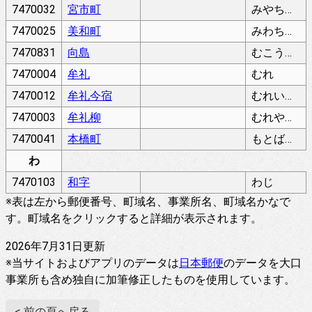
7470032
宮市町
みやちちょう
7470025
美和町
みわちょう
7470831
向島
むこうしま
7470004
牟礼
むれ
7470012
牟礼今宿
むれいまじゅく
7470003
牟礼柳
むれやなぎ
7470041
本橋町
もとばしちょう
わ
7470103
和字
わじ
※表は左から郵便番号、町域名、事業所名、町域名かなで
す。町域名をクリックすると詳細が表示されます。
2026年7月31日更新
※当サイトおよびアプリのデータは
日本郵便
のデータを大口
事業所も含め独自に加筆修正したものを使用しています。
< 前の頁へ戻る