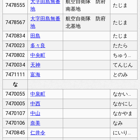
大字田島無番
航空自衛隊 防府
7478555
たじま
地
南基地
大字田島無番
航空自衛隊 防府
7478567
たじま
地
北基地
7470834
田島
たじま
7470023
多々良
たたら
7470802
中央町
ちゅうおうちょう
7470034
天神
てんじん
7471111
富海
とのみ
な
7470055
中泉町
なかいずみちょう
7470005
中西
なかにし
7470107
中山
なかやま
7470106
奈美
なみ
7470845
仁井令
にいりょう