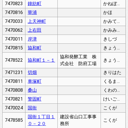
7470823
鐘紡町
かねぼうちょう
7470816
華浦
かほ
7470033
上天神町
かみてんじんまち
7470062
上右田
かみみぎた
7470011
岸津
きしづ
7470815
協和町
きょうわちょう
協和発酵工業 株
7478522
協和町１－１
きょうわちょう
式会社 防府工場
7471231
切畑
きりはた
7470811
車塚町
くるまづかちょう
7470808
桑山
くわのやま
7470821
警固町
けいごまち
7470024
国衙
こくが
国衙１丁目１
建設省山口工事事
7478585
こくが
０－２０
務所