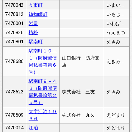
7470042
今市町
いまいちちょう
7470812
鋳物師町
いもじちょう
7470001
岩畠
いわばたけ
7470836
植松
うえまつ
7470801
駅南町
えきみなみまち
駅南町１０－
１（防府郵便
山口銀行 防府支
7478686
えきみなみまち
局私書箱第６
店
号）
駅南町９－４
３（防府郵便
7478622
株式会社 三友
えきみなみまち
局私書箱第２
５号）
大字江泊１９
7478509
株式会社 丸久
えどまり
３６
7470014
江泊
えどまり