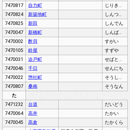
7470817
自力町
じりきちょう
7470824
新築地町
しんつきじちょう
7470825
新田
しんでん
7470047
新橋町
しんばしちょう
7470002
酢貝
すがい
7470105
鈴屋
すずや
7470031
迫戸町
せばとちょう
7470046
千日
せんにち
7470022
惣社町
そうしゃちょう
7470807
桑南
そうなん
た
7471232
台道
だいどう
7470064
高井
たかい
7470045
高倉
たかくら