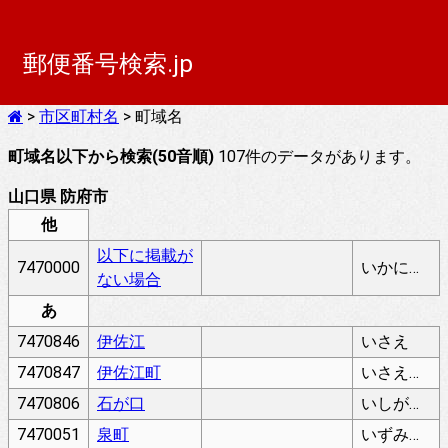
郵便番号検索.jp
>
市区町村名
> 町域名
町域名以下から検索(50音順)
107件のデータがあります。
山口県 防府市
他
以下に掲載が
7470000
いかにけいさいがないばあい
ない場合
あ
7470846
伊佐江
いさえ
7470847
伊佐江町
いさえちょう
7470806
石が口
いしがぐち
7470051
泉町
いずみちょう