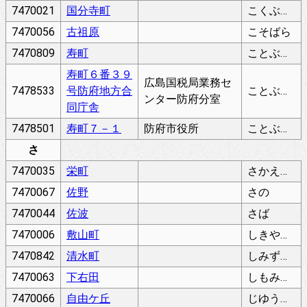
7470021
国分寺町
こくぶんじちょう
7470056
古祖原
こそばら
7470809
寿町
ことぶきちょう
寿町６番３９
広島国税局業務セ
7478533
号防府地方合
ことぶきちょう
ンター防府分室
同庁舎
7478501
寿町７－１
防府市役所
ことぶきちょう
さ
7470035
栄町
さかえまち
7470067
佐野
さの
7470044
佐波
さば
7470006
敷山町
しきやまちょう
7470842
清水町
しみずちょう
7470063
下右田
しもみぎた
7470066
自由ケ丘
じゆうがおか