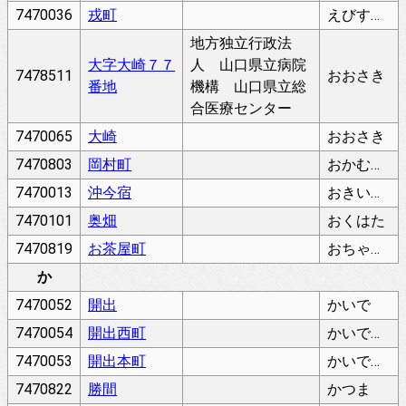
7470036
戎町
えびすまち
地方独立行政法
大字大崎７７
人 山口県立病院
7478511
おおさき
番地
機構 山口県立総
合医療センター
7470065
大崎
おおさき
7470803
岡村町
おかむらちょう
7470013
沖今宿
おきいまじゅく
7470101
奥畑
おくはた
7470819
お茶屋町
おちゃやまち
か
7470052
開出
かいで
7470054
開出西町
かいでにしまち
7470053
開出本町
かいでほんまち
7470822
勝間
かつま