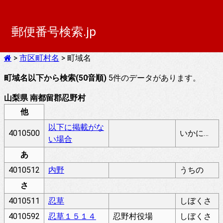
郵便番号検索.jp
>
市区町村名
> 町域名
町域名以下から検索(50音順)
5件のデータがあります。
山梨県 南都留郡忍野村
他
以下に掲載がな
4010500
いかにけいさいがないばあい
い場合
あ
4010512
内野
うちの
さ
4010511
忍草
しぼくさ
4010592
忍草１５１４
忍野村役場
しぼくさ