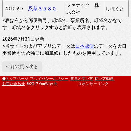
ファナック 株
4010597
忍草３５８０
しぼくさ
式会社
※表は左から郵便番号、町域名、事業所名、町域名かなで
す。町域名をクリックすると詳細が表示されます。
2026年7月31日更新
※当サイトおよびアプリのデータは
日本郵便
のデータを大口
事業所も含め独自に加筆修正したものを使用しています。
< 前の頁へ戻る
プライバシーポリシー
背景と使い方
使い方動画
トップページ
お問い合わせ
©2017 YuuWoods
スポンサーリンク