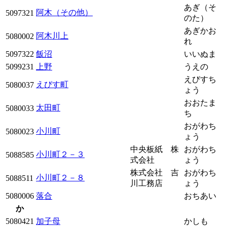
あぎ（そ
阿木（その他）
5097321
のた）
あぎかお
阿木川上
5080002
れ
5097322
飯沼
いいぬま
5099231
上野
うえの
えびすち
えびす町
5080037
ょう
おおたま
太田町
5080033
ち
おがわち
小川町
5080023
ょう
中央板紙 株
おがわち
小川町２－３
5088585
式会社
ょう
株式会社 吉
おがわち
小川町２－８
5088511
川工務店
ょう
5080006
落合
おちあい
か
5080421
加子母
かしも