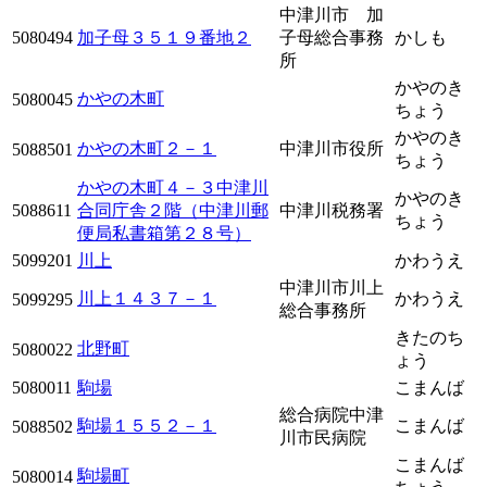
中津川市 加
5080494
加子母３５１９番地２
子母総合事務
かしも
所
かやのき
かやの木町
5080045
ちょう
かやのき
かやの木町２－１
中津川市役所
5088501
ちょう
かやの木町４－３中津川
かやのき
5088611
合同庁舎２階（中津川郵
中津川税務署
ちょう
便局私書箱第２８号）
5099201
川上
かわうえ
中津川市川上
川上１４３７－１
かわうえ
5099295
総合事務所
きたのち
北野町
5080022
ょう
5080011
駒場
こまんば
総合病院中津
駒場１５５２－１
こまんば
5088502
川市民病院
こまんば
駒場町
5080014