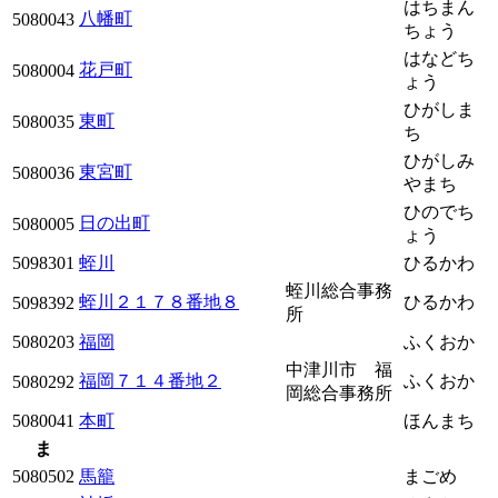
はちまん
八幡町
5080043
ちょう
はなどち
花戸町
5080004
ょう
ひがしま
東町
5080035
ち
ひがしみ
東宮町
5080036
やまち
ひのでち
日の出町
5080005
ょう
5098301
蛭川
ひるかわ
蛭川総合事務
蛭川２１７８番地８
ひるかわ
5098392
所
5080203
福岡
ふくおか
中津川市 福
福岡７１４番地２
ふくおか
5080292
岡総合事務所
5080041
本町
ほんまち
ま
5080502
馬籠
まごめ