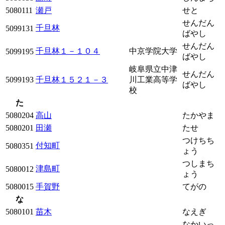
5080111
瀬戸
せと
せんだん
千旦林
5099131
ばやし
せんだん
千旦林１－１０４
中京学院大学
5099195
ばやし
岐阜県立中津
せんだん
5099193
千旦林１５２１－３
川工業高等学
ばやし
校
た
5080204
高山
たかやま
5080201
田瀬
たせ
つけちち
付知町
5080351
ょう
つしまち
津島町
5080012
ょう
5080015
手賀野
てがの
な
5080101
苗木
なえぎ
なかいっ