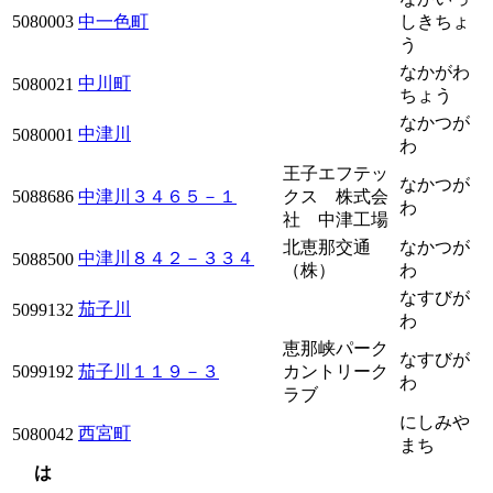
5080003
中一色町
しきちょ
う
なかがわ
中川町
5080021
ちょう
なかつが
中津川
5080001
わ
王子エフテッ
なかつが
5088686
中津川３４６５－１
クス 株式会
わ
社 中津工場
北恵那交通
なかつが
中津川８４２－３３４
5088500
（株）
わ
なすびが
茄子川
5099132
わ
恵那峡パーク
なすびが
5099192
茄子川１１９－３
カントリーク
わ
ラブ
にしみや
西宮町
5080042
まち
は