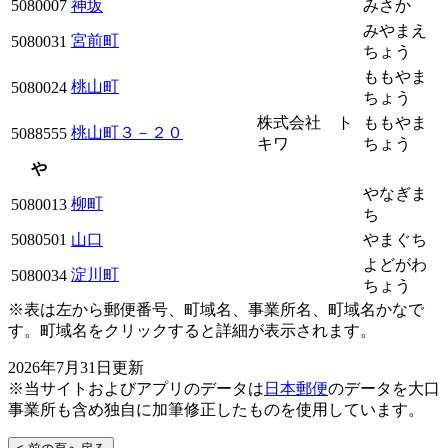
5080007
神坂
みさか
みやまえ
宮前町
5080031
ちょう
ももやま
桃山町
5080024
ちょう
株式会社 ト
ももやま
桃山町３－２０
5088555
キワ
ちょう
や
やなぎま
柳町
5080013
ち
5080501
山口
やまぐち
よどがわ
淀川町
5080034
ちょう
※表は左から郵便番号、町域名、事業所名、町域名かなで
す。町域名をクリックすると詳細が表示されます。
2026年7月31日更新
※当サイトおよびアプリのデータは
日本郵便
のデータを大口
事業所も含め独自に加筆修正したものを使用しています。