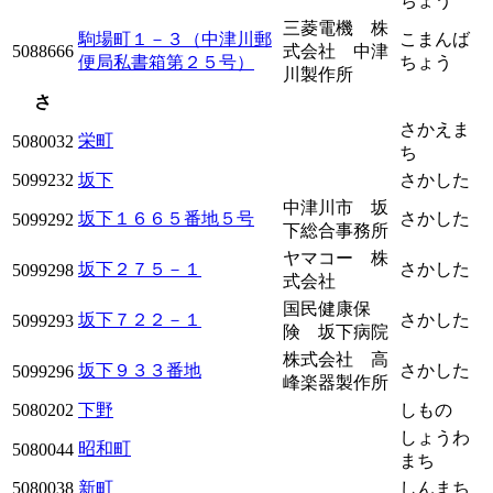
ちょう
三菱電機 株
駒場町１－３（中津川郵
こまんば
5088666
式会社 中津
便局私書箱第２５号）
ちょう
川製作所
さ
さかえま
栄町
5080032
ち
5099232
坂下
さかした
中津川市 坂
坂下１６６５番地５号
さかした
5099292
下総合事務所
ヤマコー 株
坂下２７５－１
さかした
5099298
式会社
国民健康保
坂下７２２－１
さかした
5099293
険 坂下病院
株式会社 高
坂下９３３番地
さかした
5099296
峰楽器製作所
5080202
下野
しもの
しょうわ
昭和町
5080044
まち
5080038
新町
しんまち