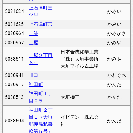
上石津町三
5031624
かみいしづちょうみつさと
ツ里
5031625
上石津町宮
かみいしづちょうみや
5030964
上笠
かみがさ
5030957
上屋
かみや
日本合成化学工業
上屋２丁目
5038511
（株）大垣事業所
かみや
８０
大垣フイルム工場
5030941
川口
かわぐち
5030917
神田町
かんだちょう
神田町１丁
5038513
大垣機工
かんだちょう
目２５
神田町２丁
目１（大垣
イビデン 株式会
5038604
かんだちょう
郵便局私書
社
箱第５号）