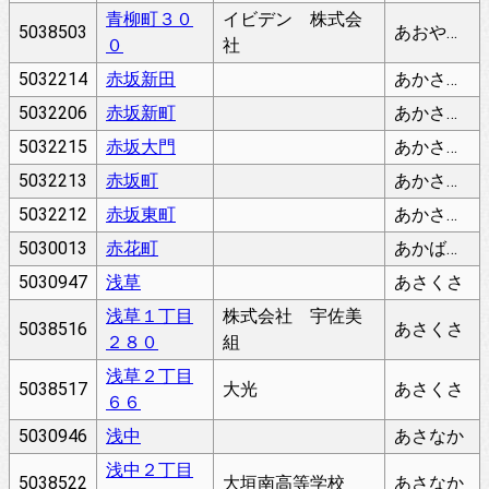
青柳町３０
イビデン 株式会
5038503
あおやなぎちょう
０
社
5032214
赤坂新田
あかさかしんでん
5032206
赤坂新町
あかさかしんまち
5032215
赤坂大門
あかさかだいもん
5032213
赤坂町
あかさかちょう
5032212
赤坂東町
あかさかひがしまち
5030013
赤花町
あかばなちょう
5030947
浅草
あさくさ
浅草１丁目
株式会社 宇佐美
5038516
あさくさ
２８０
組
浅草２丁目
5038517
大光
あさくさ
６６
5030946
浅中
あさなか
浅中２丁目
5038522
大垣南高等学校
あさなか