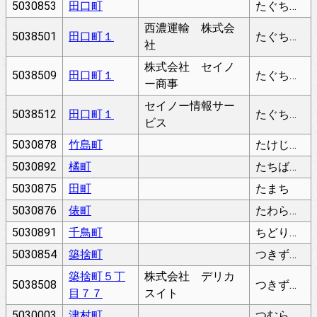
5030853
田口町
たぐちちょう
西濃運輸 株式会
5038501
田口町１
たぐちちょう
社
株式会社 セイノ
5038509
田口町１
たぐちちょう
ー商事
セイノー情報サー
5038512
田口町１
たぐちちょう
ビス
5030878
竹島町
たけじまちょう
5030892
橘町
たちばなちょう
5030875
田町
たまち
5030876
俵町
たわらまち
5030891
千鳥町
ちどりちょう
5030854
築捨町
つきずてちょう
築捨町５丁
株式会社 デリカ
5038508
つきずてちょう
目７７
スイト
5030003
津村町
つむらちょう