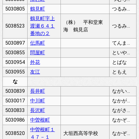
5030805
鶴見町
つるみちょう
鶴見町字上
（株） 平和堂東
5038523
渡瀬６４１
つるみちょう
海 鶴見店
番地の２
5030897
伝馬町
てんまちょう
5030855
問屋町
といやまち
5030954
外花
とばな
5030955
友江
ともえ
な
5030839
長井町
ながいちょう
5030017
中川町
なかがわちょう
5030833
長沢町
ながさわちょう
5030986
中曽根町
なかぞねちょう
中曽根町１
5038520
大垣西高等学校
なかぞねちょう
４７－１