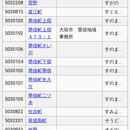
5032208
菅野
すがの
5030815
直江町
すぐえちょう
5030103
墨俣町上宿
すのまたちょうかみじゅく
墨俣町上宿
大垣市 墨俣地域
5030192
すのまたちょうかみじゅく
４７３－１
事務所
墨俣町さい
5030106
すのまたちょうさいかわ
川
5030104
墨俣町下宿
すのまたちょうしもじゅく
5030102
墨俣町墨俣
すのまたちょうすのまた
墨俣町先入
5030101
すのまたちょうせんいりかた
方
墨俣町二ツ
5030105
すのまたちょうふたつぎ
木
5030822
住吉町
すみよしちょう
5032201
草道島町
そうどうじまちょう
5030933
外野
そとの