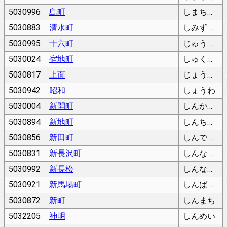
5030996
島町
しまちょう
5030883
清水町
しみずちょう
5030995
十六町
じゅうろくちょう
5030024
宿地町
しゅくじちょう
5030817
上面
じょうめん
5030942
昭和
しょうわ
5030004
新開町
しんかいちょう
5030894
新地町
しんちちょう
5030856
新田町
しんでんちょう
5030831
新長沢町
しんながさわちょう
5030992
新長松
しんながまつ
5030921
新馬場町
しんばばちょう
5030872
新町
しんまち
5032205
神明
しんめい