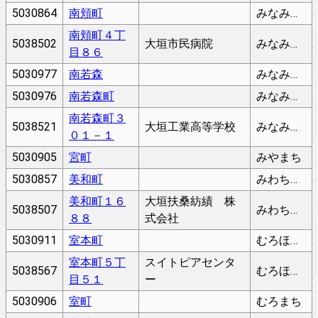
5030864
南頬町
みなみのかわちょう
南頬町４丁
5038502
大垣市民病院
みなみのかわちょう
目８６
5030977
南若森
みなみわかもり
5030976
南若森町
みなみわかもりちょう
南若森町３
5038521
大垣工業高等学校
みなみわかもりちょう
０１－１
5030905
宮町
みやまち
5030857
美和町
みわちょう
美和町１６
大垣扶桑紡績 株
5038507
みわちょう
８８
式会社
5030911
室本町
むろほんまち
室本町５丁
スイトピアセンタ
5038567
むろほんまち
目５１
ー
5030906
室町
むろまち