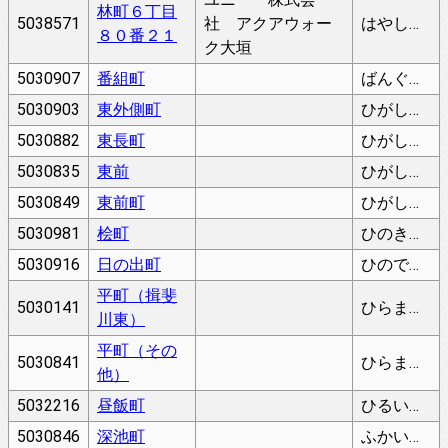
林町６丁目
5038571
社 アクアウォー
はやしまち
８０番２１
ク大垣
5030907
番組町
ばんぐみちょう
5030903
東外側町
ひがしとがわちょう
5030882
東長町
ひがしながちょう
5030835
東前
ひがしまえ
5030849
東前町
ひがしまえちょう
5030981
桧町
ひのきちょう
5030916
日の出町
ひのでちょう
平町（揖斐
5030141
ひらまち（いびがわひがし）
川東）
平町（その
5030841
ひらまち（そのた）
他）
5032216
昼飯町
ひるいちょう
5030846
深池町
ふかいけちょう