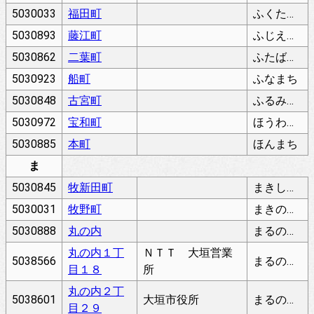
5030033
福田町
ふくたちょう
5030893
藤江町
ふじえちょう
5030862
二葉町
ふたばちょう
5030923
船町
ふなまち
5030848
古宮町
ふるみやちょう
5030972
宝和町
ほうわちょう
5030885
本町
ほんまち
ま
5030845
牧新田町
まきしんでんちょう
5030031
牧野町
まきのちょう
5030888
丸の内
まるのうち
丸の内１丁
ＮＴＴ 大垣営業
5038566
まるのうち
目１８
所
丸の内２丁
5038601
大垣市役所
まるのうち
目２９