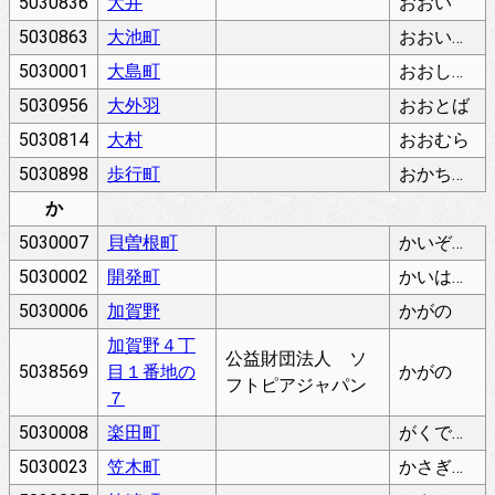
5030836
大井
おおい
5030863
大池町
おおいけちょう
5030001
大島町
おおしまちょう
5030956
大外羽
おおとば
5030814
大村
おおむら
5030898
歩行町
おかちまち
か
5030007
貝曽根町
かいぞねちょう
5030002
開発町
かいはつちょう
5030006
加賀野
かがの
加賀野４丁
公益財団法人 ソ
5038569
目１番地の
かがの
フトピアジャパン
７
5030008
楽田町
がくでんちょう
5030023
笠木町
かさぎちょう