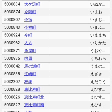
5030834
犬ケ渕町
いぬがぶちちょう
5030874
今岡町
いまおかちょう
5030807
今宿
いまじゅく
5030843
今福町
いまふくちょう
5030924
今町
いままち
5030962
入方
いりかた
5030871
魚屋町
うおやちょう
5030936
内原
うちわら
5030842
馬の瀬町
うまのせちょう
5030838
江崎町
えざきちょう
5032207
枝郷
えだごう
5030828
恵比寿町
えびすちょう
5030826
恵比寿町北
えびすちょうきた
5030827
恵比寿町南
えびすちょうみなみ