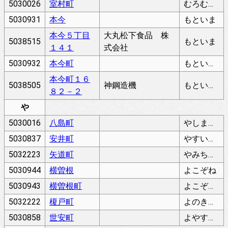
5030026
室村町
むろむらちょう
5030931
本今
もといま
本今５丁目
大丸松下食品 株
5038515
もといま
１４１
式会社
5030932
本今町
もといまちょう
本今町１６
5038505
神鋼造機
もといまちょう
８２－２
や
5030016
八島町
やしまちょう
5030837
安井町
やすいちょう
5032223
矢道町
やみちちょう
5030944
横曽根
よこぞね
5030943
横曽根町
よこぞねちょう
5032222
榎戸町
よのきどちょう
5030858
世安町
よやすちょう