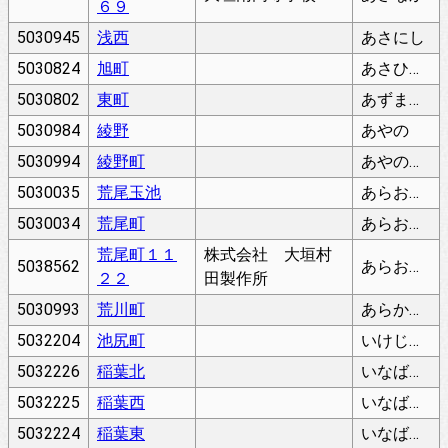
６９
5030945
浅西
あさにし
5030824
旭町
あさひまち
5030802
東町
あずまちょう
5030984
綾野
あやの
5030994
綾野町
あやのちょう
5030035
荒尾玉池
あらおたまいけ
5030034
荒尾町
あらおちょう
荒尾町１１
株式会社 大垣村
5038562
あらおちょう
２２
田製作所
5030993
荒川町
あらかわちょう
5032204
池尻町
いけじりちょう
5032226
稲葉北
いなばきた
5032225
稲葉西
いなばにし
5032224
稲葉東
いなばひがし