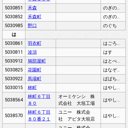
5030851
禾森
のぎのもり
5030852
禾森町
のぎのもりちょう
5030985
野口
のぐち
は
5030861
羽衣町
はごろもちょう
5030811
波須
はす
5030912
鳩部屋町
はとべやちょう
5030825
花園町
はなぞのちょう
5030922
馬場町
ばばちょう
5030015
林町
はやしまち
林町６丁目
オーミケンシ 株
5038564
はやしまち
８０
式会社 大垣工場
林町６丁目
ユニー 株式会
5038570
はやしまち
８０番２１
社 アピタ大垣店
ユニー 株式会