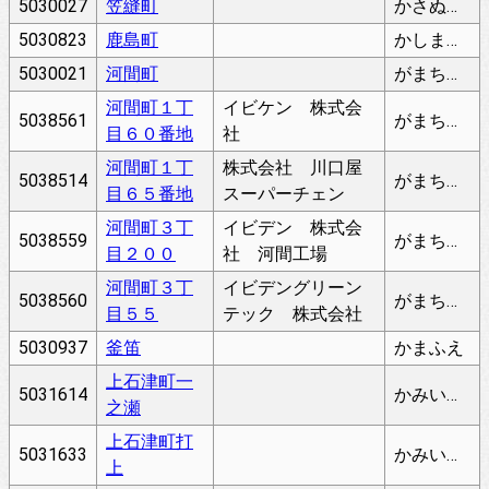
5030027
笠縫町
かさぬいちょう
5030823
鹿島町
かしまちょう
5030021
河間町
がまちょう
河間町１丁
イビケン 株式会
5038561
がまちょう
目６０番地
社
河間町１丁
株式会社 川口屋
5038514
がまちょう
目６５番地
スーパーチェン
河間町３丁
イビデン 株式会
5038559
がまちょう
目２００
社 河間工場
河間町３丁
イビデングリーン
5038560
がまちょう
目５５
テック 株式会社
5030937
釜笛
かまふえ
上石津町一
5031614
かみいしづちょういちのせ
之瀬
上石津町打
5031633
かみいしづちょううちあげ
上