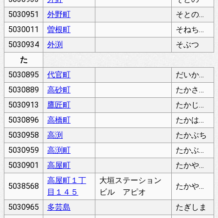
5030951
外野町
そとのちょう
5030011
曽根町
そねちょう
5030934
外渕
そぶつ
た
5030895
代官町
だいかんちょう
5030889
高砂町
たかさごちょう
5030913
鷹匠町
たかじょうちょう
5030896
高橋町
たかはしちょう
5030958
高渕
たかぶち
5030959
高渕町
たかぶちちょう
5030901
高屋町
たかやちょう
高屋町１丁
大垣ステーション
5038568
たかやちょう
目１４５
ビル アピオ
5030965
多芸島
たぎしま