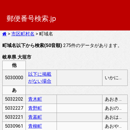
郵便番号検索.jp
>
市区町村名
> 町域名
町域名以下から検索(50音順)
275件のデータがあります。
岐阜県 大垣市
他
以下に掲載
5030000
いかにけいさいがないばあい
がない場合
あ
5032202
青木町
あおきちょう
5032227
青野町
あおのちょう
5032221
青墓町
あおはかちょう
5030961
青柳町
あおやなぎちょう