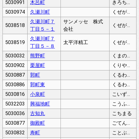
5030991
木呂町
きろちょう
5030974
久瀬川町
くぜがわちょう
久瀬川町７
サンメッセ 株式
5038518
くぜがわちょう
丁目５－１
会社
久瀬川町７
5038519
太平洋精工
くぜがわちょう
丁目５－８
5030032
熊野町
くまのちょう
5030902
栗屋町
くりやちょう
5030887
郭町
くるわまち
5030886
郭町東
くるわまちひがし
5030816
小泉町
こいずみちょう
5032203
興福地町
こうふくじちょう
5030036
古知丸
こちまる
5030877
御殿町
ごてんまち
5030832
寿町
ことぶきちょう