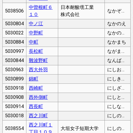
中曽根町６
日本耐酸壜工業
5038506
なかぞねちょう
１０
株式会社
5030804
中ノ江
なかのえ
5030022
中野町
なかのちょう
5030884
中町
なかまち
5030997
長松町
ながまつちょう
5030844
難波野町
なんばのちょう
5030963
西大外羽
にしおおとば
5030899
錦町
にしきまち
5030918
西崎町
にしざきちょう
5030908
西外側町
にしとがわちょう
5030914
西長町
にしながちょう
5030018
西之川町
にしのかわちょう
西之川町１
5038554
大垣女子短期大学
にしのかわちょう
丁目１０９