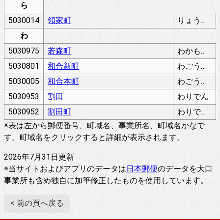
ら
5030014
領家町
りょうけちょう
わ
5030975
若森町
わかもりちょう
5030801
和合新町
わごうしんまち
5030005
和合本町
わごうほんまち
5030953
割田
わりでん
5030952
割田町
わりでんちょう
※表は左から郵便番号、町域名、事業所名、町域名かなで
す。町域名をクリックすると詳細が表示されます。
2026年7月31日更新
※当サイトおよびアプリのデータは
日本郵便
のデータを大口
事業所も含め独自に加筆修正したものを使用しています。
< 前の頁へ戻る