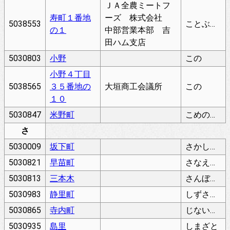
ＪＡ全農ミートフ
寿町１番地
ーズ 株式会社
5038553
ことぶきちょう
の１
中部営業本部 吉
田ハム支店
5030803
小野
この
小野４丁目
5038565
３５番地の
大垣商工会議所
この
１０
5030847
米野町
こめのちょう
さ
5030009
坂下町
さかしたちょう
5030821
早苗町
さなえちょう
5030813
三本木
さんぼんぎ
5030983
静里町
しずさとちょう
5030865
寺内町
じないちょう
5030935
島里
しまざと