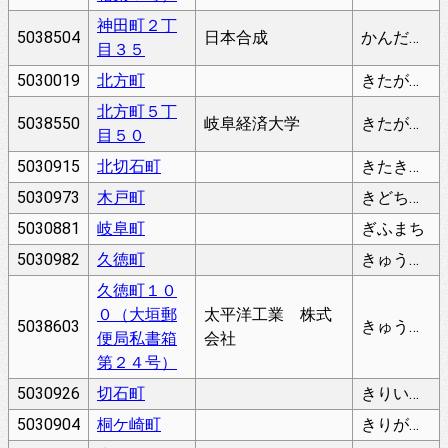
神田町２丁
5038504
日本合成
かんだちょう
目３５
5030019
北方町
きたがたちょう
北方町５丁
5038550
岐阜経済大学
きたがたちょう
目５０
5030915
北切石町
きたきりいしちょう
5030973
木戸町
きどちょう
5030881
岐阜町
ぎふまち
5030982
久徳町
きゅうとくちょう
久徳町１０
０（大垣郵
太平洋工業 株式
5038603
きゅうとくちょう
便局私書箱
会社
第２４号）
5030926
切石町
きりいしちょう
5030904
桐ケ崎町
きりがさきちょう