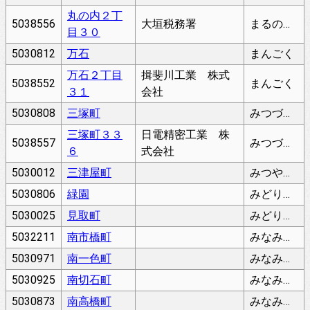
丸の内２丁
5038556
大垣税務署
まるのうち
目３０
5030812
万石
まんごく
万石２丁目
揖斐川工業 株式
5038552
まんごく
３１
会社
5030808
三塚町
みつづかちょう
三塚町３３
日電精密工業 株
5038557
みつづかちょう
６
式会社
5030012
三津屋町
みつやちょう
5030806
緑園
みどりえん
5030025
見取町
みどりちょう
5032211
南市橋町
みなみいちはしちょう
5030971
南一色町
みなみいっしきちょう
5030925
南切石町
みなみきりいしちょう
5030873
南高橋町
みなみたかはしちょう