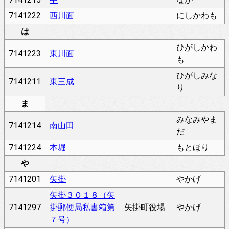
7141222
西川面
にしかわも
は
ひがしかわ
7141223
東川面
も
ひがしみな
7141211
東三成
り
ま
みなみやま
7141214
南山田
だ
7141224
本堀
もとほり
や
7141201
矢掛
やかげ
矢掛３０１８（矢
7141297
掛郵便局私書箱第
矢掛町役場
やかげ
７号）