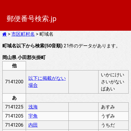
郵便番号検索.jp
>
市区町村名
> 町域名
町域名以下から検索(50音順)
21件のデータがあります。
岡山県 小田郡矢掛町
他
いかにけい
以下に掲載がない
7141200
さいがない
場合
ばあい
あ
7141225
浅海
あすみ
7141205
宇角
うずみ
7141206
内田
うちだ