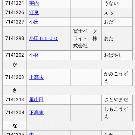
7141221
宇内
うない
7141226
江良
えら
7141227
小田
おだ
冨士ベーク
7141298
小田６５００
ライト 株
おだ
式会社
7141202
小林
おばやし
か
かみこうず
7141203
上高末
え
さ
7141213
里山田
さとやまだ
しもこうず
7141204
下高末
え
な
7141215
中
なか