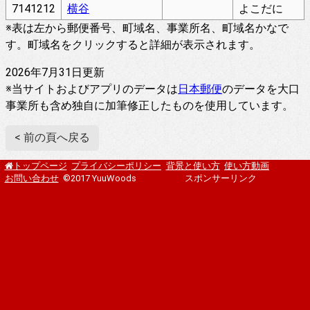
7141212
横谷
よこだに
※表は左から郵便番号、町域名、事業所名、町域名かなで
す。町域名をクリックすると詳細が表示されます。
2026年7月31日更新
※当サイトおよびアプリのデータは
日本郵便
のデータを大口
事業所も含め独自に加筆修正したものを使用しています。
< 前の頁へ戻る
プライバシーポリシー
背景と使い方
使い方動画
トップページ
お問い合わせ
©2017 YuuWoods
スポンサーリンク