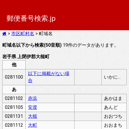
郵便番号検索.jp
>
市区町村名
> 町域名
町域名以下から検索(50音順)
19件のデータがあります。
岩手県 上閉伊郡大槌町
他
以下に掲載がない場
0281100
いかにけいさいがないばあい
合
あ
0281102
赤浜
あかはま
0281105
安渡
あんど
0281131
大槌
おおつち
0281112
大町
おおまち