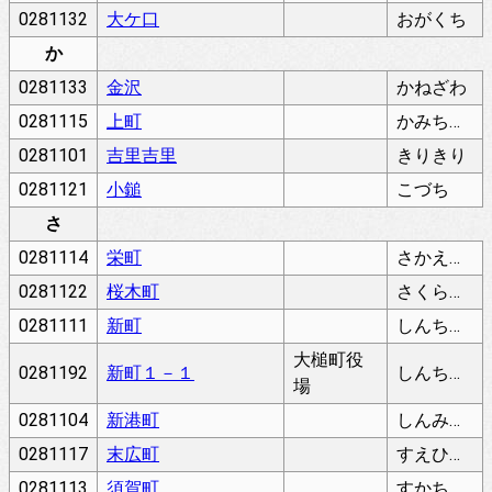
0281132
大ケ口
おがくち
か
0281133
金沢
かねざわ
0281115
上町
かみちょう
0281101
吉里吉里
きりきり
0281121
小鎚
こづち
さ
0281114
栄町
さかえちょう
0281122
桜木町
さくらぎちょう
0281111
新町
しんちょう
大槌町役
0281192
新町１－１
しんちょう
場
0281104
新港町
しんみなとまち
0281117
末広町
すえひろちょう
0281113
須賀町
すかちょう