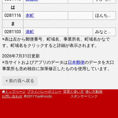
は
0281116
本町
ほんちょう
ま
0281103
港町
みなとまち
※表は左から郵便番号、町域名、事業所名、町域名かなで
す。町域名をクリックすると詳細が表示されます。
2026年7月31日更新
※当サイトおよびアプリのデータは
日本郵便
のデータを大口
事業所も含め独自に加筆修正したものを使用しています。
< 前の頁へ戻る
プライバシーポリシー
背景と使い方
使い方動画
トップページ
お問い合わせ
©2017 YuuWoods
スポンサーリンク