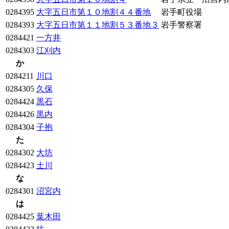
0284395
大字五日市第１０地割４４番地
岩手町役場
0284393
大字五日市第１１地割５３番地３
岩手警察署
0284421
一方井
0284303
江刈内
か
0284211
川口
0284305
久保
0284424
黒石
0284426
黒内
0284304
子抱
た
0284302
大坊
0284423
土川
な
0284301
沼宮内
は
0284425
葉木田