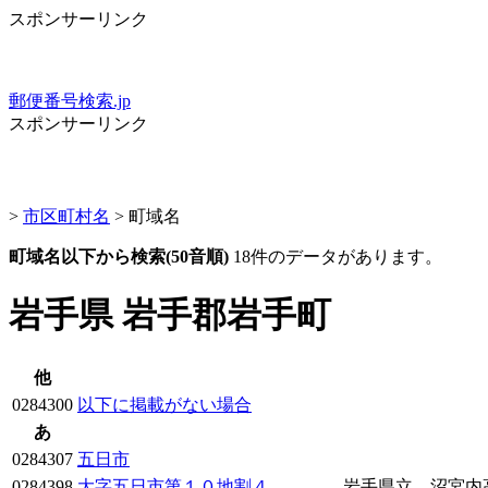
スポンサーリンク
郵便番号検索.jp
スポンサーリンク
>
市区町村名
> 町域名
町域名以下から検索(50音順)
18件のデータがあります。
岩手県 岩手郡岩手町
他
0284300
以下に掲載がない場合
あ
0284307
五日市
0284398
大字五日市第１０地割４
岩手県立 沼宮内