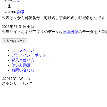
0284422
坊
ま
0284306
御堂
※表は左から郵便番号、町域名、事業所名、町域名かなです
2026年7月31日更新
※当サイトおよびアプリのデータは
日本郵便
のデータを大口
< 前の頁へ戻る
トップページ
プライバシーポリシー
背景と使い方
使い方動画
お問い合わせ
©2017 YuuWoods
スポンサーリンク