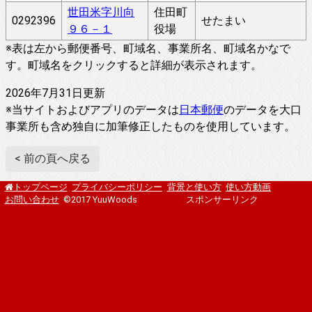
世田米字川向
住田町
0292396
せたまい
９６－１
役場
※表は左から郵便番号、町域名、事業所名、町域名かなで
す。町域名をクリックすると詳細が表示されます。
2026年7月31日更新
※当サイトおよびアプリのデータは
日本郵便
のデータを大口
事業所も含め独自に加筆修正したものを使用しています。
< 前の頁へ戻る
プライバシーポリシー
背景と使い方
使い方動画
トップページ
お問い合わせ
©2017 YuuWoods
スポンサーリンク