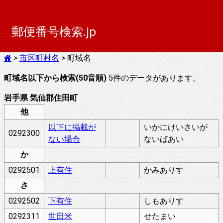
郵便番号検索.jp
>
市区町村名
> 町域名
町域名以下から検索(50音順)
5件のデータがあります。
岩手県 気仙郡住田町
他
以下に掲載が
いかにけいさいが
0292300
ない場合
ないばあい
か
0292501
上有住
かみありす
さ
0292502
下有住
しもありす
0292311
世田米
せたまい