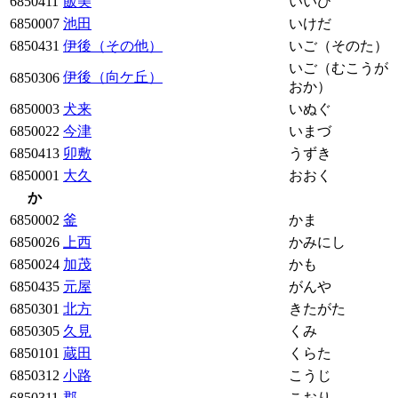
6850411
飯美
いいび
6850007
池田
いけだ
6850431
伊後（その他）
いご（そのた）
いご（むこうが
伊後（向ケ丘）
6850306
おか）
6850003
犬来
いぬぐ
6850022
今津
いまづ
6850413
卯敷
うずき
6850001
大久
おおく
か
6850002
釜
かま
6850026
上西
かみにし
6850024
加茂
かも
6850435
元屋
がんや
6850301
北方
きたがた
6850305
久見
くみ
6850101
蔵田
くらた
6850312
小路
こうじ
6850311
郡
こおり