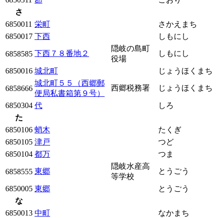
さ
6850011
栄町
さかえまち
6850017
下西
しもにし
隠岐の島町
下西７８番地２
しもにし
6858585
役場
6850016
城北町
じょうほくまち
城北町５５（西郷郵
西郷税務署
じょうほくまち
6858666
便局私書箱第９号）
6850304
代
しろ
た
6850106
蛸木
たくぎ
6850105
津戸
つど
6850104
都万
つま
隠岐水産高
東郷
とうごう
6858555
等学校
6850005
東郷
とうごう
な
6850013
中町
なかまち