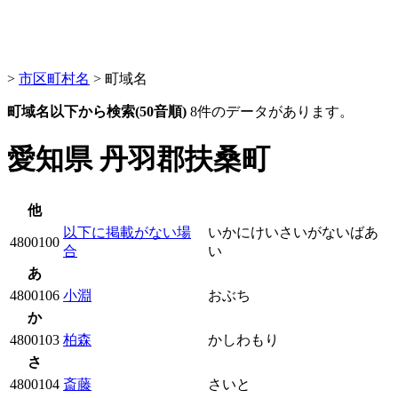
>
市区町村名
> 町域名
町域名以下から検索(50音順)
8件のデータがあります。
愛知県 丹羽郡扶桑町
他
以下に掲載がない場
いかにけいさいがないばあ
4800100
合
い
あ
4800106
小淵
おぶち
か
4800103
柏森
かしわもり
さ
4800104
斎藤
さいと