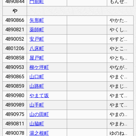
4890844
門前町
もんぜんちょう
や
4890866
矢形町
やかたちょう
4890821
薬師町
やくしまち
4890052
安戸町
やすどちょう
4801206
八床町
やとこちょう
4890858
屋戸町
やとちょう
4890953
柳ケ坪町
やながつぼちょう
4890865
山口町
やまぐちちょう
4890859
山路町
やまじちょう
4890980
やまて坂
やまてざか
4890989
山手町
やまてちょう
4890975
山の田町
やまのたちょう
4890811
山脇町
やまわきちょう
4890078
湯之根町
ゆのねちょう