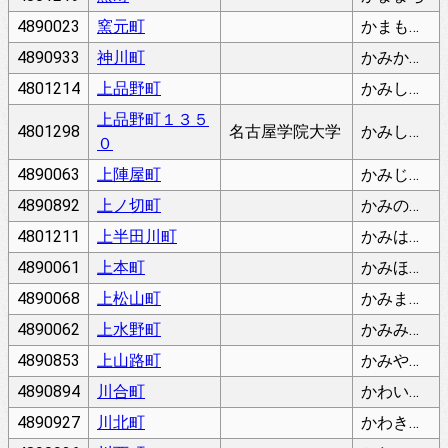
4890023
窯元町
かまもとちょう
4890933
神川町
かみかわちょう
4801214
上品野町
かみしなのちょう
上品野町１３５
4801298
名古屋学院大学
かみしなのちょう
０
4890063
上陣屋町
かみじんやちょう
4890892
上ノ切町
かみのきりちょう
4801211
上半田川町
かみはだがわちょう
4890061
上本町
かみほんまち
4890068
上松山町
かみまつやまちょう
4890062
上水野町
かみみずのちょう
4890853
上山路町
かみやまじちょう
4890894
川合町
かわいちょう
4890927
川北町
かわきたちょう