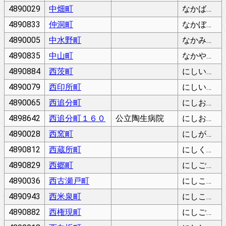
4890029
中畑町
なかばたちょう
4890833
仲洞町
なかぼらちょう
4890005
中水野町
なかみずのちょう
4890835
中山町
なかやまちょう
4890884
西茨町
にしいばらちょう
4890079
西印所町
にしいんぞちょう
4890065
西追分町
にしおいわけちょう
4898642
西追分町１６０
公立陶生病院
にしおいわけちょう
4890028
西窯町
にしがまちょう
4890812
西蔵所町
にしくらしょちょう
4890829
西郷町
にしごうちょう
4890036
西古瀬戸町
にしこせとちょう
4890943
西米泉町
にしこめいずみちょう
4890882
西権現町
にしごんげんちょう