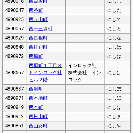
4890018
西白坂町
にししらさかちょう
4890047
西谷町
にしだにちょう
4890925
西寺山町
にしてらやまちょう
4890057
西十三塚町
にしとみづかちょう
4890929
西長根町
にしながねちょう
4890848
西拝戸町
にしはいとちょう
4890972
西原町
にしはらちょう
西原町１丁目８
インロック社
4898567
６インロック社
株式会社 イン
にしはらちょう
ビル２階
ロック
4890837
西洞町
にしぼらちょう
4890971
西本地町
にしほんじちょう
4890819
西本町
にしほんまち
4890912
西松山町
にしまつやまちょう
4890851
西山路町
にしやまじちょう