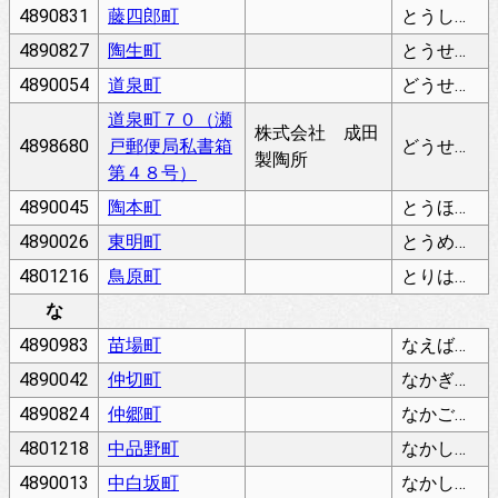
4890831
藤四郎町
とうしろうちょう
4890827
陶生町
とうせいちょう
4890054
道泉町
どうせんちょう
道泉町７０（瀬
株式会社 成田
4898680
戸郵便局私書箱
どうせんちょう
製陶所
第４８号）
4890045
陶本町
とうほんちょう
4890026
東明町
とうめいちょう
4801216
鳥原町
とりはらちょう
な
4890983
苗場町
なえばちょう
4890042
仲切町
なかぎりちょう
4890824
仲郷町
なかごうちょう
4801218
中品野町
なかしなのちょう
4890013
中白坂町
なかしらさかちょう