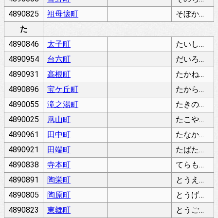
4890825
祖母懐町
そぼかいちょう
た
4890846
太子町
たいしちょう
4890954
台六町
だいろくちょう
4890931
高根町
たかねちょう
4890896
宝ケ丘町
たからがおかちょう
4890055
滝之湯町
たきのゆちょう
4890025
凧山町
たこやまちょう
4890961
田中町
たなかちょう
4890921
田端町
たばたちょう
4890838
寺本町
てらもとちょう
4890891
陶栄町
とうえいちょう
4890805
陶原町
とうげんちょう
4890823
東郷町
とうごうちょう