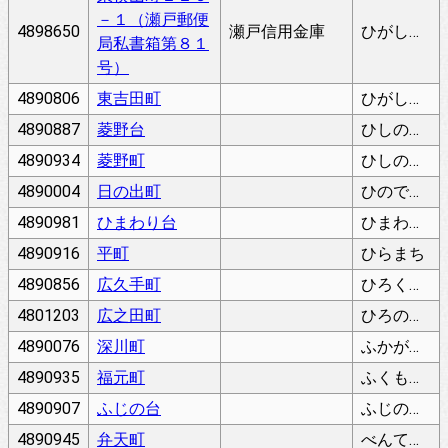
－１（瀬戸郵便
4898650
瀬戸信用金庫
ひがしよこやまちょう
局私書箱第８１
号）
4890806
東吉田町
ひがしよしだちょう
4890887
菱野台
ひしのだい
4890934
菱野町
ひしのちょう
4890004
日の出町
ひのでちょう
4890981
ひまわり台
ひまわりだい
4890916
平町
ひらまち
4890856
広久手町
ひろくてちょう
4801203
広之田町
ひろのたちょう
4890076
深川町
ふかがわちょう
4890935
福元町
ふくもとちょう
4890907
ふじの台
ふじのだい
4890945
弁天町
べんてんちょう