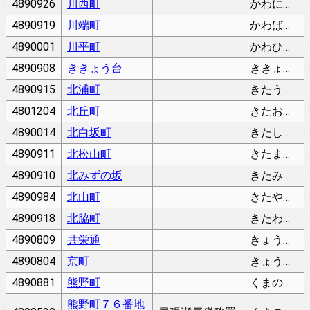
4890926
川西町
かわにしちょう
4890919
川端町
かわばたちょう
4890001
川平町
かわひらちょう
4890908
ききょう台
ききょうだい
4890915
北浦町
きたうらちょう
4801204
北丘町
きたおかちょう
4890014
北白坂町
きたしらさかちょう
4890911
北松山町
きたまつやまちょう
4890910
北みずの坂
きたみずのざか
4890984
北山町
きたやまちょう
4890918
北脇町
きたわきちょう
4890809
共栄通
きょうえいどおり
4890804
京町
きょうまち
4890881
熊野町
くまのちょう
熊野町７６番地