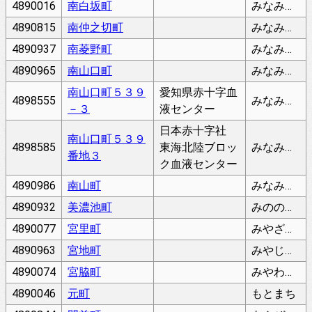
4890016
南白坂町
みなみしらさかちょう
4890815
南仲之切町
みなみなかのきりちょう
4890937
南菱野町
みなみひしのちょう
4890965
南山口町
みなみやまぐちちょう
南山口町５３９
愛知県赤十字血
4898555
みなみやまぐちちょう
－３
液センター
日本赤十字社
南山口町５３９
4898585
東海北陸ブロッ
みなみやまぐちちょう
番地３
ク血液センター
4890986
南山町
みなみやまちょう
4890932
美濃池町
みののいけちょう
4890077
宮里町
みやざとちょう
4890963
宮地町
みやじちょう
4890074
宮脇町
みやわきちょう
4890046
元町
もとまち