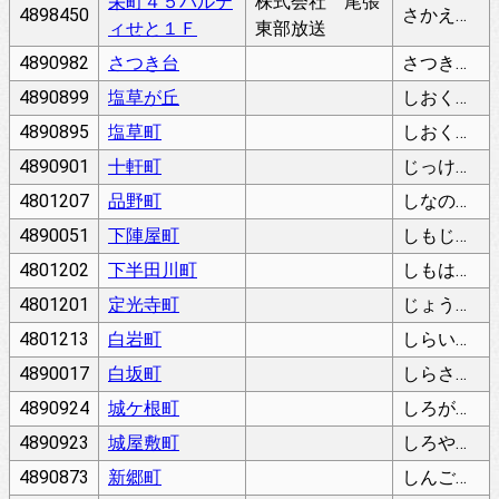
栄町４５パルテ
株式会社 尾張
4898450
さかえまち
ィせと１Ｆ
東部放送
4890982
さつき台
さつきだい
4890899
塩草が丘
しおくさがおか
4890895
塩草町
しおくさちょう
4890901
十軒町
じっけんちょう
4801207
品野町
しなのちょう
4890051
下陣屋町
しもじんやちょう
4801202
下半田川町
しもはだがわちょう
4801201
定光寺町
じょうこうじちょう
4801213
白岩町
しらいわちょう
4890017
白坂町
しらさかちょう
4890924
城ケ根町
しろがねちょう
4890923
城屋敷町
しろやしきちょう
4890873
新郷町
しんごうちょう