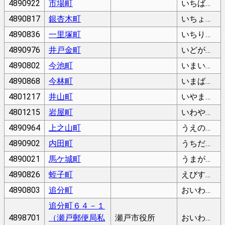
4890922
市場町
いちばちょう
4890817
銀杏木町
いちょのきちょう
4890836
一里塚町
いちりづかちょう
4890976
井戸金町
いどがねちょう
4890802
今池町
いまいけちょう
4890868
今林町
いまばやしちょう
4801217
井山町
いやまちょう
4801215
岩屋町
いわやちょう
4890964
上之山町
うえのやまちょう
4890902
内田町
うちだちょう
4890021
馬ケ城町
うまがじょうちょう
4890826
蛭子町
えびすちょう
4890803
追分町
おいわけちょう
追分町６４－１
4898701
（瀬戸郵便局私
瀬戸市役所
おいわけちょう