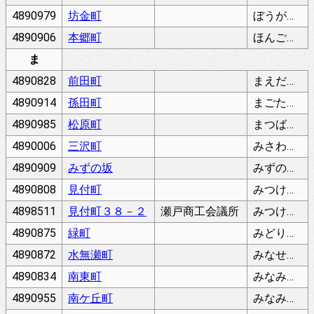
4890979
坊金町
ぼうがねちょう
4890906
本郷町
ほんごうちょう
ま
4890828
前田町
まえだちょう
4890914
孫田町
まごたちょう
4890985
松原町
まつばらちょう
4890006
三沢町
みさわちょう
4890909
みずの坂
みずのざか
4890808
見付町
みつけちょう
4898511
見付町３８－２
瀬戸商工会議所
みつけちょう
4890875
緑町
みどりちょう
4890872
水無瀬町
みなせちょう
4890834
南東町
みなみあずまちょう
4890955
南ケ丘町
みなみがおかちょう