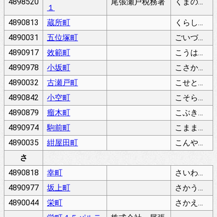
4898520
尾張瀬戸税務署
くまのちょう
１
4890813
蔵所町
くらしょちょう
4890031
五位塚町
ごいづかちょう
4890917
效範町
こうはんちょう
4890978
小坂町
こさかちょう
4890032
古瀬戸町
こせとちょう
4890842
小空町
こそらちょう
4890879
瘤木町
こぶきちょう
4890974
駒前町
こままえちょう
4890035
紺屋田町
こんやだちょう
さ
4890818
幸町
さいわいちょう
4890977
坂上町
さかうえちょう
4890044
栄町
さかえまち