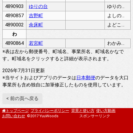
4890903
ゆりの台
ゆりのだい
4890857
吉野町
よしのちょう
4890002
余床町
よどこちょう
わ
4890864
若宮町
わかみやちょう
※表は左から郵便番号、町域名、事業所名、町域名かなで
す。町域名をクリックすると詳細が表示されます。
2026年7月31日更新
※当サイトおよびアプリのデータは
日本郵便
のデータを大口
事業所も含め独自に加筆修正したものを使用しています。
< 前の頁へ戻る
プライバシーポリシー
背景と使い方
使い方動画
トップページ
お問い合わせ
©2017 YuuWoods
スポンサーリンク