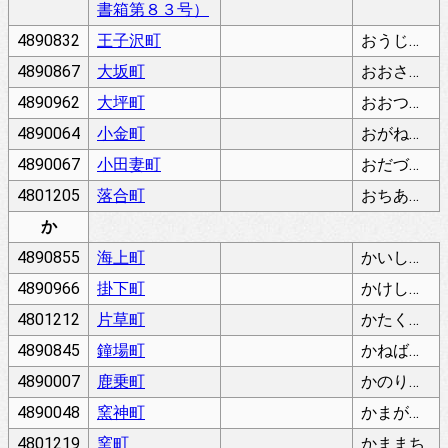
書箱第８３号）
4890832
王子沢町
おうじのさわちょう
4890867
大坂町
おおさかちょう
4890962
大坪町
おおつぼちょう
4890064
小金町
おがねちょう
4890067
小田妻町
おだづまちょう
4801205
落合町
おちあいちょう
か
4890855
海上町
かいしょちょう
4890966
掛下町
かけしたちょう
4801212
片草町
かたくさちょう
4890845
鐘場町
かねばちょう
4890007
鹿乗町
かのりちょう
4890048
窯神町
かまがみちょう
4801219
窯町
かままち