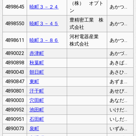
（株） オプト
4898645
暁町３－２４
あかつきちょう
ン
豊精密工業 株
4898550
暁町３－４５
あかつきちょう
式会社
河村電器産業
4898611
暁町３－８６
あかつきちょう
株式会社
4890022
赤津町
あかづちょう
4890898
秋葉町
あきばちょう
4890043
朝日町
あさひまち
4890847
東町
あずまちょう
4890801
汗干町
あせびちょう
4890003
穴田町
あなだちょう
4890952
池田町
いけだちょう
4890951
石田町
いしだちょう
4890073
泉町
いずみちょう