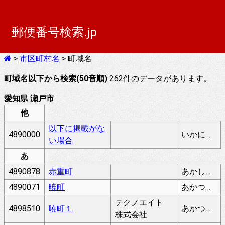
郵便番号検索.jp
>
市区町村名
> 町域名
町域名以下から検索(50音順)
262件のデータがあります。
愛知県 瀬戸市
他
以下に掲載がな
4890000
いかにけいさいがないばあい
い場合
あ
4890878
赤重町
あかしげちょう
4890071
暁町
あかつきちょう
テクノエイト
4898510
暁町１
あかつきちょう
株式会社