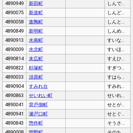
4890949
新田町
しんでんちょう
4890075
新道町
しんどうちょう
4890058
進陶町
しんとうちょう
4890849
新明町
しんめいちょう
4890913
水南町
すいなんちょう
4890009
水北町
すいほくちょう
4890814
末広町
すえひろちょう
4890822
杉塚町
すぎつかちょう
4890033
須原町
すはらちょう
4890904
すみれ台
すみれだい
4890863
せいれい町
せいれいちょう
4890041
背戸側町
せとがわちょう
4890941
瀬戸口町
せとぐちちょう
4890843
惣作町
そうさくちょう
4890008
曽野町
そのちょう