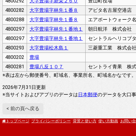
4800292
大字豊場字新栄２６０
豊山町役場
4800282
大字豊場字林先１番８
アピタ名古屋空港店
4800288
大字豊場字林先１番８
エアポートウォーク
4800297
大字豊場字林先１番地１
朝日航洋 株式会社
4800297
大字豊場字林先１番地１
セントラルヘリコプ
4800293
大字豊場松木島１
三菱重工業 株式会
4800202
豊場
4800281
豊場八反１０７
セントライ青果 株
※表は左から郵便番号、町域名、事業所名、町域名かなです
2026年7月31日更新
※当サイトおよびアプリのデータは
日本郵便
のデータを大口
< 前の頁へ戻る
プライバシーポリシー
背景と使い方
使い方動画
お問い合
トップページ