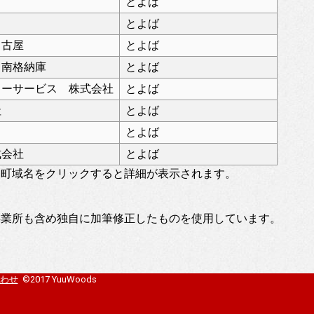
とよば
とよば
名古屋
とよば
 南格納庫
とよば
ターサービス 株式会社
とよば
社
とよば
とよば
式会社
とよば
。町域名をクリックすると詳細が表示されます。
事業所も含め独自に加筆修正したものを使用しています。
わせ
©2017 YuuWoods