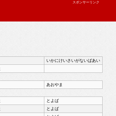
スポンサーリンク
いかにけいさいがないばあい
社
あおやま
社
とよば
社
とよば