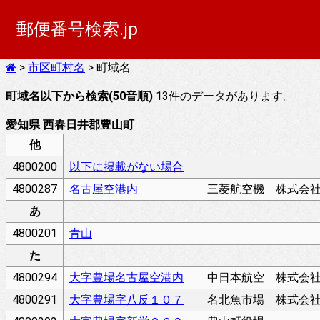
郵便番号検索.jp
>
市区町村名
> 町域名
町域名以下から検索(50音順)
13件のデータがあります。
愛知県 西春日井郡豊山町
他
4800200
以下に掲載がない場合
4800287
名古屋空港内
三菱航空機 株式会
あ
4800201
青山
た
4800294
大字豊場名古屋空港内
中日本航空 株式会
4800291
大字豊場字八反１０７
名北魚市場 株式会