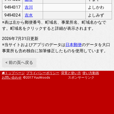
9494317
吉川
よしかわ
9494324
吉水
よしみず
※表は左から郵便番号、町域名、事業所名、町域名かなで
す。町域名をクリックすると詳細が表示されます。
2026年7月31日更新
※当サイトおよびアプリのデータは
日本郵便
のデータを大口
事業所も含め独自に加筆修正したものを使用しています。
< 前の頁へ戻る
プライバシーポリシー
背景と使い方
使い方動画
トップページ
お問い合わせ
©2017 YuuWoods
スポンサーリンク