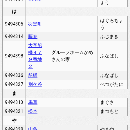
ょう
は
はぐろちょ
9494305
羽黒町
う
9494314
藤巻
ふじまき
大字船
橋４７
グループホームかめ
9494398
ふなばし
９番地
さんの家
２
9494336
船橋
ふなばし
9494327
別ケ谷
べつがたに
ま
9494313
馬草
まぐさ
9494321
松本
まつもと
や
9494328
山谷
やまや