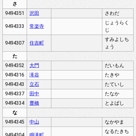
さ
9494351
沢田
さわだ
じょうらく
9494333
常楽寺
じ
すみよしち
9494307
住吉町
ょう
た
9494352
大門
だいもん
9494316
滝谷
たきや
9494343
立石
たていし
9494337
田中
たなか
9494334
豊橋
とよばし
な
9494345
中山
なかやま
なるたきち
9494304
鳴滝町