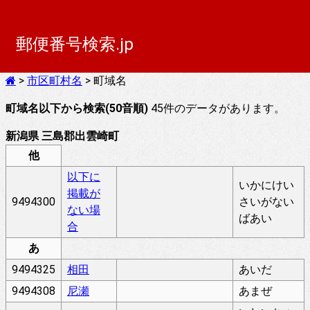
郵便番号検索.jp
>
市区町村名
> 町域名
町域名以下から検索(50音順)
45件のデータがあります。
新潟県 三島郡出雲崎町
他
以下に
いかにけい
掲載が
9494300
さいがない
ない場
ばあい
合
あ
9494325
相田
あいだ
9494308
尼瀬
あまぜ