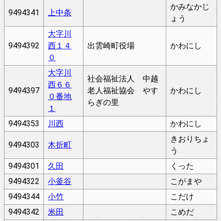
かみなかじ
9494341
上中条
ょう
大字川
9494392
西１４
出雲崎町役場
かわにし
０
大字川
社会福祉法人 中越
西６６
9494397
老人福祉協会 やす
かわにし
０番地
らぎの里
１
9494353
川西
かわにし
きおりちょ
9494303
木折町
う
9494301
久田
くった
9494322
小釜谷
こがまや
9494344
小竹
こだけ
9494342
米田
こめだ