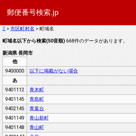
郵便番号検索.jp
>
市区町村名
> 町域名
町域名以下から検索(50音順)
668件のデータがあります。
新潟県 長岡市
他
9400000
以下に掲載がない場合
あ
9401112
青木町
9401145
青島町
9402145
青葉台
9401149
青山新町
9401148
青山町