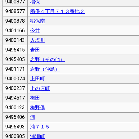
9400877
稲保
9408577
稲保４丁目７１３番地２
9400878
稲保南
9401166
今井
9400143
入塩川
9495415
岩田
9495405
岩野（その他）
9401171
岩野（仲島）
9400074
上田町
9400237
上の原町
9494517
梅田
9400123
梅野俣
9495406
浦
9495493
浦７１５
9400805
浦瀬町