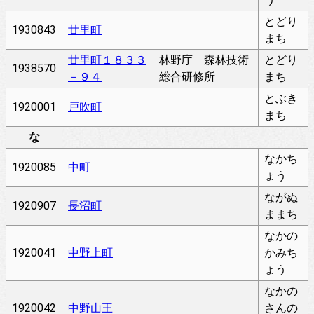
とどり
1930843
廿里町
まち
廿里町１８３３
林野庁 森林技術
とどり
1938570
－９４
総合研修所
まち
とぶき
1920001
戸吹町
まち
な
なかち
1920085
中町
ょう
ながぬ
1920907
長沼町
ままち
なかの
1920041
中野上町
かみち
ょう
なかの
1920042
中野山王
さんの