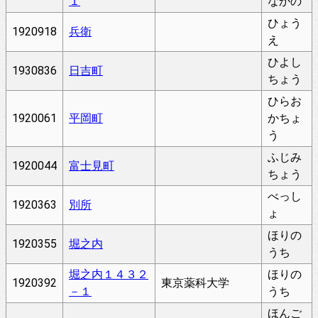
１
なかの
ひょう
1920918
兵衛
え
ひよし
1930836
日吉町
ちょう
ひらお
1920061
平岡町
かちょ
う
ふじみ
1920044
富士見町
ちょう
べっし
1920363
別所
ょ
ほりの
1920355
堀之内
うち
堀之内１４３２
ほりの
1920392
東京薬科大学
－１
うち
ほんご