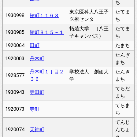
ち
東京医科大八王子
たてま
1930998
館町１１６３
医療センター
ち
拓殖大学 （八王
たてま
1930985
館町８１５－１
子キャンパス）
ち
1920064
田町
たまち
たんぎ
1920003
丹木町
まち
丹木町１丁目２
学校法人 創価大
たんぎ
1928577
３６
学
まち
てらだ
1930943
寺田町
まち
てらま
1920073
寺町
ち
てんじ
1920074
天神町
んちょ
う