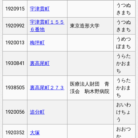
うつぬ
1920915
宇津貫町
きまち
宇津貫町１５５
うつぬ
1920992
東京造形大学
６番地
きまち
うめつ
1920013
梅坪町
ぼまち
うらた
1930841
裏高尾町
かおま
ち
うらた
医療法人財団 青
1938505
裏高尾町２７３
かおま
渓会 駒木野病院
ち
おいわ
1920056
追分町
けちょ
う
おおつ
1920352
大塚
か