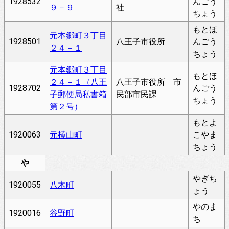
1928532
んごう
９－９
社
ちょう
もとほ
元本郷町３丁目
1928501
八王子市役所
んごう
２４－１
ちょう
元本郷町３丁目
もとほ
２４－１（八王
八王子市役所 市
1928702
んごう
子郵便局私書箱
民部市民課
ちょう
第２号）
もとよ
1920063
元横山町
こやま
ちょう
や
やぎち
1920055
八木町
ょう
やのま
1920016
谷野町
ち