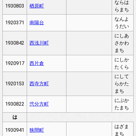
ならは
1930803
楢原町
らまち
なんよ
1920371
南陽台
うだい
にしあ
1930842
西浅川町
さかわ
まち
にしか
1920917
西片倉
たくら
にして
1920153
西寺方町
らかた
まち
にぶか
1930822
弐分方町
たまち
は
はざま
1930941
狭間町
まち