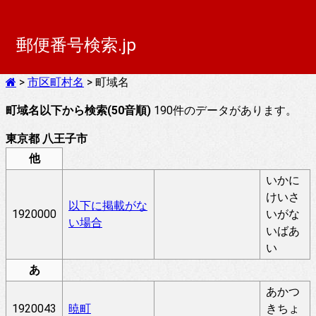
郵便番号検索.jp
>
市区町村名
> 町域名
町域名以下から検索(50音順)
190件のデータがあります。
東京都 八王子市
他
いかに
けいさ
以下に掲載がな
1920000
いがな
い場合
いばあ
い
あ
あかつ
1920043
暁町
きちょ