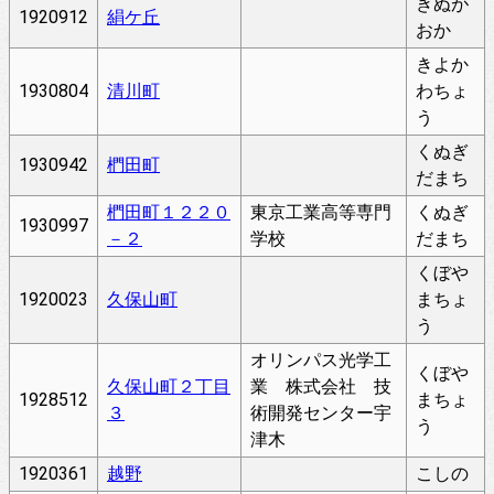
きぬが
1920912
絹ケ丘
おか
きよか
1930804
清川町
わちょ
う
くぬぎ
1930942
椚田町
だまち
椚田町１２２０
東京工業高等専門
くぬぎ
1930997
－２
学校
だまち
くぼや
1920023
久保山町
まちょ
う
オリンパス光学工
くぼや
久保山町２丁目
業 株式会社 技
1928512
まちょ
３
術開発センター宇
う
津木
1920361
越野
こしの