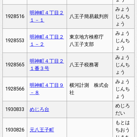
みょう
明神町４丁目２
1928516
八王子簡易裁判所
じんち
１－１
ょう
みょう
明神町４丁目２
東京地方検察庁
1928553
じんち
１－２
八王子支部
ょう
みょう
明神町４丁目２
1928565
八王子税務署
じんち
１番３号
ょう
みょう
明神町４丁目９
横河計測 株式会
1928566
じんち
－８
社
ょう
めじろ
1930833
めじろ台
だい
もとは
1930826
元八王子町
ちおう