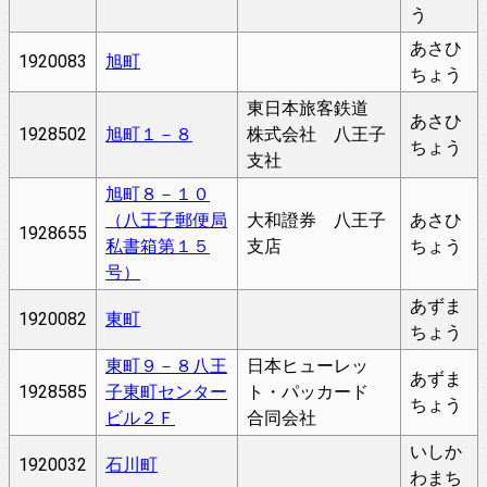
う
あさひ
1920083
旭町
ちょう
東日本旅客鉄道
あさひ
1928502
旭町１－８
株式会社 八王子
ちょう
支社
旭町８－１０
（八王子郵便局
大和證券 八王子
あさひ
1928655
私書箱第１５
支店
ちょう
号）
あずま
1920082
東町
ちょう
東町９－８八王
日本ヒューレッ
あずま
1928585
子東町センター
ト・パッカード
ちょう
ビル２Ｆ
合同会社
いしか
1920032
石川町
わまち