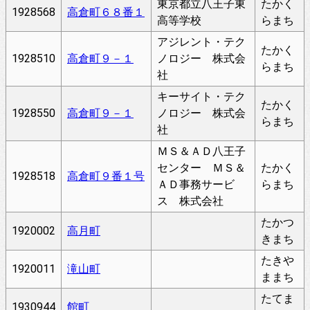
東京都立八王子東
たかく
1928568
高倉町６８番１
高等学校
らまち
アジレント・テク
たかく
1928510
高倉町９－１
ノロジー 株式会
らまち
社
キーサイト・テク
たかく
1928550
高倉町９－１
ノロジー 株式会
らまち
社
ＭＳ＆ＡＤ八王子
センター ＭＳ＆
たかく
1928518
高倉町９番１号
ＡＤ事務サービ
らまち
ス 株式会社
たかつ
1920002
高月町
きまち
たきや
1920011
滝山町
ままち
たてま
1930944
館町