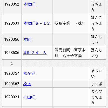
1920052
本郷町
うちょ
う
ほんご
1928533
本郷町８－１２
双葉産業 （株）
うちょ
う
ほんち
1920066
本町
ょう
読売新聞 東京本
ほんち
1928536
本町２４－８
社 八王子支局
ょう
ま
まつが
1920354
松が谷
や
1920362
松木
まつぎ
まるや
1920021
丸山町
まちょ
う