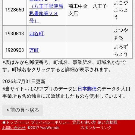
よこや
（八王子郵便局
商工中金 八王子
1928650
まちょ
私書箱第２８
支店
う
号）
よつや
1930813
四谷町
まち
よろず
1920903
万町
ちょう
※表は左から郵便番号、町域名、事業所名、町域名かなで
す。町域名をクリックすると詳細が表示されます。
2026年7月31日更新
※当サイトおよびアプリのデータは
日本郵便
のデータを大口
事業所も含め独自に加筆修正したものを使用しています。
< 前の頁へ戻る
プライバシーポリシー
背景と使い方
使い方動画
トップページ
お問い合わせ
©2017 YuuWoods
スポンサーリンク