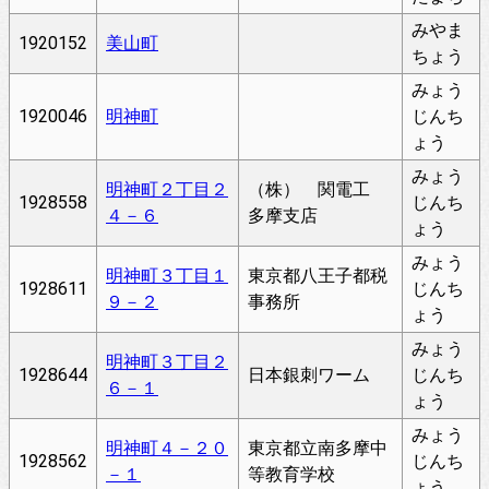
みやま
1920152
美山町
ちょう
みょう
1920046
明神町
じんち
ょう
みょう
明神町２丁目２
（株） 関電工
1928558
じんち
４－６
多摩支店
ょう
みょう
明神町３丁目１
東京都八王子都税
1928611
じんち
９－２
事務所
ょう
みょう
明神町３丁目２
1928644
日本銀刺ワーム
じんち
６－１
ょう
みょう
明神町４－２０
東京都立南多摩中
1928562
じんち
－１
等教育学校
ょう