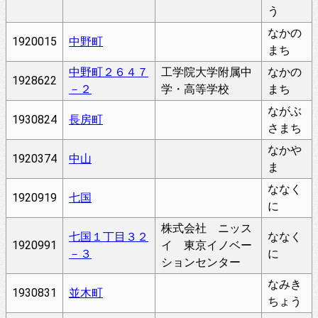
う
なかの
1920015
中野町
まち
中野町２６４７
工学院大学附属中
なかの
1928622
－２
学・高等学校
まち
ながぶ
1930824
長房町
さまち
なかや
1920374
中山
ま
ななく
1920919
七国
に
株式会社 ニッス
七国１丁目３２
ななく
1920991
イ 東京イノベー
－３
に
ションセンター
なみき
1930831
並木町
ちょう