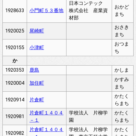
日本コンテック
おかど
1928633
小門町５３番地
株式会社 産業資
まち
材部
おさき
1920025
尾崎町
まち
おつま
1920155
小津町
ち
か
1920353
鹿島
かしま
かすみ
1920004
加住町
まち
かたく
1920914
片倉町
らまち
片倉町１４０４
学校法人 片柳学
かたく
1920981
－１
園
らまち
片倉町１４０４
学校法人 片柳学
かたく
1920982