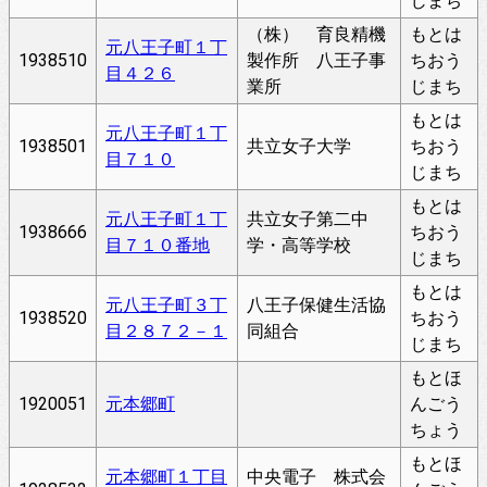
じまち
（株） 育良精機
もとは
元八王子町１丁
1938510
製作所 八王子事
ちおう
目４２６
業所
じまち
もとは
元八王子町１丁
1938501
共立女子大学
ちおう
目７１０
じまち
もとは
元八王子町１丁
共立女子第二中
1938666
ちおう
目７１０番地
学・高等学校
じまち
もとは
元八王子町３丁
八王子保健生活協
1938520
ちおう
目２８７２－１
同組合
じまち
もとほ
1920051
元本郷町
んごう
ちょう
もとほ
元本郷町１丁目
中央電子 株式会