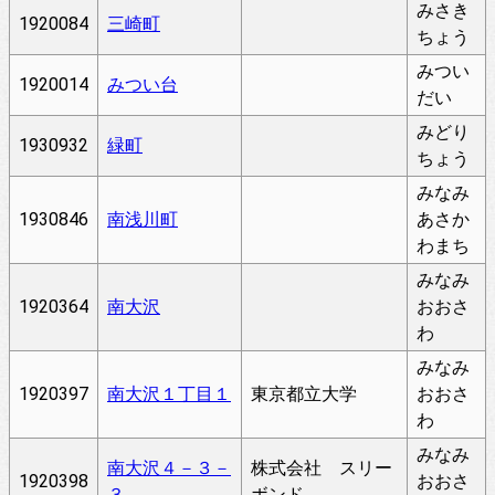
みさき
1920084
三崎町
ちょう
みつい
1920014
みつい台
だい
みどり
1930932
緑町
ちょう
みなみ
1930846
南浅川町
あさか
わまち
みなみ
1920364
南大沢
おおさ
わ
みなみ
1920397
南大沢１丁目１
東京都立大学
おおさ
わ
みなみ
南大沢４－３－
株式会社 スリー
1920398
おおさ
３
ボンド