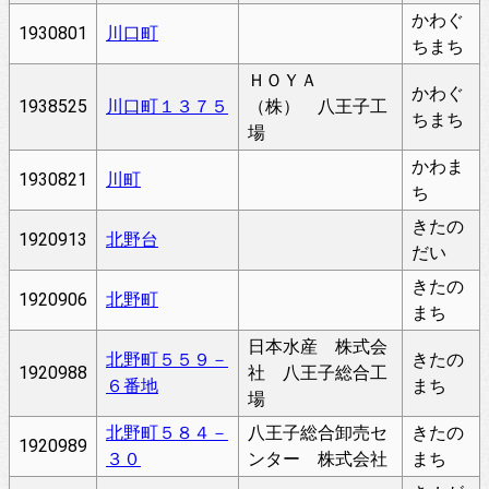
かわぐ
1930801
川口町
ちまち
ＨＯＹＡ
かわぐ
1938525
川口町１３７５
（株） 八王子工
ちまち
場
かわま
1930821
川町
ち
きたの
1920913
北野台
だい
きたの
1920906
北野町
まち
日本水産 株式会
北野町５５９－
きたの
1920988
社 八王子総合工
６番地
まち
場
北野町５８４－
八王子総合卸売セ
きたの
1920989
３０
ンター 株式会社
まち