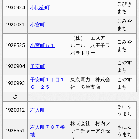
こびき
1930934
小比企町
まち
こみや
1920031
小宮町
まち
（株） エスアー
こみや
1928535
小宮町５１
ルエル 八王子ラ
まち
ボラトリー
こやす
1920904
子安町
まち
子安町１丁目１
東京電力 株式会
こやす
1920993
６－２５
社 多摩支店
まち
さ
さにゅ
1920012
左入町
うまち
株式会社 村内フ
左入町７８７番
さにゅ
1928551
ァニチャーアクセ
地
うまち
ス