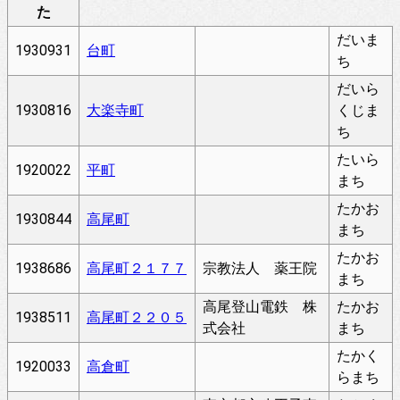
た
だいま
1930931
台町
ち
だいら
1930816
大楽寺町
くじま
ち
たいら
1920022
平町
まち
たかお
1930844
高尾町
まち
たかお
1938686
高尾町２１７７
宗教法人 薬王院
まち
高尾登山電鉄 株
たかお
1938511
高尾町２２０５
式会社
まち
たかく
1920033
高倉町
らまち