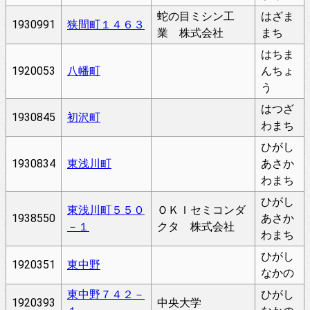
蛇の目ミシン工
はざま
1930991
狭間町１４６３
業 株式会社
まち
はちま
1920053
八幡町
んちょ
う
はつざ
1930845
初沢町
わまち
ひがし
1930834
東浅川町
あさか
わまち
ひがし
東浅川町５５０
ＯＫＩセミコンダ
1938550
あさか
－１
クタ 株式会社
わまち
ひがし
1920351
東中野
なかの
東中野７４２－
ひがし
1920393
中央大学