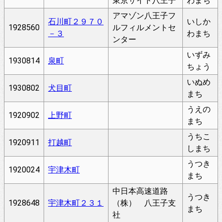
東京サイト八王子
わまち
アマゾン八王子フ
石川町２９７０
いしか
1928560
ルフィルメントセ
－３
わまち
ンター
いずみ
1930814
泉町
ちょう
いぬめ
1930802
犬目町
まち
うえの
1920902
上野町
まち
うちこ
1920911
打越町
しまち
うつき
1920024
宇津木町
まち
中日本高速道路
うつき
1928648
宇津木町２３１
（株） 八王子支
まち
社