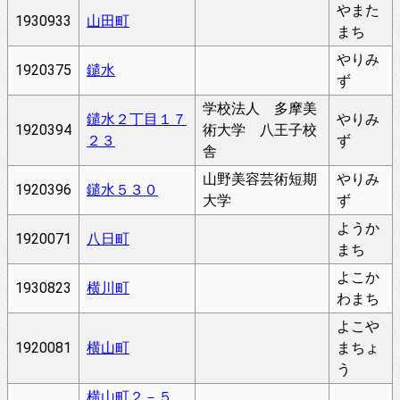
やまた
1930933
山田町
まち
やりみ
1920375
鑓水
ず
学校法人 多摩美
鑓水２丁目１７
やりみ
1920394
術大学 八王子校
２３
ず
舎
山野美容芸術短期
やりみ
1920396
鑓水５３０
大学
ず
ようか
1920071
八日町
まち
よこか
1930823
横川町
わまち
よこや
1920081
横山町
まちょ
う
横山町２－５