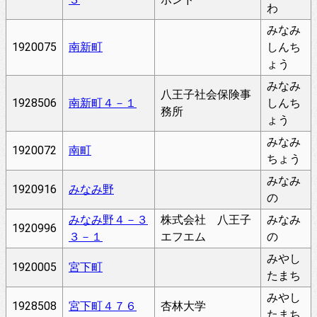
わ
みなみ
1920075
南新町
しんち
ょう
みなみ
八王子社会保険事
1928506
南新町４－１
しんち
務所
ょう
みなみ
1920072
南町
ちょう
みなみ
1920916
みなみ野
の
みなみ野４－３
株式会社 八王子
みなみ
1920996
３－１
エフエム
の
みやし
1920005
宮下町
たまち
みやし
1928508
宮下町４７６
杏林大学
たまち