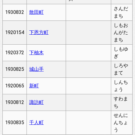
さんだ
1930832
散田町
まち
しもお
1920154
下恩方町
んがた
まち
しもゆ
1920372
下柚木
ぎ
しろや
1930825
城山手
まて
しんち
1920065
新町
ょう
すわま
1930812
諏訪町
ち
せんに
1930835
千人町
んちょ
う