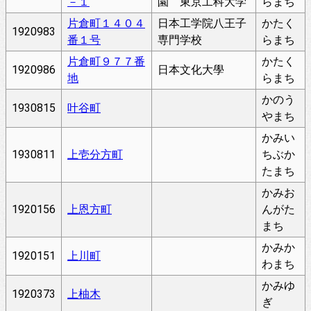
－１
園 東京工科大学
らまち
片倉町１４０４
日本工学院八王子
かたく
1920983
番１号
専門学校
らまち
片倉町９７７番
かたく
1920986
日本文化大學
地
らまち
かのう
1930815
叶谷町
やまち
かみい
1930811
上壱分方町
ちぶか
たまち
かみお
1920156
上恩方町
んがた
まち
かみか
1920151
上川町
わまち
かみゆ
1920373
上柚木
ぎ