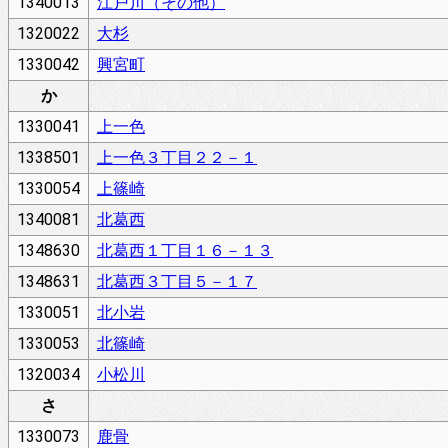
1340013
江戸川（その他）
1320022
大杉
1330042
興宮町
か
1330041
上一色
1338501
上一色３丁目２２－１
1330054
上篠崎
1340081
北葛西
1348630
北葛西１丁目１６－１３
1348631
北葛西３丁目５－１７
1330051
北小岩
1330053
北篠崎
1320034
小松川
さ
1330073
鹿骨