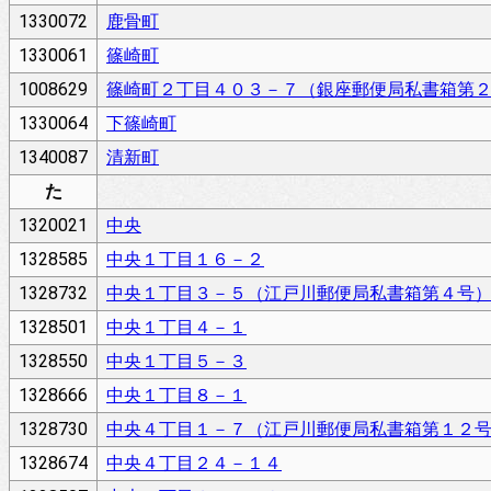
1330072
鹿骨町
1330061
篠崎町
1008629
篠崎町２丁目４０３－７（銀座郵便局私書箱第
1330064
下篠崎町
1340087
清新町
た
1320021
中央
1328585
中央１丁目１６－２
1328732
中央１丁目３－５（江戸川郵便局私書箱第４号
1328501
中央１丁目４－１
1328550
中央１丁目５－３
1328666
中央１丁目８－１
1328730
中央４丁目１－７（江戸川郵便局私書箱第１２
1328674
中央４丁目２４－１４