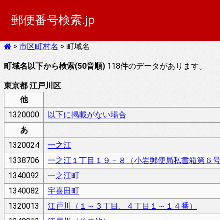
郵便番号検索.jp
>
市区町村名
> 町域名
町域名以下から検索(50音順)
118件のデータがあります。
東京都 江戸川区
他
1320000
以下に掲載がない場合
あ
1320024
一之江
1338706
一之江１丁目１９－８（小岩郵便局私書箱第６
1340092
一之江町
1340082
宇喜田町
1320013
江戸川（１～３丁目、４丁目１～１４番）