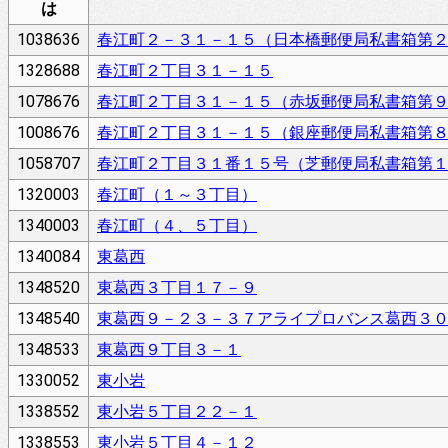
は
1038636
春江町２－３１－１５（日本橋郵便局私書箱第
1328688
春江町２丁目３１－１５
1078676
春江町２丁目３１－１５（赤坂郵便局私書箱第
1008676
春江町２丁目３１－１５（銀座郵便局私書箱第
1058707
春江町２丁目３１番１５号（芝郵便局私書箱第
1320003
春江町（１～３丁目）
1340003
春江町（４、５丁目）
1340084
東葛西
1348520
東葛西３丁目１７－９
1348540
東葛西９－２３－３７アライプロバンス葛西３
1348533
東葛西９丁目３－１
1330052
東小岩
1338552
東小岩５丁目２２－１
1338553
東小岩５丁目４－１２