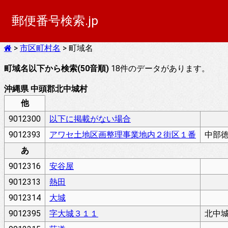
郵便番号検索.jp
>
市区町村名
> 町域名
町域名以下から検索(50音順)
18件のデータがあります。
沖縄県 中頭郡北中城村
他
9012300
以下に掲載がない場合
9012393
アワセ土地区画整理事業地内２街区１番
中部
あ
9012316
安谷屋
9012313
熱田
9012314
大城
9012395
字大城３１１
北中