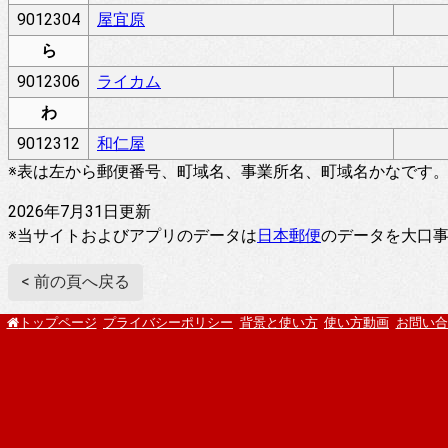
9012304
屋宜原
ら
9012306
ライカム
わ
9012312
和仁屋
※表は左から郵便番号、町域名、事業所名、町域名かなです
2026年7月31日更新
※当サイトおよびアプリのデータは
日本郵便
のデータを大口
< 前の頁へ戻る
プライバシーポリシー
背景と使い方
使い方動画
お問い合
トップページ