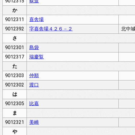
9012315
荻道
か
9012311
喜舎場
9012392
字喜舎場４２６－２
北中
さ
9012301
島袋
9012317
瑞慶覧
た
9012303
仲順
9012302
渡口
は
9012305
比嘉
ま
9012321
美崎
や