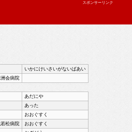
スポンサーリンク
いかにけいさいがないばあい
徳洲会病院
あだにや
あった
おおぐすく
城若松病院
おおぐすく