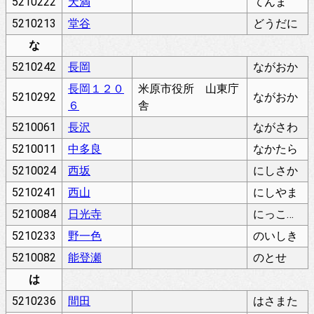
5210222
天満
てんま
5210213
堂谷
どうだに
な
5210242
長岡
ながおか
長岡１２０
米原市役所 山東庁
5210292
ながおか
６
舎
5210061
長沢
ながさわ
5210011
中多良
なかたら
5210024
西坂
にしさか
5210241
西山
にしやま
5210084
日光寺
にっこうじ
5210233
野一色
のいしき
5210082
能登瀬
のとせ
は
5210236
間田
はさまた