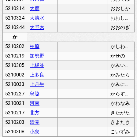
5210214
大鹿
おおしか
5210324
大清水
おおしみず
5210244
大野木
おおのぎ
か
5210202
柏原
かしわばら
5210219
加勢野
かせの
5210305
上板並
かみいたなみ
5210002
上多良
かみたら
5210033
上丹生
かみにゅう
5210227
烏脇
からすわき
5210021
河南
かわなみ
5210217
北方
きたがた
5210203
清滝
きよたき
5210308
小泉
こいずみ