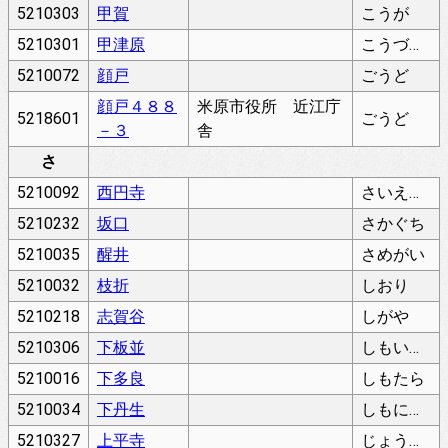
5210303
甲賀
こうが
5210301
甲津原
こうづはら
5210072
顔戸
ごうど
顔戸４８８
米原市役所 近江庁
5218601
ごうど
－３
舎
さ
5210092
西円寺
さいえんじ
5210232
坂口
さかぐち
5210035
醒井
さめがい
5210032
枝折
しおり
5210218
志賀谷
しがや
5210306
下板並
しもいたなみ
5210016
下多良
しもたら
5210034
下丹生
しもにゅう
5210327
上平寺
じょうへいじ