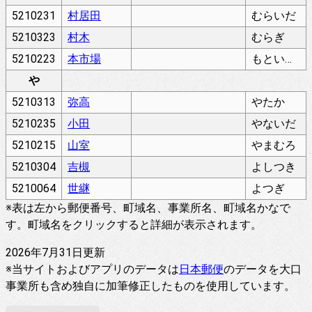
5210231
村居田
むらいだ
5210323
村木
むらぎ
5210223
本市場
もといちば
や
5210313
弥高
やたか
5210235
小田
やないだ
5210215
山室
やまむろ
5210304
吉槻
よしつき
5210064
世継
よつぎ
※表は左から郵便番号、町域名、事業所名、町域名かなで
す。町域名をクリックすると詳細が表示されます。
2026年7月31日更新
※当サイトおよびアプリのデータは
日本郵便
のデータを大口
事業所も含め独自に加筆修正したものを使用しています。