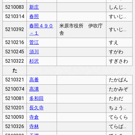
5210083
新庄
しんじょう
5210314
春照
すいじょう
春照４９０
米原市役所 伊吹庁
5210392
すいじょう
－１
舎
5210216
菅江
すえ
5210245
須川
すがわ
5210322
杉沢
すぎさわ
た
5210321
高番
たかばん
5210074
高溝
たかみぞ
5210081
多和田
たわだ
5210201
長久寺
ちょうきゅうじ
5210093
寺倉
てらくら
5210326
寺林
てらばやし