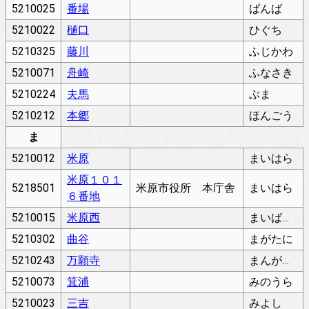
5210025
番場
ばんば
5210022
樋口
ひぐち
5210325
藤川
ふじかわ
5210071
舟崎
ふなさき
5210224
夫馬
ぶま
5210212
本郷
ほんごう
ま
5210012
米原
まいはら
米原１０１
5218501
米原市役所 本庁舎
まいはら
６番地
5210015
米原西
まいばらにし
5210302
曲谷
まがたに
5210243
万願寺
まんがんじ
5210073
箕浦
みのうら
5210023
三吉
みよし