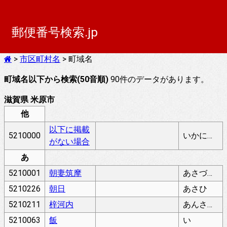
郵便番号検索.jp
>
市区町村名
> 町域名
町域名以下から検索(50音順)
90件のデータがあります。
滋賀県 米原市
他
以下に掲載
5210000
いかにけいさいがないばあい
がない場合
あ
5210001
朝妻筑摩
あさづまちくま
5210226
朝日
あさひ
5210211
梓河内
あんさかわち
5210063
飯
い