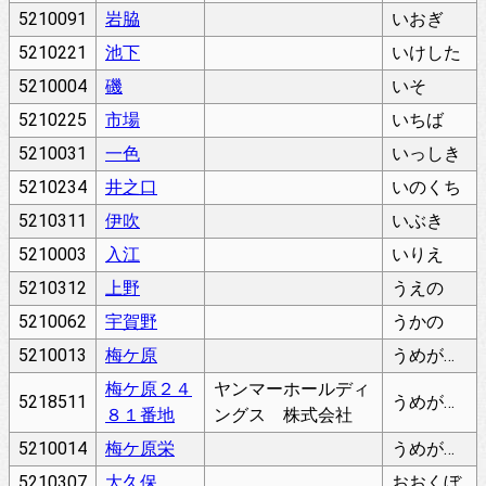
5210091
岩脇
いおぎ
5210221
池下
いけした
5210004
磯
いそ
5210225
市場
いちば
5210031
一色
いっしき
5210234
井之口
いのくち
5210311
伊吹
いぶき
5210003
入江
いりえ
5210312
上野
うえの
5210062
宇賀野
うかの
5210013
梅ケ原
うめがはら
梅ケ原２４
ヤンマーホールディ
5218511
うめがはら
８１番地
ングス 株式会社
5210014
梅ケ原栄
うめがはらさかえ
5210307
大久保
おおくぼ