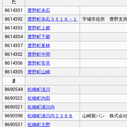
た
8614301
豊野町糸石
8614392
豊野町糸石３５１６－１
宇城市役所 豊野支
8614303
豊野町上郷
8614304
豊野町下郷
8614307
豊野町巣林
8614302
豊野町中間
8614306
豊野町安見
8614305
豊野町山崎
ま
8690544
松橋町浅川
8690522
松橋町内田
8690521
松橋町浦川内
8690598
松橋町浦川内２３８８
山崎製パン 株式会
8690531
松橋町大野