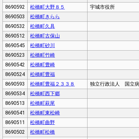
8690592
松橋町大野８５
宇城市役所
8690503
松橋町きらら
8690532
松橋町久具
8690512
松橋町古保山
8690545
松橋町砂川
8690523
松橋町竹崎
8690542
松橋町豊崎
8690524
松橋町豊福
8690593
松橋町豊福２３３８
独立行政法人 国立
8690534
松橋町西下郷
8690513
松橋町萩尾
8690541
松橋町東松崎
8690511
松橋町曲野
8690502
松橋町松橋