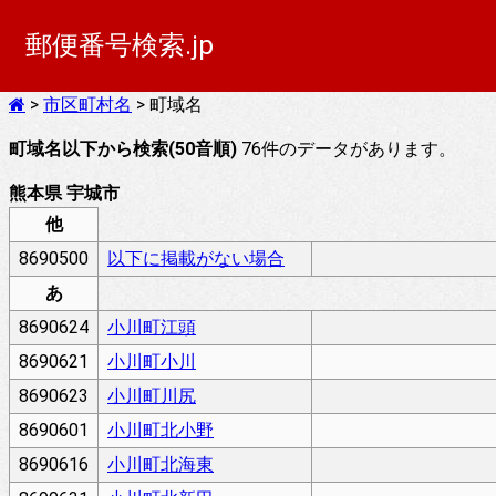
郵便番号検索.jp
>
市区町村名
> 町域名
町域名以下から検索(50音順)
76件のデータがあります。
熊本県 宇城市
他
8690500
以下に掲載がない場合
あ
8690624
小川町江頭
8690621
小川町小川
8690623
小川町川尻
8690601
小川町北小野
8690616
小川町北海東