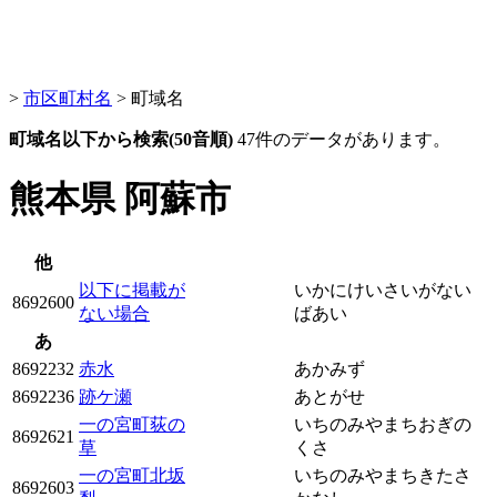
>
市区町村名
> 町域名
町域名以下から検索(50音順)
47件のデータがあります。
熊本県 阿蘇市
他
以下に掲載が
いかにけいさいがない
8692600
ない場合
ばあい
あ
8692232
赤水
あかみず
8692236
跡ケ瀬
あとがせ
一の宮町荻の
いちのみやまちおぎの
8692621
草
くさ
一の宮町北坂
いちのみやまちきたさ
8692603