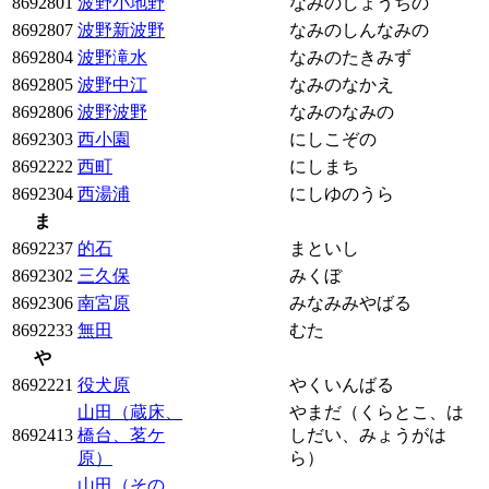
8692801
波野小地野
なみのしょうちの
8692807
波野新波野
なみのしんなみの
8692804
波野滝水
なみのたきみず
8692805
波野中江
なみのなかえ
8692806
波野波野
なみのなみの
8692303
西小園
にしこぞの
8692222
西町
にしまち
8692304
西湯浦
にしゆのうら
ま
8692237
的石
まといし
8692302
三久保
みくぼ
8692306
南宮原
みなみみやばる
8692233
無田
むた
や
8692221
役犬原
やくいんばる
山田（蔵床、
やまだ（くらとこ、は
8692413
橋台、茗ケ
しだい、みょうがは
原）
ら）
山田（その