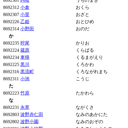
8692301
内牧
うちのまき
8692312
小倉
おくら
8692307
小里
おざと
8692226
乙姫
おとひめ
8692314
小野田
おのだ
か
8692235
狩尾
かりお
8692224
蔵原
くらばる
8692234
車帰
くるまがえり
8692225
黒川
くろかわ
8692316
黒流町
くろながれまち
8692311
小池
こうじ
た
8692223
竹原
たかわら
な
8692231
永草
ながくさ
8692803
波野赤仁田
なみのあかにた
8692802
波野小園
なみのおぞの