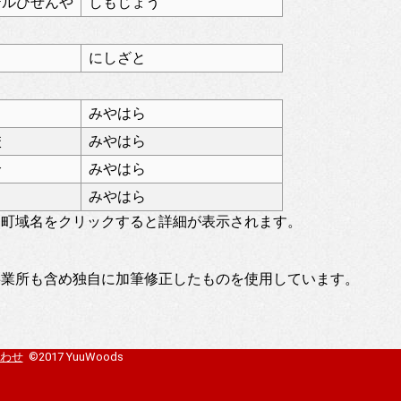
テルひぜんや
しもじょう
にしざと
みやはら
校
みやはら
合
みやはら
みやはら
。町域名をクリックすると詳細が表示されます。
事業所も含め独自に加筆修正したものを使用しています。
わせ
©2017 YuuWoods