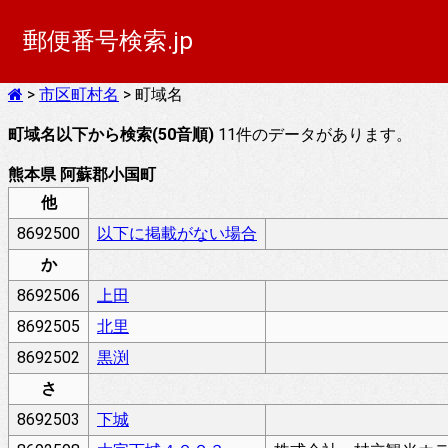
郵便番号検索.jp
>
市区町村名
> 町域名
町域名以下から検索(50音順)
11件のデータがあります。
熊本県 阿蘇郡小国町
他
8692500
以下に掲載がない場合
か
8692506
上田
8692505
北里
8692502
黒渕
さ
8692503
下城