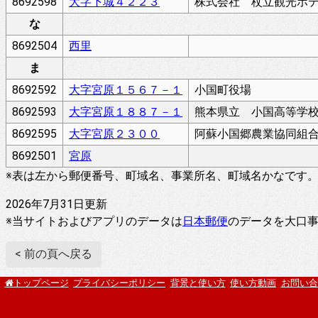
8692598
大字下城４２２３
株式会社 杖立観光ホ
な
8692504
西里
ま
8692592
大字宮原１５６７－１
小国町役場
8692593
大字宮原１８８７－１
熊本県立 小国高等学
8692595
大字宮原２３００
阿蘇小国郷農業協同組
8692501
宮原
※表は左から郵便番号、町域名、事業所名、町域名かなです
2026年7月31日更新
※当サイトおよびアプリのデータは
日本郵便
のデータを大口
< 前の頁へ戻る
プライバシーポリシー
背景と使い方
使い方動画
お問い合
トップページ