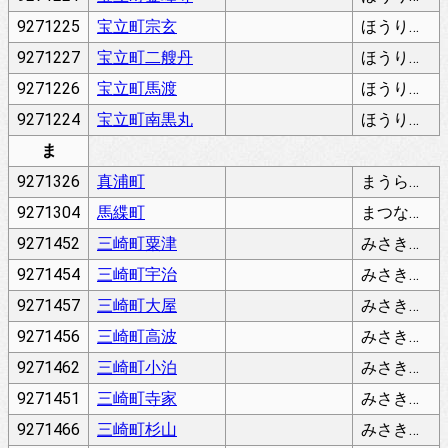
9271225
宝立町宗玄
ほうりゅうまちそうげん
9271227
宝立町二艘丹
ほうりゅうまちにそうふね
9271226
宝立町馬渡
ほうりゅうまちまわたり
9271224
宝立町南黒丸
ほうりゅうまちみなみくろまる
ま
9271326
真浦町
まうらまち
9271304
馬緤町
まつなぎまち
9271452
三崎町粟津
みさきまちあわづ
9271454
三崎町宇治
みさきまちうじ
9271457
三崎町大屋
みさきまちおおや
9271456
三崎町高波
みさきまちこうなみ
9271462
三崎町小泊
みさきまちこどまり
9271451
三崎町寺家
みさきまちじけ
9271466
三崎町杉山
みさきまちすぎやま