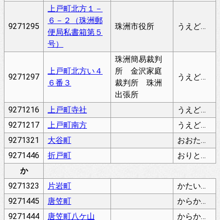
上戸町北方１－
６－２（珠洲郵
9271295
珠洲市役所
うえどまちきたがた
便局私書箱第５
号）
珠洲簡易裁判
上戸町北方い４
所 金沢家庭
9271297
うえどまちきたがた
６番３
裁判所 珠洲
出張所
9271216
上戸町寺社
うえどまちじしゃ
9271217
上戸町南方
うえどまちみなみがた
9271321
大谷町
おおたにまち
9271446
折戸町
おりとまち
か
9271323
片岩町
かたいわまち
9271445
唐笠町
からかさまち
9271444
唐笠町八ケ山
からかさまちはっかやま