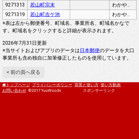
9271313
若山町宗末
わかやままちむねすえ
9271319
若山町吉ケ池
わかやままちよしがいけ
※表は左から郵便番号、町域名、事業所名、町域名かなで
す。町域名をクリックすると詳細が表示されます。
2026年7月31日更新
※当サイトおよびアプリのデータは
日本郵便
のデータを大口
事業所も含め独自に加筆修正したものを使用しています。
< 前の頁へ戻る
プライバシーポリシー
背景と使い方
使い方動画
トップページ
お問い合わせ
©2017 YuuWoods
スポンサーリンク