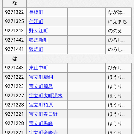
な
9271322
長橋町
ながはしまち
9271325
仁江町
にえまち
9271213
野々江町
ののえまち
9271442
狼煙新町
のろししんまち
9271441
狼煙町
のろしまち
は
9271443
東山中町
ひがしやまなかまち
9271222
宝立町鵜飼
ほうりゅうまちうかい
9271223
宝立町鵜島
ほうりゅうまちうしま
9271227
宝立町大町泥木
ほうりゅうまちおおまちどろのき
9271228
宝立町柏原
ほうりゅうまちかしはら
9271221
宝立町春日野
ほうりゅうまちかすがの
9271228
宝立町黒峰
ほうりゅうまちくろみね
9271221
宝立町金峰寺
ほうりゅうまちこんぽうじ