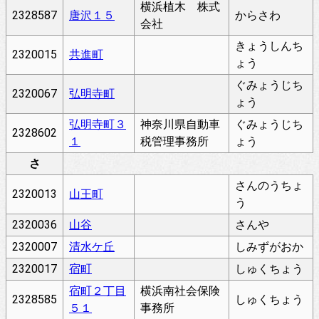
横浜植木 株式
2328587
唐沢１５
からさわ
会社
きょうしんち
2320015
共進町
ょう
ぐみょうじち
2320067
弘明寺町
ょう
弘明寺町３
神奈川県自動車
ぐみょうじち
2328602
１
税管理事務所
ょう
さ
さんのうちょ
2320013
山王町
う
2320036
山谷
さんや
2320007
清水ケ丘
しみずがおか
2320017
宿町
しゅくちょう
宿町２丁目
横浜南社会保険
2328585
しゅくちょう
５１
事務所