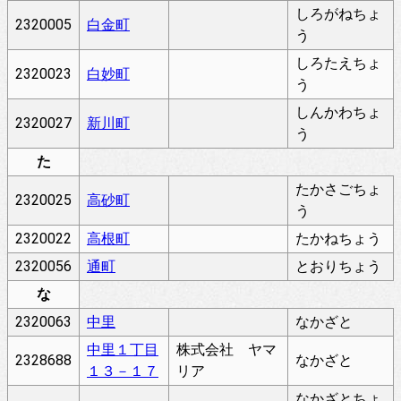
しろがねちょ
2320005
白金町
う
しろたえちょ
2320023
白妙町
う
しんかわちょ
2320027
新川町
う
た
たかさごちょ
2320025
高砂町
う
2320022
高根町
たかねちょう
2320056
通町
とおりちょう
な
2320063
中里
なかざと
中里１丁目
株式会社 ヤマ
2328688
なかざと
１３－１７
リア
なかざとちょ