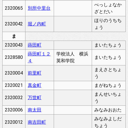
べっしょなか
2320065
別所中里台
ざとだい
ほりのうちち
2320042
堀ノ内町
ょう
ま
2320043
蒔田町
まいたちょう
蒔田町１２
学校法人 横浜
2328580
まいたちょう
４
英和学院
まえさとちょ
2320004
前里町
う
2320021
真金町
まがねちょう
まんせいちょ
2320032
万世町
う
2320006
南太田
みなみおおた
みなみよしだ
2320012
南吉田町
ちょう