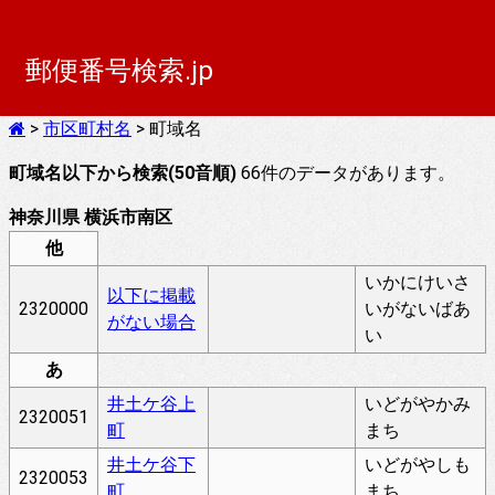
郵便番号検索.jp
>
市区町村名
> 町域名
町域名以下から検索(50音順)
66件のデータがあります。
神奈川県 横浜市南区
他
いかにけいさ
以下に掲載
2320000
いがないばあ
がない場合
い
あ
井土ケ谷上
いどがやかみ
2320051
町
まち
井土ケ谷下
いどがやしも
2320053
町
まち