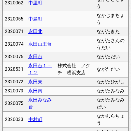
2320062
中里町
う
なかじまちょ
2320055
中島町
う
2320071
永田北
ながたきた
ながたさんの
2320074
永田山王台
うだい
2320076
永田台
ながただい
永田台１－
株式会社 ノグ
2328531
ながただい
１２
チ 横浜支店
2320072
永田東
ながたひがし
2320073
永田南
ながたみなみ
永田みなみ
ながたみなみ
2320075
台
だい
なかむらちょ
2320033
中村町
う