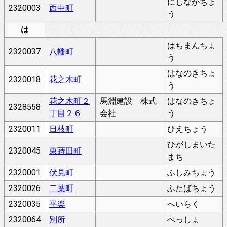
にしなかちょ
2320003
西中町
う
は
はちまんちょ
2320037
八幡町
う
はなのきちょ
2320018
花之木町
う
花之木町２
馬淵建設 株式
はなのきちょ
2328558
丁目２６
会社
う
2320011
日枝町
ひえちょう
ひがしまいた
2320045
東蒔田町
まち
2320001
伏見町
ふしみちょう
2320026
二葉町
ふたばちょう
2320035
平楽
へいらく
2320064
別所
べっしょ