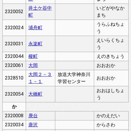
井土ケ谷中
いどがやなか
2320052
町
まち
うらふねちょ
2320024
浦舟町
う
えいらくちょ
2320031
永楽町
う
2320044
榎町
えのきちょう
2320061
大岡
おおおか
大岡２－３
放送大学神奈川
2328510
おおおか
１－１
学習センター
おおはしちょ
2320054
大橋町
う
か
2320008
庚台
かのえだい
2320034
唐沢
からさわ