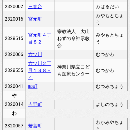
2320002
三春台
みはるだい
みやもとちょ
2320016
宮元町
う
宗教法人 大山
宮元町４丁
みやもとちょ
2328515
ねずの命神示教
目８２
う
会
2320066
六ツ川
むつかわ
六ツ川２丁
神奈川県立こど
2328555
目１３８－
むつかわ
も医療センター
４
2320041
睦町
むつみちょう
や
2320014
吉野町
よしのちょう
わ
わかみやちょ
2320057
若宮町
う