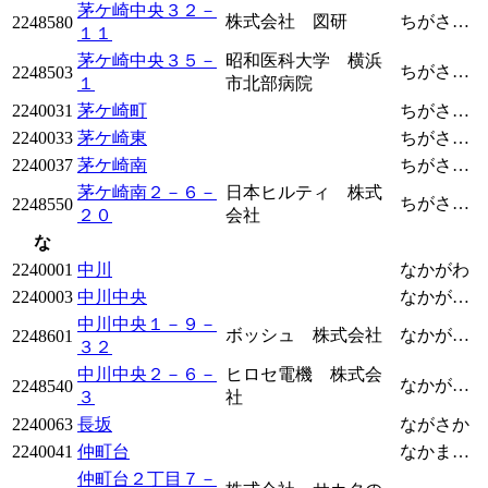
茅ケ崎中央３２－
株式会社 図研
ちがさきちゅうおう
2248580
１１
茅ケ崎中央３５－
昭和医科大学 横浜
ちがさきちゅうおう
2248503
１
市北部病院
2240031
茅ケ崎町
ちがさきちょう
2240033
茅ケ崎東
ちがさきひがし
2240037
茅ケ崎南
ちがさきみなみ
茅ケ崎南２－６－
日本ヒルティ 株式
ちがさきみなみ
2248550
２０
会社
な
2240001
中川
なかがわ
2240003
中川中央
なかがわちゅうおう
中川中央１－９－
ボッシュ 株式会社
なかがわちゅうおう
2248601
３２
中川中央２－６－
ヒロセ電機 株式会
なかがわちゅうおう
2248540
３
社
2240063
長坂
ながさか
2240041
仲町台
なかまちだい
仲町台２丁目７－