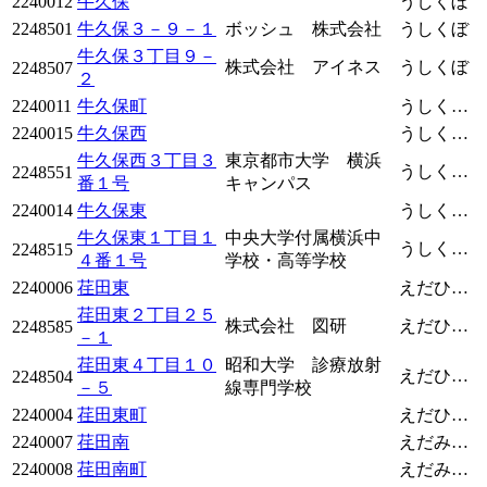
2240012
牛久保
うしくぼ
2248501
牛久保３－９－１
ボッシュ 株式会社
うしくぼ
牛久保３丁目９－
株式会社 アイネス
うしくぼ
2248507
２
2240011
牛久保町
うしくぼちょう
2240015
牛久保西
うしくぼにし
牛久保西３丁目３
東京都市大学 横浜
うしくぼにし
2248551
番１号
キャンパス
2240014
牛久保東
うしくぼひがし
牛久保東１丁目１
中央大学付属横浜中
うしくぼひがし
2248515
４番１号
学校・高等学校
2240006
荏田東
えだひがし
荏田東２丁目２５
株式会社 図研
えだひがし
2248585
－１
荏田東４丁目１０
昭和大学 診療放射
えだひがし
2248504
－５
線専門学校
2240004
荏田東町
えだひがしちょう
2240007
荏田南
えだみなみ
2240008
荏田南町
えだみなみちょう