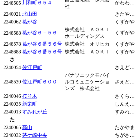
川和町６５４
かわわちょう
2248505
社
2240021
北山田
きたやまた
2240062
葛が谷
くずがや
株式会社 ＡＯＫＩ
葛が谷６－５６
くずがや
2248588
ホールディングス
2248578
葛が谷６番５６号
株式会社 オリヒカ
くずがや
2248688
葛が谷６番５６号
株式会社 ＡＯＫＩ
くずがや
さ
2240054
佐江戸町
さえどちょう
パナソニックモバイ
2248539
佐江戸町６００
ルコミュニケーショ
さえどちょう
ンズ 株式会社
2240046
桜並木
さくらなみき
2240035
新栄町
しんえいちょう
2240013
すみれが丘
すみれがおか
た
2240065
高山
たかやま
2240032
茅ケ崎中央
ちがさきちゅうおう