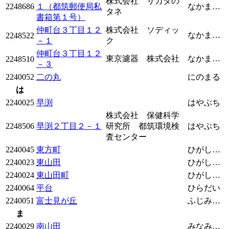
株式会社 サカタの
2248686
１（都筑郵便局私
なかまちだい
タネ
書箱第１号）
仲町台３丁目１２
株式会社 ソディッ
なかまちだい
2248522
－１
ク
仲町台３丁目１２
東京濾器 株式会社
なかまちだい
2248510
－３
2240052
二の丸
にのまる
は
2240025
早渕
はやぶち
株式会社 保健科学
2248506
早渕２丁目２－１
研究所 都筑環境検
はやぶち
査センター
2240045
東方町
ひがしかたちょう
2240023
東山田
ひがしやまた
2240024
東山田町
ひがしやまたちょう
2240064
平台
ひらだい
2240051
富士見が丘
ふじみがおか
ま
2240029
南山田
みなみやまた