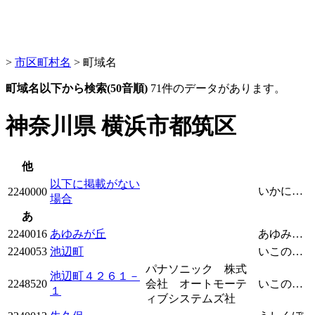
>
市区町村名
> 町域名
町域名以下から検索(50音順)
71件のデータがあります。
神奈川県 横浜市都筑区
他
以下に掲載がない
いかにけいさいがないばあい
2240000
場合
あ
2240016
あゆみが丘
あゆみがおか
2240053
池辺町
いこのべちょう
パナソニック 株式
池辺町４２６１－
2248520
会社 オートモーテ
いこのべちょう
１
ィブシステムズ社