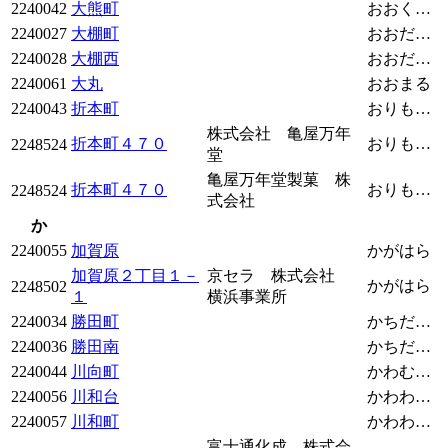
2240042
大熊町
おおくまちょう
2240027
大棚町
おおだなちょう
2240028
大棚西
おおだなにし
2240061
大丸
おおまる
2240043
折本町
おりもとちょう
株式会社 亀屋万年
折本町４７０
おりもとちょう
2248524
堂
亀屋万年堂製菓 株
折本町４７０
おりもとちょう
2248524
式会社
か
2240055
加賀原
かがはら
加賀原２丁目１－
京セラ 株式会社
かがはら
2248502
１
横浜事業所
2240034
勝田町
かちだちょう
2240036
勝田南
かちだみなみ
2240044
川向町
かわむこうちょう
2240056
川和台
かわわだい
2240057
川和町
かわわちょう
富士通化成 株式会