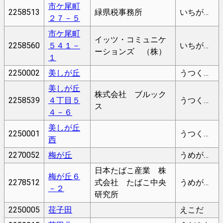
市ケ尾町
2258513
緑県税事務所
いちがおちょう
２７－５
市ケ尾町
イッツ・コミュニケ
2258560
５４１－
いちがおちょう
ーションズ （株）
１
2250002
美しが丘
うつくしがおか
美しが丘
株式会社 ブルック
2258539
４丁目５
うつくしがおか
ス
４－６
美しが丘
2250001
うつくしがおかにし
西
2270052
梅が丘
うめがおか
日本たばこ産業 株
梅が丘６
2278512
式会社 たばこ中央
うめがおか
－２
研究所
2250005
荏子田
えこだ