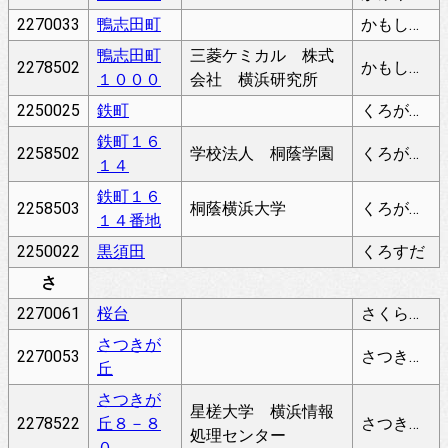
2270033
鴨志田町
かもしだちょう
鴨志田町
三菱ケミカル 株式
2278502
かもしだちょう
１０００
会社 横浜研究所
2250025
鉄町
くろがねちょう
鉄町１６
2258502
学校法人 桐蔭学園
くろがねちょう
１４
鉄町１６
2258503
桐蔭横浜大学
くろがねちょう
１４番地
2250022
黒須田
くろすだ
さ
2270061
桜台
さくらだい
さつきが
2270053
さつきがおか
丘
さつきが
星槎大学 横浜情報
2278522
丘８－８
さつきがおか
処理センター
０