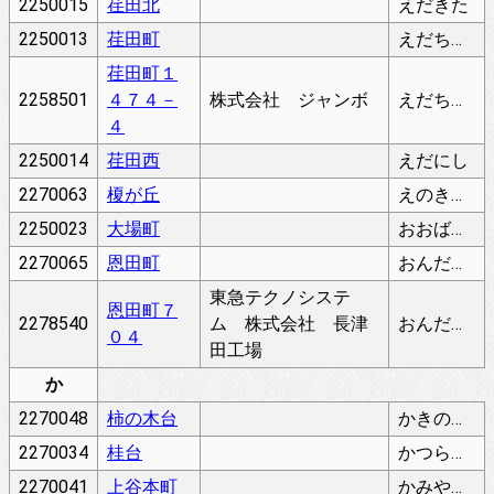
2250015
荏田北
えだきた
2250013
荏田町
えだちょう
荏田町１
2258501
４７４－
株式会社 ジャンボ
えだちょう
４
2250014
荏田西
えだにし
2270063
榎が丘
えのきがおか
2250023
大場町
おおばちょう
2270065
恩田町
おんだちょう
東急テクノシステ
恩田町７
2278540
ム 株式会社 長津
おんだちょう
０４
田工場
か
2270048
柿の木台
かきのきだい
2270034
桂台
かつらだい
2270041
上谷本町
かみやもとちょう