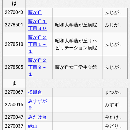
は
2270043
藤が丘
ふじがおか
藤が丘１
2278501
昭和大学藤が丘病院
ふじがおか
丁目３０
藤が丘２
昭和大学藤が丘リハ
2278518
丁目１－
ふじがおか
ビリテーション病院
１
藤が丘２
2278505
丁目９－
藤が丘女子学生会館
ふじがおか
１
ま
2270067
松風台
まつかぜだい
みすずが
2250016
みすずがおか
丘
2270047
みたけ台
みたけだい
2270037
緑山
みどりやま