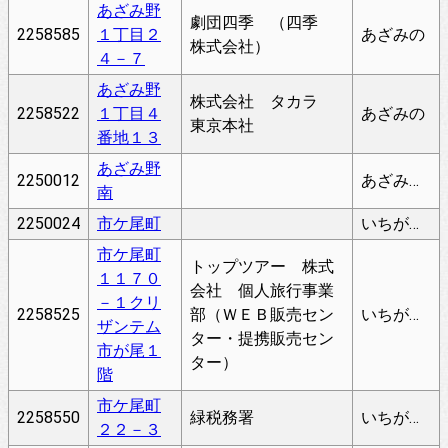
あざみ野
劇団四季 （四季
2258585
１丁目２
あざみの
株式会社）
４－７
あざみ野
株式会社 タカラ
2258522
１丁目４
あざみの
東京本社
番地１３
あざみ野
2250012
あざみのみなみ
南
2250024
市ケ尾町
いちがおちょう
市ケ尾町
トップツアー 株式
１１７０
会社 個人旅行事業
－１クリ
2258525
部（ＷＥＢ販売セン
いちがおちょう
ザンテム
ター・提携販売セン
市が尾１
ター）
階
市ケ尾町
2258550
緑税務署
いちがおちょう
２２－３