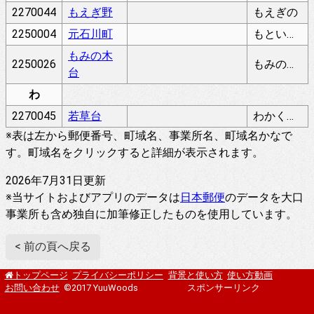
2270044
もえぎ野
もえぎの
2250004
元石川町
もといしかわちょう
もみの木
2250026
もみのきだい
台
わ
2270045
若草台
わかくさだい
※表は左から郵便番号、町域名、事業所名、町域名かなで
す。町域名をクリックすると詳細が表示されます。
2026年7月31日更新
※当サイトおよびアプリのデータは
日本郵便
のデータを大口
事業所も含め独自に加筆修正したものを使用しています。
< 前の頁へ戻る
プライバシーポリシー
背景と使い方
使い方動画
トップページ
お問い合わせ
©2017 YuuWoods
スポンサーリンク