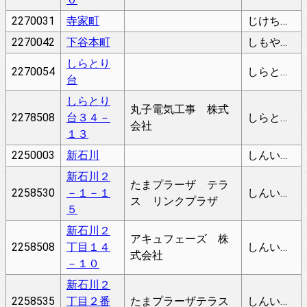
2270031
寺家町
じけちょう
2270042
下谷本町
しもやもとちょう
しらとり
2270054
しらとりだい
台
しらとり
丸子電気工事 株式
2278508
台３４－
しらとりだい
会社
１３
2250003
新石川
しんいしかわ
新石川２
たまプラーザ テラ
2258530
－１－１
しんいしかわ
ス リンクプラザ
５
新石川２
アキュフェーズ 株
2258508
丁目１４
しんいしかわ
式会社
－１０
新石川２
2258535
丁目２番
たまプラーザテラス
しんいしかわ