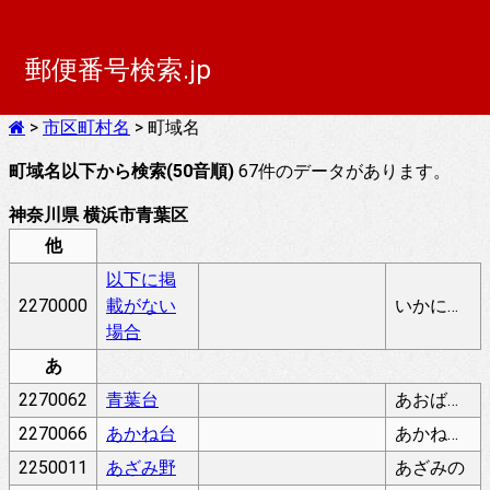
郵便番号検索.jp
>
市区町村名
> 町域名
町域名以下から検索(50音順)
67件のデータがあります。
神奈川県 横浜市青葉区
他
以下に掲
2270000
載がない
いかにけいさいがないばあい
場合
あ
2270062
青葉台
あおばだい
2270066
あかね台
あかねだい
2250011
あざみ野
あざみの