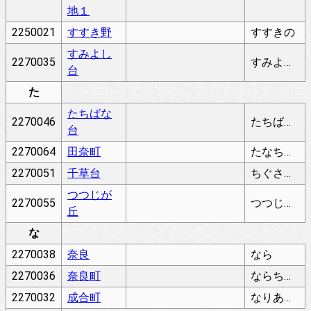
地１
2250021
すすき野
すすきの
すみよし
2270035
すみよしだい
台
た
たちばな
2270046
たちばなだい
台
2270064
田奈町
たなちょう
2270051
千草台
ちぐさだい
つつじが
2270055
つつじがおか
丘
な
2270038
奈良
なら
2270036
奈良町
ならちょう
2270032
成合町
なりあいちょう