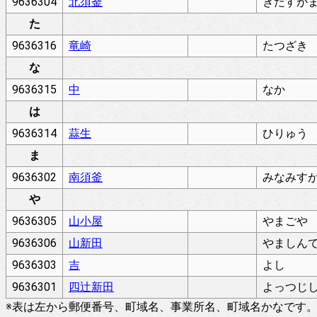
9636304
北須釜
きたすが
た
9636316
竜崎
たつざき
な
9636315
中
なか
は
9636314
蒜生
ひりゅう
ま
9636302
南須釜
みなみす
や
9636305
山小屋
やまごや
9636306
山新田
やましん
9636303
吉
よし
9636301
四辻新田
よっつじ
※表は左から郵便番号、町域名、事業所名、町域名かなです