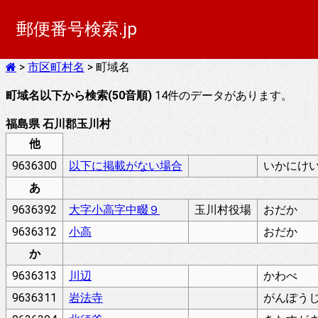
郵便番号検索.jp
>
市区町村名
> 町域名
町域名以下から検索(50音順)
14件のデータがあります。
福島県 石川郡玉川村
他
9636300
以下に掲載がない場合
いかにけ
あ
9636392
大字小高字中畷９
玉川村役場
おだか
9636312
小高
おだか
か
9636313
川辺
かわべ
9636311
岩法寺
がんぽう