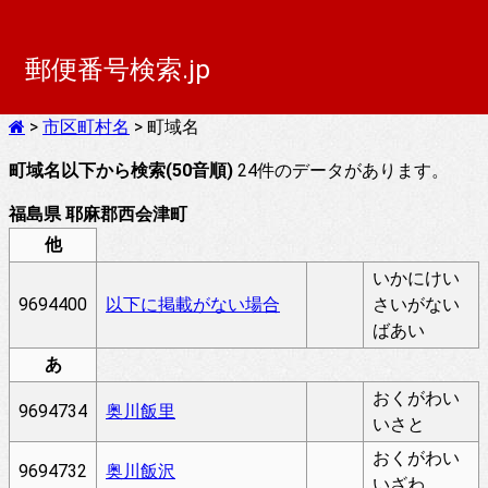
郵便番号検索.jp
>
市区町村名
> 町域名
町域名以下から検索(50音順)
24件のデータがあります。
福島県 耶麻郡西会津町
他
いかにけい
9694400
以下に掲載がない場合
さいがない
ばあい
あ
おくがわい
9694734
奥川飯里
いさと
おくがわい
9694732
奥川飯沢
いざわ