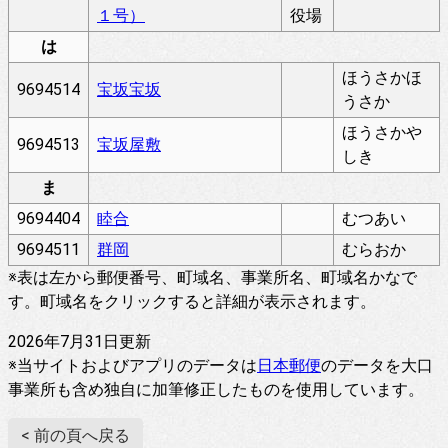
１号）
役場
は
ほうさかほ
9694514
宝坂宝坂
うさか
ほうさかや
9694513
宝坂屋敷
しき
ま
9694404
睦合
むつあい
9694511
群岡
むらおか
※表は左から郵便番号、町域名、事業所名、町域名かなで
す。町域名をクリックすると詳細が表示されます。
2026年7月31日更新
※当サイトおよびアプリのデータは
日本郵便
のデータを大口
事業所も含め独自に加筆修正したものを使用しています。
< 前の頁へ戻る