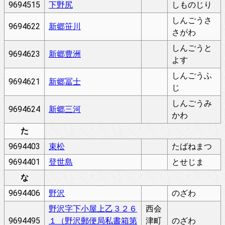
9694515
下野尻
しものじり
しんごうさ
9694622
新郷笹川
さがわ
しんごうと
9694623
新郷豊洲
よす
しんごうふ
9694621
新郷冨士
じ
しんごうみ
9694624
新郷三河
かわ
た
9694403
束松
たばねまつ
9694401
登世島
とせじま
な
9694406
野沢
のざわ
野沢字下小屋上乙３２６
西会
9694495
１（野沢郵便局私書箱第
津町
のざわ