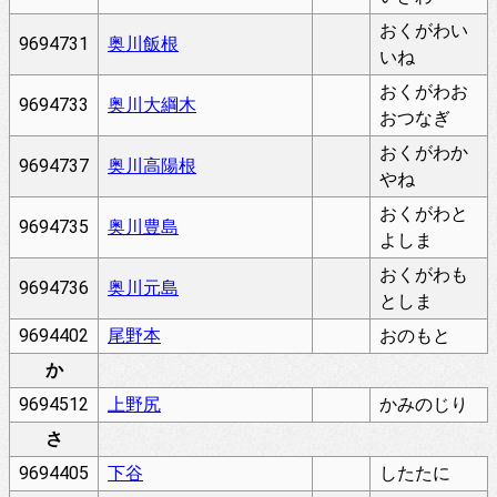
おくがわい
9694731
奥川飯根
いね
おくがわお
9694733
奥川大綱木
おつなぎ
おくがわか
9694737
奥川高陽根
やね
おくがわと
9694735
奥川豊島
よしま
おくがわも
9694736
奥川元島
としま
9694402
尾野本
おのもと
か
9694512
上野尻
かみのじり
さ
9694405
下谷
したたに