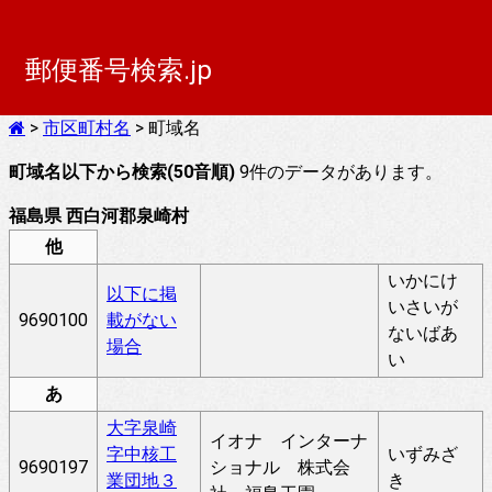
郵便番号検索.jp
>
市区町村名
> 町域名
町域名以下から検索(50音順)
9件のデータがあります。
福島県 西白河郡泉崎村
他
いかにけ
以下に掲
いさいが
9690100
載がない
ないばあ
場合
い
あ
大字泉崎
イオナ インターナ
字中核工
いずみざ
9690197
ショナル 株式会
業団地３
き