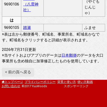
（やぐも
9690106
（八雲神
じんじ
社）
ゃ）
は
9690105
踏瀬
ふませ
※表は左から郵便番号、町域名、事業所名、町域名かなで
す。町域名をクリックすると詳細が表示されます。
2026年7月31日更新
※当サイトおよびアプリのデータは
日本郵便
のデータを大口
事業所も含め独自に加筆修正したものを使用しています。
< 前の頁へ戻る
プライバシーポリシー
背景と使い方
使い方動画
トップページ
お問い合わせ
©2017 YuuWoods
スポンサーリンク