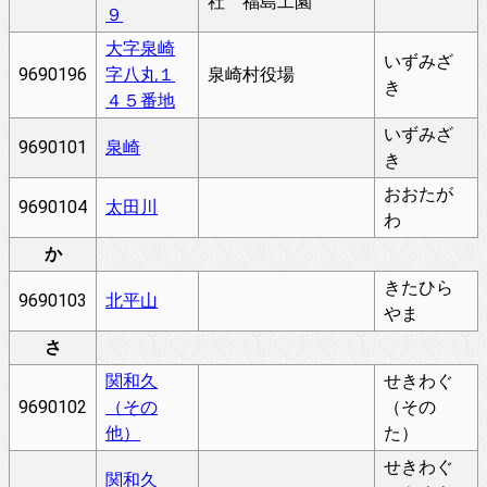
社 福島工園
９
大字泉崎
いずみざ
9690196
字八丸１
泉崎村役場
き
４５番地
いずみざ
9690101
泉崎
き
おおたが
9690104
太田川
わ
か
きたひら
9690103
北平山
やま
さ
関和久
せきわぐ
9690102
（その
（その
他）
た）
せきわぐ
関和久