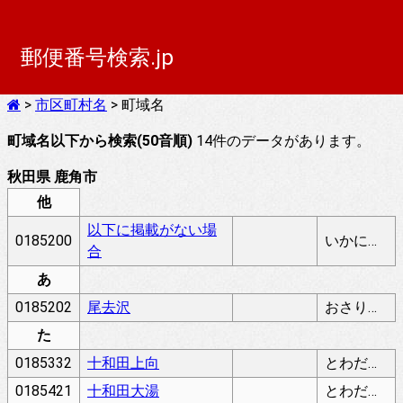
郵便番号検索.jp
>
市区町村名
> 町域名
町域名以下から検索(50音順)
14件のデータがあります。
秋田県 鹿角市
他
以下に掲載がない場
0185200
いかにけいさいがないばあい
合
あ
0185202
尾去沢
おさりざわ
た
0185332
十和田上向
とわだうわむかい
0185421
十和田大湯
とわだおおゆ