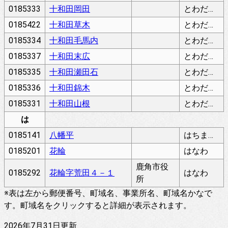
0185333
十和田岡田
とわだおかだ
0185422
十和田草木
とわだくさぎ
0185334
十和田毛馬内
とわだけまない
0185337
十和田末広
とわだすえひろ
0185335
十和田瀬田石
とわだせたいし
0185336
十和田錦木
とわだにしきぎ
0185331
十和田山根
とわだやまね
は
0185141
八幡平
はちまんたい
0185201
花輪
はなわ
鹿角市役
0185292
花輪字荒田４－１
はなわ
所
※表は左から郵便番号、町域名、事業所名、町域名かなで
す。町域名をクリックすると詳細が表示されます。
2026年7月31日更新