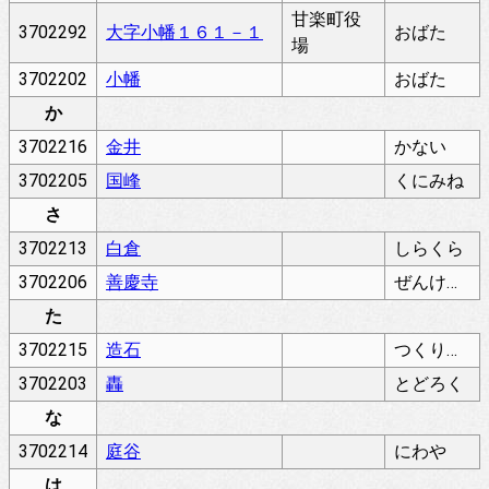
甘楽町役
3702292
大字小幡１６１－１
おばた
場
3702202
小幡
おばた
か
3702216
金井
かない
3702205
国峰
くにみね
さ
3702213
白倉
しらくら
3702206
善慶寺
ぜんけいじ
た
3702215
造石
つくりいし
3702203
轟
とどろく
な
3702214
庭谷
にわや
は