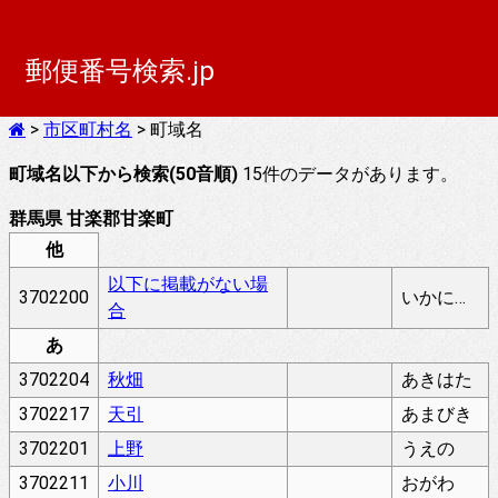
郵便番号検索.jp
>
市区町村名
> 町域名
町域名以下から検索(50音順)
15件のデータがあります。
群馬県 甘楽郡甘楽町
他
以下に掲載がない場
3702200
いかにけいさいがないばあい
合
あ
3702204
秋畑
あきはた
3702217
天引
あまびき
3702201
上野
うえの
3702211
小川
おがわ